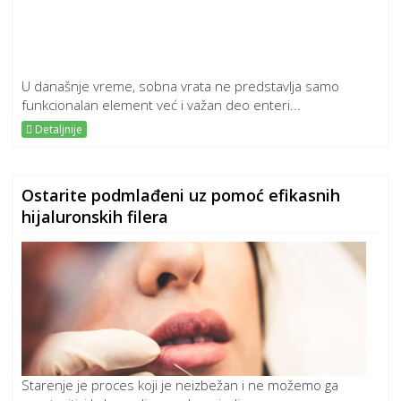
U današnje vreme, sobna vrata ne predstavlja samo
funkcionalan element već i važan deo enteri...
Detaljnije
Ostarite podmlađeni uz pomoć efikasnih
hijaluronskih filera
Starenje je proces koji je neizbežan i ne možemo ga