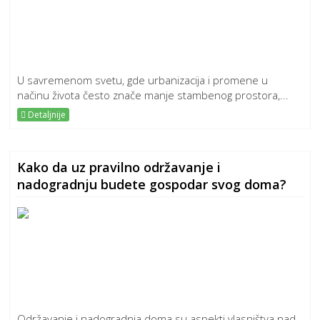
U savremenom svetu, gde urbanizacija i promene u
načinu života često znače manje stambenog prostora,...
Detaljnije
Kako da uz pravilno održavanje i
nadogradnju budete gospodar svog doma?
Održavanje i nadogradnja doma su aspekti vlasništva nad