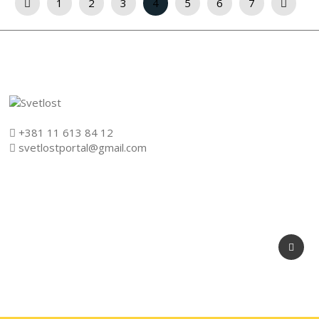
1
2
3
4
5
6
7
+381 11 613 84 12
svetlostportal@gmail.com