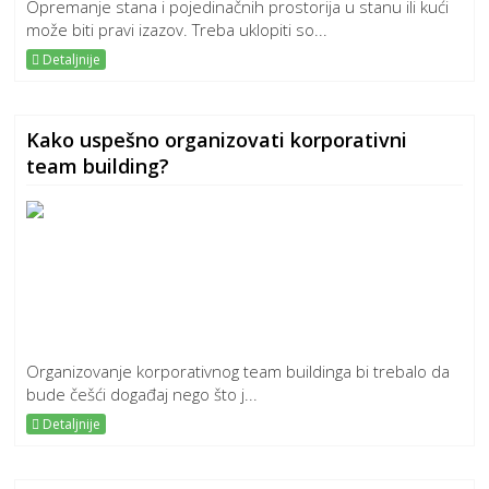
Opremanje stana i pojedinačnih prostorija u stanu ili kući
može biti pravi izazov. Treba uklopiti so...
Detaljnije
Kako uspešno organizovati korporativni
team building?
Organizovanje korporativnog team buildinga bi trebalo da
bude češći događaj nego što j...
Detaljnije