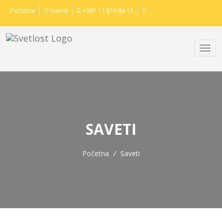
Početna
O nama
+381 11 613 84 12
SAVETI
Početna
/
Saveti