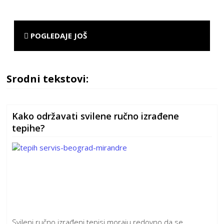
POGLEDAJE JOŠ
Srodni tekstovi:
Kako održavati svilene ručno izrađene
tepihe?
Svileni ručno izrađeni tepisi moraju redovno da se