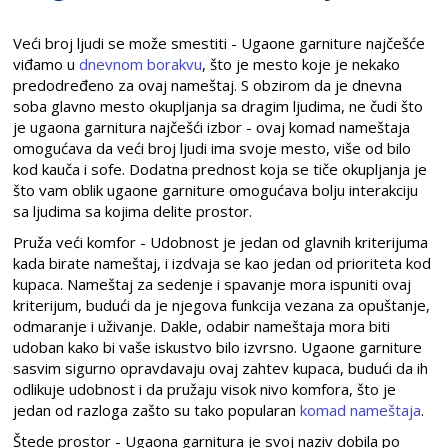
Veći broj ljudi se može smestiti - Ugaone garniture najčešće
viđamo u
dnevnom borakvu
, što je mesto koje je nekako
predodređeno za ovaj nameštaj. S obzirom da je dnevna
soba glavno mesto okupljanja sa dragim ljudima, ne čudi što
je ugaona garnitura najčešći izbor - ovaj komad nameštaja
omogućava da veći broj ljudi ima svoje mesto, više od bilo
kod kauča i sofe. Dodatna prednost koja se tiče okupljanja je
što vam oblik ugaone garniture omogućava bolju interakciju
sa ljudima sa kojima delite prostor.
Pruža veći komfor - Udobnost je jedan od glavnih kriterijuma
kada birate nameštaj, i izdvaja se kao jedan od prioriteta kod
kupaca. Nameštaj za sedenje i spavanje mora ispuniti ovaj
kriterijum, budući da je njegova funkcija vezana za opuštanje,
odmaranje i uživanje. Dakle, odabir nameštaja mora biti
udoban kako bi vaše iskustvo bilo izvrsno. Ugaone garniture
sasvim sigurno opravdavaju ovaj zahtev kupaca, budući da ih
odlikuje udobnost i da pružaju visok nivo komfora, što je
jedan od razloga zašto su tako popularan
komad nameštaja
.
Štede prostor - Ugaona garnitura je svoj naziv dobila po