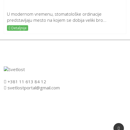
U modernom vremenu, stomatološke ordinacije
predstavljaju mesto na kojem se dobija veliki bro...
Detaljnije
+381 11 613 84 12
svetlostportal@gmail.com