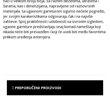
naći u velikom broju boja, sa raznim dezenima, ukrasima i
šarama, kao i dimenzijama, napravljene od raznovrsnih
materijala. Sa ugaonom garniturom sigurno nećete pogrešiti,
jer svojim karakeristikama odgovaraju čak i na najviše
zahteve. Spoj praktičnosti i udobnosti sa izvrsnim izgledom,
ugaone garniture predstavljaju onaj komad nameštaja koji
nikada neće biti prevaziđen i koji će uvek biti među favoritima
prilikom uređenja enterijera.
PREPORUČENI PROIZVODI