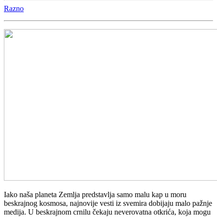
Razno
Iako naša planeta Zemlja predstavlja samo malu kap u moru
beskrajnog kosmosa, najnovije vesti iz svemira dobijaju malo pažnje
medija. U beskrajnom crnilu čekaju neverovatna otkrića, koja mogu