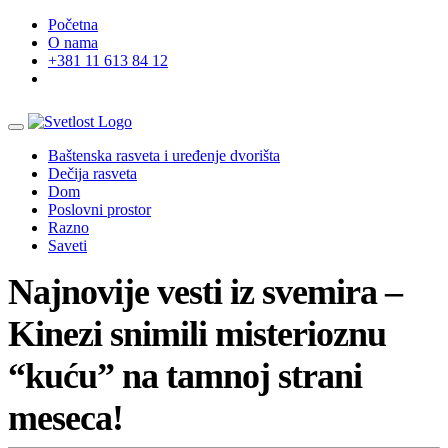
Početna
O nama
+381 11 613 84 12
Baštenska rasveta i uređenje dvorišta
Dečija rasveta
Dom
Poslovni prostor
Razno
Saveti
Najnovije vesti iz svemira –
Kinezi snimili misterioznu
“kuću” na tamnoj strani
meseca!