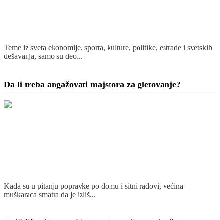
Teme iz sveta ekonomije, sporta, kulture, politike, estrade i svetskih
dešavanja, samo su deo...
Detaljnije
Da li treba angažovati majstora za gletovanje?
Kada su u pitanju popravke po domu i sitni radovi, većina
muškaraca smatra da je izliš...
Detaljnije