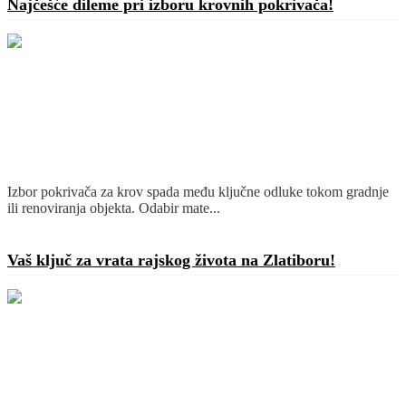
Najčešće dileme pri izboru krovnih pokrivača!
Izbor pokrivača za krov spada među ključne odluke tokom gradnje
ili renoviranja objekta. Odabir mate...
Detaljnije
Vaš ključ za vrata rajskog života na Zlatiboru!