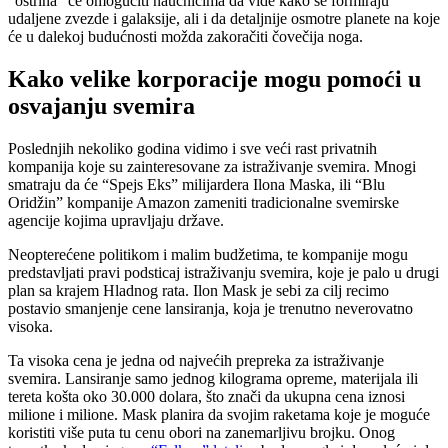
“oštrina” će omogućiti naučnicima da vide kako se formiraju
udaljene zvezde i galaksije, ali i da detaljnije osmotre planete na koje
će u dalekoj budućnosti možda zakoračiti čovečija noga.
Kako velike korporacije mogu pomoći u
osvajanju svemira
Poslednjih nekoliko godina vidimo i sve veći rast privatnih
kompanija koje su zainteresovane za istraživanje svemira. Mnogi
smatraju da će “Spejs Eks” milijardera Ilona Maska, ili “Blu
Oridžin” kompanije Amazon zameniti tradicionalne svemirske
agencije kojima upravljaju države.
Neopterećene politikom i malim budžetima, te kompanije mogu
predstavljati pravi podsticaj istraživanju svemira, koje je palo u drugi
plan sa krajem Hladnog rata. Ilon Mask je sebi za cilj recimo
postavio smanjenje cene lansiranja, koja je trenutno neverovatno
visoka.
Ta visoka cena je jedna od najvećih prepreka za istraživanje
svemira. Lansiranje samo jednog kilograma opreme, materijala ili
tereta košta oko 30.000 dolara, što znači da ukupna cena iznosi
milione i milione. Mask planira da svojim raketama koje je moguće
koristiti više puta tu cenu obori na zanemarljivu brojku. Onog