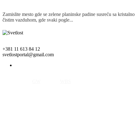
Zamislite mesto gde se zelene planinske padine susreću sa kristalno
čistim vazduhom, gde svaki pogle...
Detaljnije
+381 11 613 84 12
svetlostportal@gmail.com
Copyright © 2018 Svetlost. All rights reserved.
Izrada sajta by
GW
, SEO by
WBS