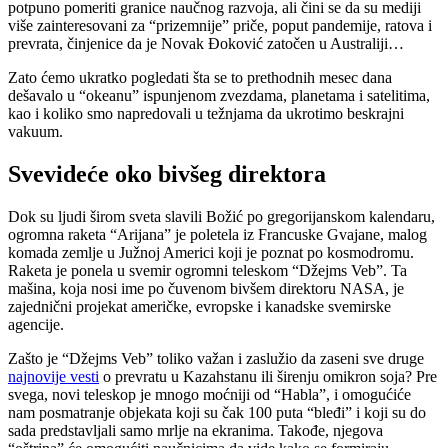
potpuno pomeriti granice naučnog razvoja, ali čini se da su mediji
više zainteresovani za “prizemnije” priče, poput pandemije, ratova i
prevrata, činjenice da je Novak Đoković zatočen u Australiji…
Zato ćemo ukratko pogledati šta se to prethodnih mesec dana
dešavalo u “okeanu” ispunjenom zvezdama, planetama i satelitima,
kao i koliko smo napredovali u težnjama da ukrotimo beskrajni
vakuum.
Svevideće oko bivšeg direktora
Dok su ljudi širom sveta slavili Božić po gregorijanskom kalendaru,
ogromna raketa “Arijana” je poletela iz Francuske Gvajane, malog
komada zemlje u Južnoj Americi koji je poznat po kosmodromu.
Raketa je ponela u svemir ogromni teleskom “Džejms Veb”. Ta
mašina, koja nosi ime po čuvenom bivšem direktoru NASA, je
zajednični projekat američke, evropske i kanadske svemirske
agencije.
Zašto je “Džejms Veb” toliko važan i zaslužio da zaseni sve druge
najnovije vesti
o prevratu u Kazahstanu ili širenju omikron soja? Pre
svega, novi teleskop je mnogo moćniji od “Habla”, i omogućiće
nam posmatranje objekata koji su čak 100 puta “bleđi” i koji su do
sada predstavljali samo mrlje na ekranima. Takođe, njegova