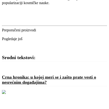
popularizaciji kosmičke nauke.
Preporučeni proizvodi
Pogledaje još
Srodni tekstovi:
Crna hronika: u kojoj meri se i zašto prate vesti o
nesrećnim događajima?