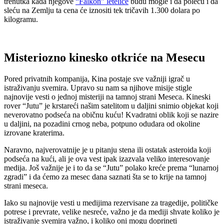
trenutka kada njegove
“Falkon” letelice
budu mogle i da poleću i da
sleću na Zemlju ta cena će iznositi tek tričavih 1.300 dolara po
kilogramu.
Misteriozno kinesko otkriće na Mesecu
Pored privatnih kompanija, Kina postaje sve važniji igrač u
istraživanju svemira. Upravo su nam sa njihove misije stigle
najnovije vesti o jednoj misteriji na tamnoj strani Meseca. Kineski
rover “Jutu” je krstareći našim satelitom u daljini snimio objekat koji
neverovatno podseća na običnu kuću! Kvadratni oblik koji se nazire
u daljini, na pozadini crnog neba, potpuno odudara od okoline
izrovane kraterima.
Naravno, najverovatnije je u pitanju stena ili ostatak asteroida koji
podseća na kući, ali je ova vest ipak izazvala veliko interesovanje
medija. Još važnije je i to da se “Jutu” polako kreće prema “lunarnoj
zgradi” i da ćemo za mesec dana saznati šta se to krije na tamnoj
strani meseca.
Iako su najnovije vesti u medijima rezervisane za tragedije, političke
potrese i prevrate, velike nesreće, važno je da mediji shvate koliko je
istraživanje svemira važno, i koliko oni mogu doprineti