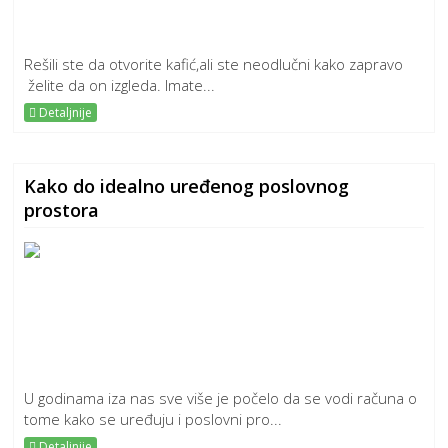
Rešili ste da otvorite kafić,ali ste neodlučni kako zapravo
želite da on izgleda. Imate...
Detaljnije
Kako do idealno uređenog poslovnog
prostora
U godinama iza nas sve više je počelo da se vodi računa o
tome kako se uređuju i poslovni pro...
Detaljnije