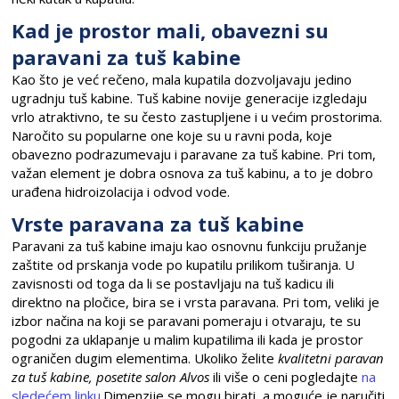
Kad je prostor mali, obavezni su
paravani za tuš kabine
Kao što je već rečeno, mala kupatila dozvoljavaju jedino
ugradnju tuš kabine. Tuš kabine novije generacije izgledaju
vrlo atraktivno, te su često zastupljene i u većim prostorima.
Naročito su popularne one koje su u ravni poda, koje
obavezno podrazumevaju i paravane za tuš kabine. Pri tom,
važan element je dobra osnova za tuš kabinu, a to je dobro
urađena hidroizolacija i odvod vode.
Vrste paravana za tuš kabine
Paravani za tuš kabine imaju kao osnovnu funkciju pružanje
zaštite od prskanja vode po kupatilu prilikom tuširanja. U
zavisnosti od toga da li se postavljaju na tuš kadicu ili
direktno na pločice, bira se i vrsta paravana. Pri tom, veliki je
izbor načina na koji se paravani pomeraju i otvaraju, te su
pogodni za uklapanje u malim kupatilima ili kada je prostor
ograničen dugim elementima. Ukoliko želite
kvalitetni paravan
za tuš kabine, posetite salon Alvos
ili više o ceni pogledajte
na
sledećem linku
.Dimenzije se mogu birati, a moguće je naručiti