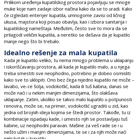
Prilikom uređenja kupatilskog prostora pojavljuju se mnoge
muke koje nam zadaje izbor načina kako da se to uradi. Kako
će izgledati enterijer kupatila, umnogome zavisi od ličnog
ukusa, majstora koji posao obavlja, kao i izbora sanitarija i
kupatilskog nameštaja. Međutim, često sve to mora da se
prilagodi veličini kupatila, a neretko se dešava da je kupatilo
manje nego što bi trebalo.
Idealno rešenje za mala kupatila
Kada je kupatilo veliko, tu nema mnogo problema u uklapanju
i iskorišćavanju prostora, ali kada je kupatilo malo, a u njega
treba smestiti sve neophodno, potrebno je dobeo osmisliti
kako sve to uklopiti. Ono bez čega nijedno kupatilo ne može –
lavabo, ve-ce šolja, vodokotlić, kada ili tuš kabina, danas se
može naći i u nekim manjim dimenzijama, što olakšava
uklapanje. Zatim, ukoliko se takvo malo kupatilo u potpunosti
renovira, može se, na primer, vodokotlić ugraditi u zid, kao
jedna od brojnih ideja kojima se štedi prostor. Takođe, tu iz
kombinacije ispadaju kade, i umesto njih se postavljaju tuš
kabine, uz neophodni paravan. Mašine za veš rade se i u
nešto užim i manjim dimenzijama, te se i za njih može naći
neki kutak u kupatilu.