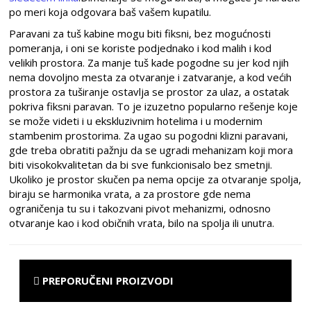
po meri koja odgovara baš vašem kupatilu.
Paravani za tuš kabine mogu biti fiksni, bez mogućnosti
pomeranja, i oni se koriste podjednako i kod malih i kod
velikih prostora. Za manje tuš kade pogodne su jer kod njih
nema dovoljno mesta za otvaranje i zatvaranje, a kod većih
prostora za tuširanje ostavlja se prostor za ulaz, a ostatak
pokriva fiksni paravan. To je izuzetno popularno rešenje koje
se može videti i u ekskluzivnim hotelima i u modernim
stambenim prostorima. Za ugao su pogodni klizni paravani,
gde treba obratiti pažnju da se ugradi mehanizam koji mora
biti visokokvalitetan da bi sve funkcionisalo bez smetnji.
Ukoliko je prostor skučen pa nema opcije za otvaranje spolja,
biraju se harmonika vrata, a za prostore gde nema
ograničenja tu su i takozvani pivot mehanizmi, odnosno
otvaranje kao i kod običnih vrata, bilo na spolja ili unutra.
PREPORUČENI PROIZVODI