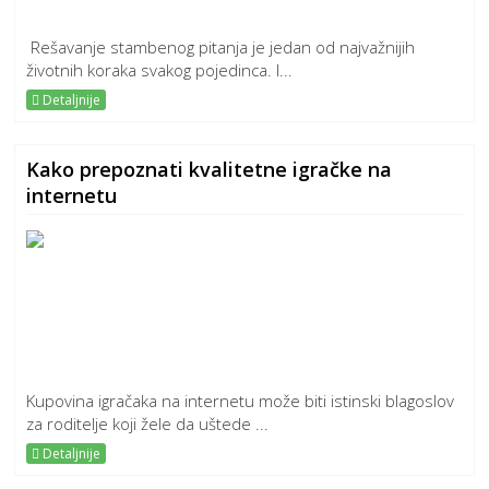
Rešavanje stambenog pitanja je jedan od najvažnijih
životnih koraka svakog pojedinca. I...
Detaljnije
Kako prepoznati kvalitetne igračke na
internetu
Kupovina igračaka na internetu može biti istinski blagoslov
za roditelje koji žele da uštede ...
Detaljnije