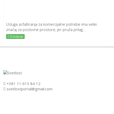
Usluga asfaltiranja za komercijalne potrebe ima veliki
značaj za poslovne prostore, jer pruža prilag...
Detaljnije
+381 11 613 84 12
svetlostportal@gmail.com