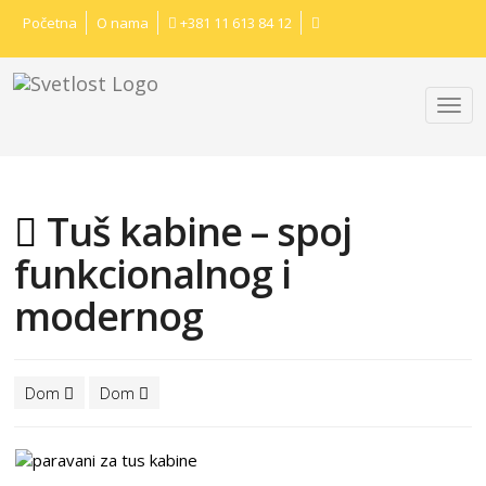
Početna
O nama
+381 11 613 84 12
Tuš kabine – spoj
funkcionalnog i
modernog
Dom
Dom