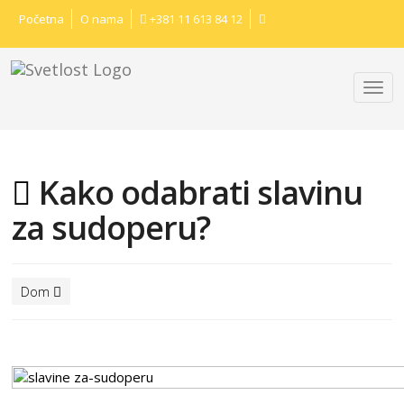
Početna
O nama
+381 11 613 84 12
Kako odabrati slavinu
za sudoperu?
Dom