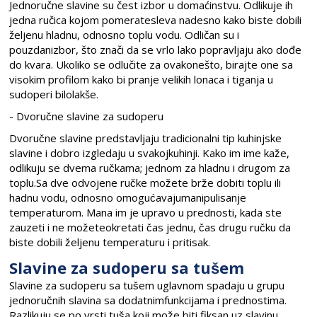
Jednoručne slavine su čest izbor u domaćinstvu. Odlikuje ih
jedna ručica kojom pomeratesleva nadesno kako biste dobili
željenu hladnu, odnosno toplu vodu. Odličan su i
pouzdanizbor, što znači da se vrlo lako popravljaju ako dođe
do kvara. Ukoliko se odlučite za ovakonešto, birajte one sa
visokim profilom kako bi pranje velikih lonaca i tiganja u
sudoperi bilolakše.
- Dvoručne slavine za sudoperu
Dvoručne slavine predstavljaju tradicionalni tip kuhinjske
slavine i dobro izgledaju u svakojkuhinji. Kako im ime kaže,
odlikuju se dvema ručkama; jednom za hladnu i drugom za
toplu.Sa dve odvojene ručke možete brže dobiti toplu ili
hadnu vodu, odnosno omogućavajumanipulisanje
temperaturom. Mana im je upravo u prednosti, kada ste
zauzeti i ne možeteokretati čas jednu, čas drugu ručku da
biste dobili željenu temperaturu i pritisak.
Slavine za sudoperu sa tušem
Slavine za sudoperu sa tušem uglavnom spadaju u grupu
jednoručnih slavina sa dodatnimfunkcijama i prednostima.
Razlikuju se po vrsti tuša koji može biti fiksan uz slavinu