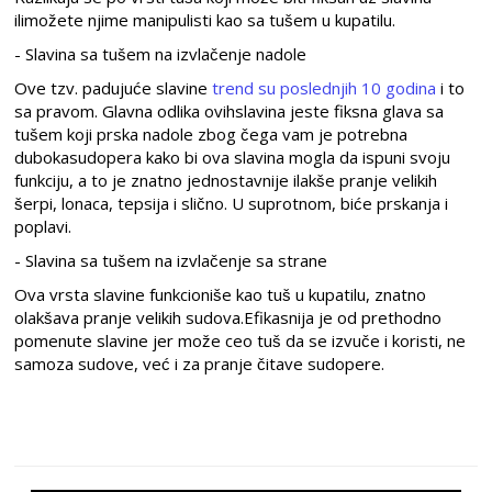
ilimožete njime manipulisti kao sa tušem u kupatilu.
- Slavina sa tušem na izvlačenje nadole
Ove tzv. padujuće slavine
trend su poslednjih 10 godina
i to
sa pravom. Glavna odlika ovihslavina jeste fiksna glava sa
tušem koji prska nadole zbog čega vam je potrebna
dubokasudopera kako bi ova slavina mogla da ispuni svoju
funkciju, a to je znatno jednostavnije ilakše pranje velikih
šerpi, lonaca, tepsija i slično. U suprotnom, biće prskanja i
poplavi.
- Slavina sa tušem na izvlačenje sa strane
Ova vrsta slavine funkcioniše kao tuš u kupatilu, znatno
olakšava pranje velikih sudova.Efikasnija je od prethodno
pomenute slavine jer može ceo tuš da se izvuče i koristi, ne
samoza sudove, već i za pranje čitave sudopere.