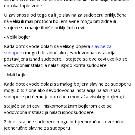
dotoka tople vode.
U zavisnosti od toga da li je slavina za sudoperu priključena
na veliki ili mali protočni bojlerslavine mogu biti zidne ili
stojeće sa manje ili više priključnih cevi.
- Veliki bojler
Kada dotok vode dolazi sa velikog bojlera
slavine za
sudoperu
mogu biti: zidne ako jevodovodna instalacija
postavljena iznad sudopere; i stojeće sa dve cevi ukoliko se
vodovodnainstalacija nalazi ispod korita sudopere.
- Mali bojler
Kada dotok vode dolazi sa malog bojlera slavine za sudoperu
mogu biti: zidne ako sevodovodna instalacija nalazi iznad
sudopere pri čemu je potrebna montaža visokog bojlera; i
stajaće sa tri cevi i niskomontažnim bojlerom ako se
vodovodna instalacija nalazi ispodsudopere.
Zidne i stajaće sudopere mogu biti: jednoručne i dvoručne.-
Jednoručne slavine za sudoperu