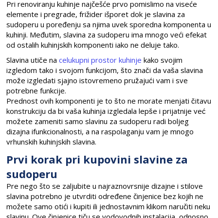
Pri renoviranju kuhinje najčešće prvo pomislimo na viseće
elemente i pregrade, frižider išporet dok je slavina za
sudoperu u poređenju sa njima uvek sporedna komponenta u
kuhinji. Međutim, slavina za sudoperu ima mnogo veći efekat
od ostalih kuhinjskih komponenti iako ne deluje tako.
Slavina utiče na
celukupni prostor kuhinje
kako svojim
izgledom tako i svojom funkcijom, što znači da vaša slavina
može izgledati sjajno istovremeno pružajući vam i sve
potrebne funkcije.
Prednost ovih komponenti je to što ne morate menjati čitavu
konstrukciju da bi vaša kuhinja izgledala lepše i prijatnije već
možete zameniti samo slavinu za sudoperu radi boljeg
dizajna ifunkcionalnosti, a na raspolaganju vam je mnogo
vrhunskih kuhinjskih slavina.
Prvi korak pri kupovini slavine za
sudoperu
Pre nego što se zaljubite u najraznovrsnije dizajne i stilove
slavina potrebno je utvrditi određene činjenice bez kojih ne
možete samo otići i kupiti ili jednostavnim klikom naručiti neku
slavinu. Ove činjenice tiču se vodovodnih instalacija, odnosno