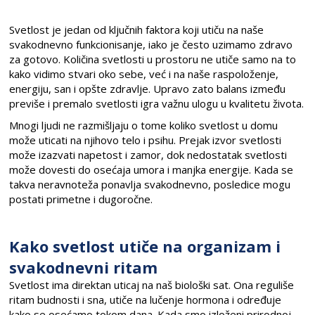
Svetlost je jedan od ključnih faktora koji utiču na naše
svakodnevno funkcionisanje, iako je često uzimamo zdravo
za gotovo. Količina svetlosti u prostoru ne utiče samo na to
kako vidimo stvari oko sebe, već i na naše raspoloženje,
energiju, san i opšte zdravlje. Upravo zato balans između
previše i premalo svetlosti igra važnu ulogu u kvalitetu života.
Mnogi ljudi ne razmišljaju o tome koliko svetlost u domu
može uticati na njihovo telo i psihu. Prejak izvor svetlosti
može izazvati napetost i zamor, dok nedostatak svetlosti
može dovesti do osećaja umora i manjka energije. Kada se
takva neravnoteža ponavlja svakodnevno, posledice mogu
postati primetne i dugoročne.
Kako svetlost utiče na organizam i
svakodnevni ritam
Svetlost ima direktan uticaj na naš biološki sat. Ona reguliše
ritam budnosti i sna, utiče na lučenje hormona i određuje
kako se osećamo tokom dana. Kada smo izloženi prirodnoj