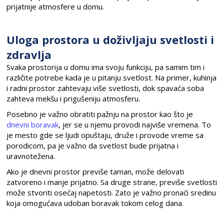
prijatnije atmosfere u domu.
Uloga prostora u doživljaju svetlosti i
zdravlja
Svaka prostorija u domu ima svoju funkciju, pa samim tim i
različite potrebe kada je u pitanju svetlost. Na primer, kuhinja
i radni prostor zahtevaju više svetlosti, dok spavaća soba
zahteva mekšu i prigušeniju atmosferu.
Posebno je važno obratiti pažnju na prostor kao što je
dnevni boravak
, jer se u njemu provodi najviše vremena. To
je mesto gde se ljudi opuštaju, druže i provode vreme sa
porodicom, pa je važno da svetlost bude prijatna i
uravnotežena.
Ako je dnevni prostor previše taman, može delovati
zatvoreno i manje prijatno. Sa druge strane, previše svetlosti
može stvoriti osećaj napetosti. Zato je važno pronaći sredinu
koja omogućava udoban boravak tokom celog dana.