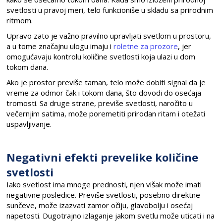
svetlosti u pravoj meri, telo funkcioniše u skladu sa prirodnim
ritmom.
Upravo zato je važno pravilno upravljati svetlom u prostoru,
a u tome značajnu ulogu imaju i
roletne za prozore
, jer
omogućavaju kontrolu količine svetlosti koja ulazi u dom
tokom dana.
Ako je prostor previše taman, telo može dobiti signal da je
vreme za odmor čak i tokom dana, što dovodi do osećaja
tromosti. Sa druge strane, previše svetlosti, naročito u
večernjim satima, može poremetiti prirodan ritam i otežati
uspavljivanje.
Negativni efekti prevelike količine
svetlosti
Iako svetlost ima mnoge prednosti, njen višak može imati
negativne posledice. Previše svetlosti, posebno direktne
sunčeve, može izazvati zamor očiju, glavobolju i osećaj
napetosti. Dugotrajno izlaganje jakom svetlu može uticati i na