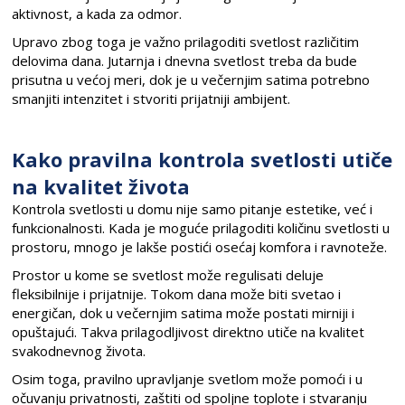
aktivnost, a kada za odmor.
Upravo zbog toga je važno prilagoditi svetlost različitim
delovima dana. Jutarnja i dnevna svetlost treba da bude
prisutna u većoj meri, dok je u večernjim satima potrebno
smanjiti intenzitet i stvoriti prijatniji ambijent.
Kako pravilna kontrola svetlosti utiče
na kvalitet života
Kontrola svetlosti u domu nije samo pitanje estetike, već i
funkcionalnosti. Kada je moguće prilagoditi količinu svetlosti u
prostoru, mnogo je lakše postići osećaj komfora i ravnoteže.
Prostor u kome se svetlost može regulisati deluje
fleksibilnije i prijatnije. Tokom dana može biti svetao i
energičan, dok u večernjim satima može postati mirniji i
opuštajući. Takva prilagodljivost direktno utiče na kvalitet
svakodnevnog života.
Osim toga, pravilno upravljanje svetlom može pomoći i u
očuvanju privatnosti, zaštiti od spoljne toplote i stvaranju