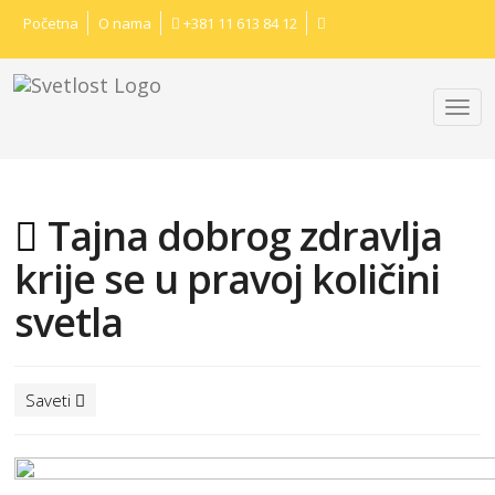
Početna
O nama
+381 11 613 84 12
Tajna dobrog zdravlja
krije se u pravoj količini
svetla
Saveti