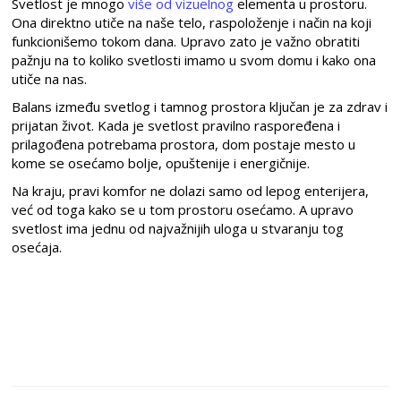
Svetlost je mnogo
više od vizuelnog
elementa u prostoru.
Ona direktno utiče na naše telo, raspoloženje i način na koji
funkcionišemo tokom dana. Upravo zato je važno obratiti
pažnju na to koliko svetlosti imamo u svom domu i kako ona
utiče na nas.
Balans između svetlog i tamnog prostora ključan je za zdrav i
prijatan život. Kada je svetlost pravilno raspoređena i
prilagođena potrebama prostora, dom postaje mesto u
kome se osećamo bolje, opuštenije i energičnije.
Na kraju, pravi komfor ne dolazi samo od lepog enterijera,
već od toga kako se u tom prostoru osećamo. A upravo
svetlost ima jednu od najvažnijih uloga u stvaranju tog
osećaja.