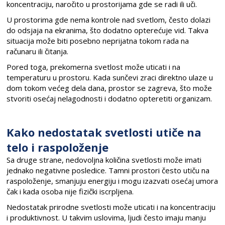
koncentraciju, naročito u prostorijama gde se radi ili uči.
U prostorima gde nema kontrole nad svetlom, često dolazi
do odsjaja na ekranima, što dodatno opterećuje vid. Takva
situacija može biti posebno neprijatna tokom rada na
računaru ili čitanja.
Pored toga, prekomerna svetlost može uticati i na
temperaturu u prostoru. Kada sunčevi zraci direktno ulaze u
dom tokom većeg dela dana, prostor se zagreva, što može
stvoriti osećaj nelagodnosti i dodatno opteretiti organizam.
Kako nedostatak svetlosti utiče na
telo i raspoloženje
Sa druge strane, nedovoljna količina svetlosti može imati
jednako negativne posledice. Tamni prostori često utiču na
raspoloženje, smanjuju energiju i mogu izazvati osećaj umora
čak i kada osoba nije fizički iscrpljena.
Nedostatak prirodne svetlosti može uticati i na koncentraciju
i produktivnost. U takvim uslovima, ljudi često imaju manju