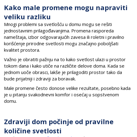
Kako male promene mogu napraviti
veliku razliku
Mnogi problemi sa svetlošću u domu mogu se rešiti
jednostavnim prilagođavanjima. Promena rasporeda
nameštaja, izbor odgovarajućih zavesa ili roletni i pravilno
korišćenje prirodne svetlosti mogu značajno poboljšati
kvalitet prostora.
Važno je obratiti pažnju na to kako svetlost ulazi u prostor
tokom dana i kako utiče na različite delove doma. Kada se
jednom uoče obrasci, lakše je prilagoditi prostor tako da
bude prijatniji i zdraviji za boravak.
Male promene često donose velike rezultate, posebno kada
je u pitanju svakodnevni komfor i osećaj u sopstvenom
domu.
Zdraviji dom počinje od pravilne
količine svetlosti