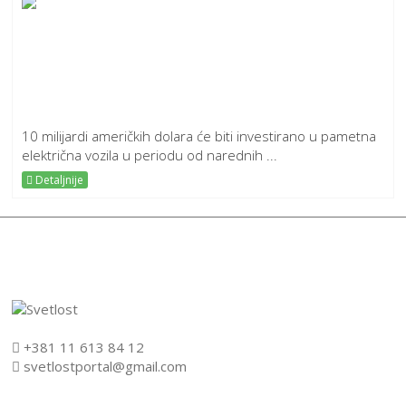
10 milijardi američkih dolara će biti investirano u pametna
električna vozila u periodu od narednih ...
Detaljnije
+381 11 613 84 12
svetlostportal@gmail.com