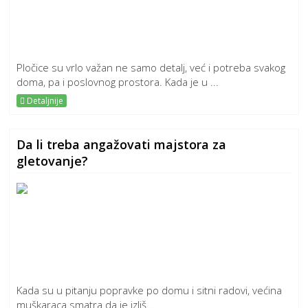
Pločice su vrlo važan ne samo detalj, već i potreba svakog
doma, pa i poslovnog prostora. Kada je u ...
Detaljnije
Da li treba angažovati majstora za
gletovanje?
Kada su u pitanju popravke po domu i sitni radovi, većina
muškaraca smatra da je izliš...