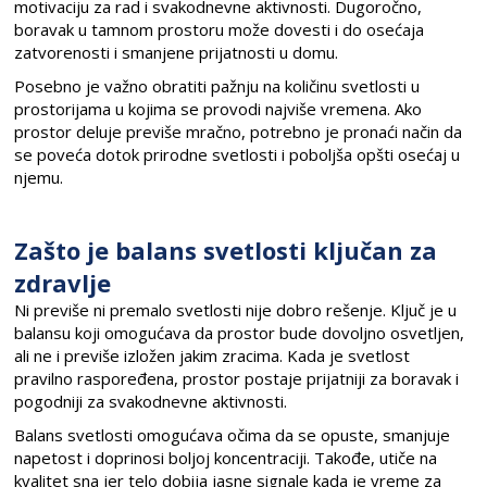
motivaciju za rad i svakodnevne aktivnosti. Dugoročno,
boravak u tamnom prostoru može dovesti i do osećaja
zatvorenosti i smanjene prijatnosti u domu.
Posebno je važno obratiti pažnju na količinu svetlosti u
prostorijama u kojima se provodi najviše vremena. Ako
prostor deluje previše mračno, potrebno je pronaći način da
se poveća dotok prirodne svetlosti i poboljša opšti osećaj u
njemu.
Zašto je balans svetlosti ključan za
zdravlje
Ni previše ni premalo svetlosti nije dobro rešenje. Ključ je u
balansu koji omogućava da prostor bude dovoljno osvetljen,
ali ne i previše izložen jakim zracima. Kada je svetlost
pravilno raspoređena, prostor postaje prijatniji za boravak i
pogodniji za svakodnevne aktivnosti.
Balans svetlosti omogućava očima da se opuste, smanjuje
napetost i doprinosi boljoj koncentraciji. Takođe, utiče na
kvalitet sna jer telo dobija jasne signale kada je vreme za