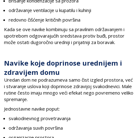
brisanje kondenzacije sa prozora
održavanje ventilacije u kupatilu i kuhinji
redovno čišćenje kritičnih površina
Kada se ove navike kombinuju sa pravilnim održavanjem i
upotrebom odgovarajućih sredstava protiv buđi, prostor
može ostati dugoročno uredniji i prijatniji za boravak.
Navike koje doprinose urednijem i
zdravijem domu
Uredan dom ne podrazumeva samo čist izgled prostora, već
i stvaranje uslova koji doprinose zdravijoj svakodnevici. Male
rutine često imaju mnogo veći efekat nego povremeno veliko
spremanje.
Jednostavne navike poput:
svakodnevnog provetravanja
održavanja suvih površina
organizacije prostora