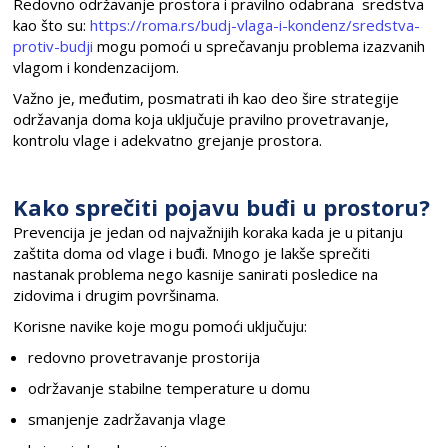
Redovno održavanje prostora i pravilno odabrana sredstva
kao što su:
https://roma.rs/budj-vlaga-i-kondenz/sredstva-
protiv-budji
mogu pomoći u sprečavanju problema izazvanih
vlagom i kondenzacijom.
Važno je, međutim, posmatrati ih kao deo šire strategije
održavanja doma koja uključuje pravilno provetravanje,
kontrolu vlage i adekvatno grejanje prostora.
Kako sprečiti pojavu buđi u prostoru?
Prevencija je jedan od najvažnijih koraka kada je u pitanju
zaštita doma od vlage i buđi. Mnogo je lakše sprečiti
nastanak problema nego kasnije sanirati posledice na
zidovima i drugim površinama.
Korisne navike koje mogu pomoći uključuju:
redovno provetravanje prostorija
održavanje stabilne temperature u domu
smanjenje zadržavanja vlage