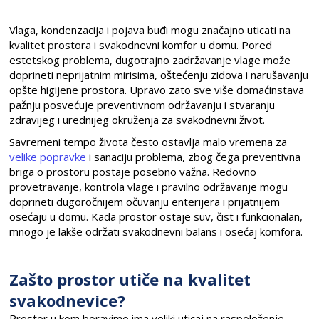
Vlaga, kondenzacija i pojava buđi mogu značajno uticati na
kvalitet prostora i svakodnevni komfor u domu. Pored
estetskog problema, dugotrajno zadržavanje vlage može
doprineti neprijatnim mirisima, oštećenju zidova i narušavanju
opšte higijene prostora. Upravo zato sve više domaćinstava
pažnju posvećuje preventivnom održavanju i stvaranju
zdravijeg i urednijeg okruženja za svakodnevni život.
Savremeni tempo života često ostavlja malo vremena za
velike popravke
i sanaciju problema, zbog čega preventivna
briga o prostoru postaje posebno važna. Redovno
provetravanje, kontrola vlage i pravilno održavanje mogu
doprineti dugoročnijem očuvanju enterijera i prijatnijem
osećaju u domu. Kada prostor ostaje suv, čist i funkcionalan,
mnogo je lakše održati svakodnevni balans i osećaj komfora.
Zašto prostor utiče na kvalitet
svakodnevice?
Prostor u kom boravimo ima veliki uticaj na raspoloženje,