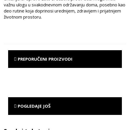
važnu ulogu u svakodnevnom održavanju doma, posebno kao
deo rutine koja doprinosi urednijem, zdravijem i prijatnijem
životnom prostoru.
PREPORUČENI PROIZVODI
POGLEDAJE JOŠ