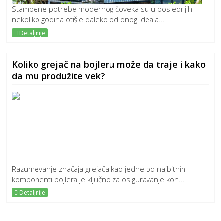
Stambene potrebe modernog čoveka su u poslednjih
nekoliko godina otišle daleko od onog ideala...
Detaljnije
Koliko grejač na bojleru može da traje i kako
da mu produžite vek?
Razumevanje značaja grejača kao jedne od najbitnih
komponenti bojlera je ključno za osiguravanje kon...
Detaljnije