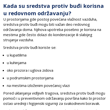
Kada su sredstva protiv buđi korisna
u redovnom održavanju?
U prostorijama gde postoji povećana vlažnost vazduha,
sredstva protiv buđi mogu biti važan deo redovnog
održavanja doma. Njihova upotreba posebno je korisna na
mestima gde često dolazi do kondenzacije ili slabijeg
strujanja vazduha.
Sredstva protiv buđi koriste se:
u kupatilima
u kuhinjama
oko prozora i uglova zidova
u podrumskim prostorijama
na mestima izloženim povećanoj vlazi
Pored uklanjanja vidljivih tragova, sredstva protiv buđi mogu
pomoći i u preventivnom održavanju površina kako bi prostor
ostao uredniji i higijenski sigurniji za svakodnevni boravak.