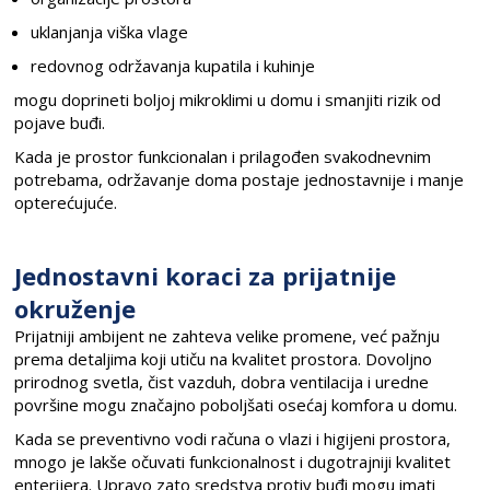
uklanjanja viška vlage
redovnog održavanja kupatila i kuhinje
mogu doprineti boljoj mikroklimi u domu i smanjiti rizik od
pojave buđi.
Kada je prostor funkcionalan i prilagođen svakodnevnim
potrebama, održavanje doma postaje jednostavnije i manje
opterećujuće.
Jednostavni koraci za prijatnije
okruženje
Prijatniji ambijent ne zahteva velike promene, već pažnju
prema detaljima koji utiču na kvalitet prostora. Dovoljno
prirodnog svetla, čist vazduh, dobra ventilacija i uredne
površine mogu značajno poboljšati osećaj komfora u domu.
Kada se preventivno vodi računa o vlazi i higijeni prostora,
mnogo je lakše očuvati funkcionalnost i dugotrajniji kvalitet
enterijera. Upravo zato sredstva protiv buđi mogu imati