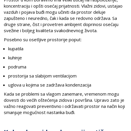
koncentraciju i opšti osećaj prijatnosti. Vlažni zidovi, ustajao
vazduh i pojava buđi mogu učiniti da prostor deluje
zapušteno i neuredno, čak i kada se redovno održava. Sa
druge strane, čist i provetren ambijent doprinosi osećaju
svežine i boljeg kvaliteta svakodnevnog života.
Posebno su osetljive prostorije poput:
kupatila
kuhinje
podruma
prostorija sa slabijom ventilacijom
uglova u kojima se zadržava kondenzacija
Kada se problemi sa vlagom zanemare, vremenom mogu
dovesti do većih oštećenja zidova i površina. Upravo zato je
važno reagovati preventivno i održavati prostor na način koji
smanjuje mogućnost nastanka buđi.