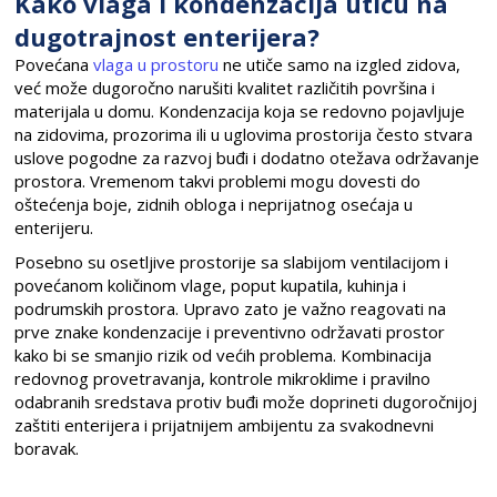
Kako vlaga i kondenzacija utiču na
dugotrajnost enterijera?
Povećana
vlaga u prostoru
ne utiče samo na izgled zidova,
već može dugoročno narušiti kvalitet različitih površina i
materijala u domu. Kondenzacija koja se redovno pojavljuje
na zidovima, prozorima ili u uglovima prostorija često stvara
uslove pogodne za razvoj buđi i dodatno otežava održavanje
prostora. Vremenom takvi problemi mogu dovesti do
oštećenja boje, zidnih obloga i neprijatnog osećaja u
enterijeru.
Posebno su osetljive prostorije sa slabijom ventilacijom i
povećanom količinom vlage, poput kupatila, kuhinja i
podrumskih prostora. Upravo zato je važno reagovati na
prve znake kondenzacije i preventivno održavati prostor
kako bi se smanjio rizik od većih problema. Kombinacija
redovnog provetravanja, kontrole mikroklime i pravilno
odabranih sredstava protiv buđi može doprineti dugoročnijoj
zaštiti enterijera i prijatnijem ambijentu za svakodnevni
boravak.