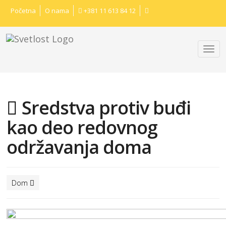
Početna
O nama
+381 11 613 84 12
Sredstva protiv buđi
kao deo redovnog
održavanja doma
Dom