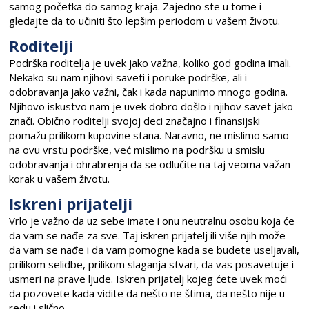
samog početka do samog kraja. Zajedno ste u tome i
gledajte da to učiniti što lepšim periodom u vašem životu.
Roditelji
Podrška roditelja je uvek jako važna, koliko god godina imali.
Nekako su nam njihovi saveti i poruke podrške, ali i
odobravanja jako važni, čak i kada napunimo mnogo godina.
Njihovo iskustvo nam je uvek dobro došlo i njihov savet jako
znači. Obično roditelji svojoj deci značajno i finansijski
pomažu prilikom kupovine stana. Naravno, ne mislimo samo
na ovu vrstu podrške, već mislimo na podršku u smislu
odobravanja i ohrabrenja da se odlučite na taj veoma važan
korak u vašem životu.
Iskreni prijatelji
Vrlo je važno da uz sebe imate i onu neutralnu osobu koja će
da vam se nađe za sve. Taj iskren prijatelj ili više njih može
da vam se nađe i da vam pomogne kada se budete useljavali,
prilikom selidbe, prilikom slaganja stvari, da vas posavetuje i
usmeri na prave ljude. Iskren prijatelj kojeg ćete uvek moći
da pozovete kada vidite da nešto ne štima, da nešto nije u
redu i slično.