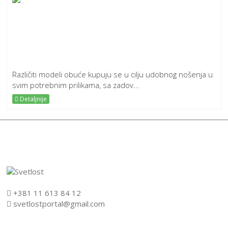
Različiti modeli obuće kupuju se u cilju udobnog nošenja u
svim potrebnim prilikama, sa zadov...
Detaljnije
+381 11 613 84 12
svetlostportal@gmail.com