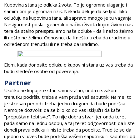
Kupovina stana je odluka života. To je ogromno ulaganje i
samim tim je ogroman rizik. Nekada deluje da se ljudi lako
odlučuju na kupovinu stana, ali zapravo mnogo je tu vaganja.
Nesigurnost posla i generalno načina života kojim živimo nas
tera da stalno preispitujemo naše odluke - da li nešto želimo
ili nešto ne želimo. Odnosno, da li nešto treba da uradimo u
određenom trenutku ili ne treba da uradimo.
Elem, kada donosite odluku o kupovini stana uz vas treba da
budu sledeće osobe od poverenja.
Partner
Ukoliko ne kupujete stan samostalno, onda u svakom
trenutku podršku treba a vam pruža vaš saputnik. Naime, to
je stresan period i treba jedno drugom da bude podrška.
Nemojte dozvoliti da se bilo ko od vas isključi i da kaže
"prepuštam tebi sve". To nije dobra stvar, jer onda teret
pada samo na jednu osobu, a taj teret odgovornosti da li ste
doneli pravu odluku ili niste treba da podelite. Trudite se da
ujedno i vi uvek bude podrška vašem saputniku ili saputnici od