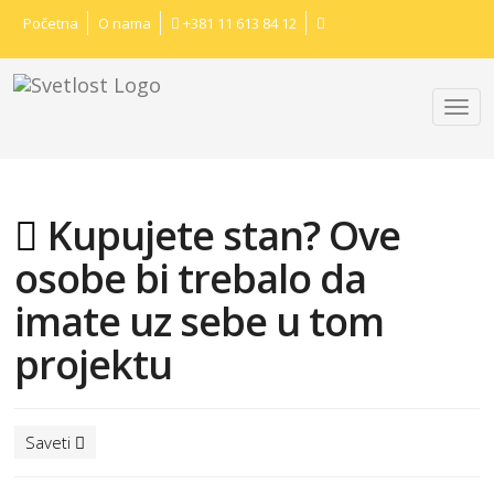
Početna
O nama
+381 11 613 84 12
Kupujete stan? Ove
osobe bi trebalo da
imate uz sebe u tom
projektu
Saveti