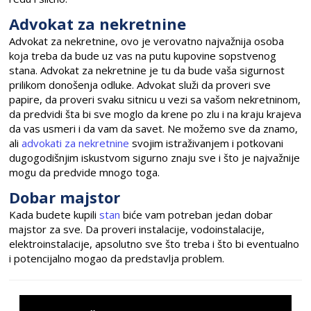
Advokat za nekretnine
Advokat za nekretnine, ovo je verovatno najvažnija osoba
koja treba da bude uz vas na putu kupovine sopstvenog
stana. Advokat za nekretnine je tu da bude vaša sigurnost
prilikom donošenja odluke. Advokat služi da proveri sve
papire, da proveri svaku sitnicu u vezi sa vašom nekretninom,
da predvidi šta bi sve moglo da krene po zlu i na kraju krajeva
da vas usmeri i da vam da savet. Ne možemo sve da znamo,
ali
advokati za nekretnine
svojim istraživanjem i potkovani
dugogodišnjim iskustvom sigurno znaju sve i što je najvažnije
mogu da predvide mnogo toga.
Dobar majstor
Kada budete kupili
stan
biće vam potreban jedan dobar
majstor za sve. Da proveri instalacije, vodoinstalacije,
elektroinstalacije, apsolutno sve što treba i što bi eventualno
i potencijalno mogao da predstavlja problem.