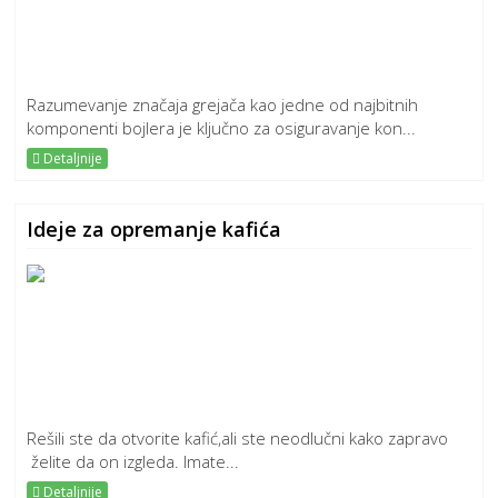
Razumevanje značaja grejača kao jedne od najbitnih
komponenti bojlera je ključno za osiguravanje kon...
Detaljnije
Ideje za opremanje kafića
Rešili ste da otvorite kafić,ali ste neodlučni kako zapravo
želite da on izgleda. Imate...
Detaljnije