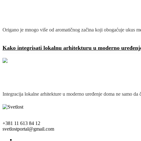
Origano je mnogo više od aromatičnog začina koji obogaćuje ukus medi
Detaljnije
Kako integrisati lokalnu arhitekturu u moderno uređen
Integracija lokalne arhitekture u moderno uređenje doma ne samo da ču
Detaljnije
+381 11 613 84 12
svetlostportal@gmail.com