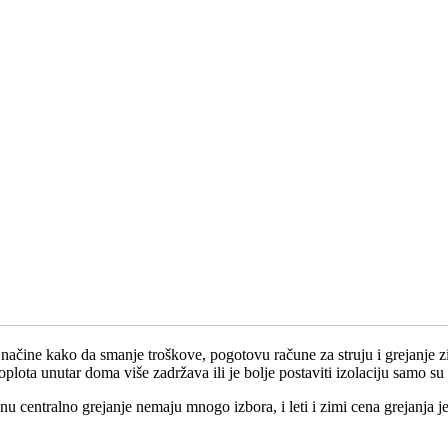
ine kako da smanje troškove, pogotovu račune za struju i grejanje zim
 toplota unutar doma više zadržava ili je bolje postaviti izolaciju samo 
tanu centralno grejanje nemaju mnogo izbora, i leti i zimi cena grejanja 