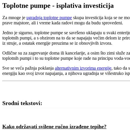
Toplotne pumpe - isplativa investicija
Za mnoge je
ugradnja toplotne pumpe
skupa investicija koja se ne mo
prave majstore, ali i vreme kada radovi mogu da budu sprovedeni.
Jedno je sigurno, toplotne pumpe se savršeno uklapaju u svaki enterije
toplotnih pumpi, a s obzirom na to da se napajaju većim delom iz priro
iz struje, a ostatak energije preuzima se iz obnovjivih izvora.
Odlične su za zagrevanje doma ili kancelarije, a osim što zimi služe z
toplotnih pumpi i to su toplotne pumpe koje rade na principu voda-v
Sve se veća pažnja poklanja
alternativnim izvorima energije
, tako da 
energiju kao svoj izvor napajanja, a njihova ugradnja se višestruko ispl
Srodni tekstovi:
Kako održavati svilene ručno izrađene tepihe?