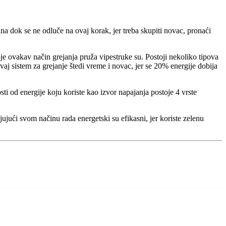
a dok se ne odluče na ovaj korak, jer treba skupiti novac, pronaći
oje ovakav način grejanja pruža vipestruke su. Postoji nekoliko tipova
vaj sistem za grejanje štedi vreme i novac, jer se 20% energije dobija
ti od energije koju koriste kao izvor napajanja postoje 4 vrste
jujući svom načinu rada energetski su efikasni, jer koriste zelenu