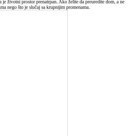
a je životni prostor prenatrpan. Ako želite da preuredite dom, a ne
ima nego što je slučaj sa krupnijim promenama.