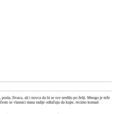
posla, živaca, ali i novca da bi se sve sredilo po želji. Mnogo je teže
a često se vlasnici stana radije odlučuju da kupe, recimo komad