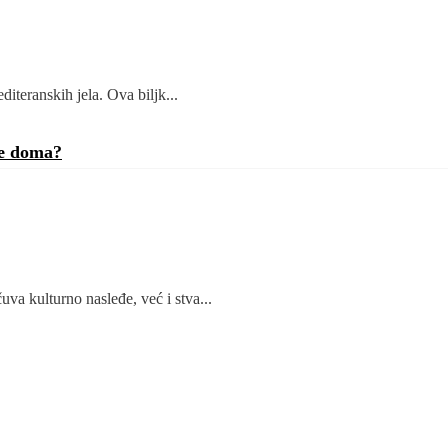
teranskih jela. Ova biljk...
je doma?
va kulturno nasleđe, već i stva...