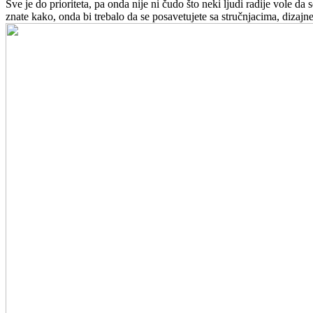
Sve je do prioriteta, pa onda nije ni čudo što neki ljudi radije vole d
znate kako, onda bi trebalo da se posavetujete sa stručnjacima, diza