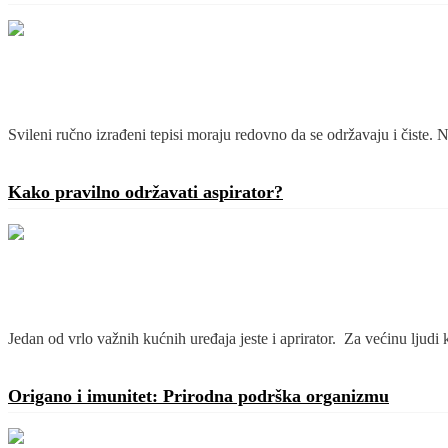
Svileni ručno izrađeni tepisi moraju redovno da se održavaju i čiste. N
Detaljnije
Kako pravilno održavati aspirator?
Jedan od vrlo važnih kućnih uređaja jeste i aprirator. Za većinu ljudi 
Detaljnije
Origano i imunitet: Prirodna podrška organizmu