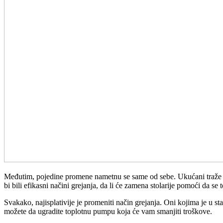
Međutim, pojedine promene nametnu se same od sebe. Ukućani traže nač
bi bili efikasni načini grejanja, da li će zamena stolarije pomoći da se
Svakako, najisplativije je promeniti način grejanja. Oni kojima je u s
možete da ugradite toplotnu pumpu koja će vam smanjiti troškove.