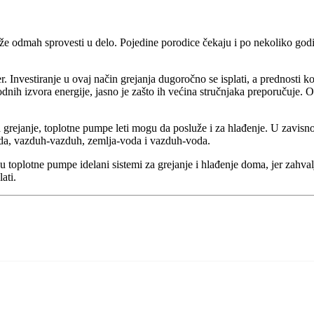
že odmah sprovesti u delo. Pojedine porodice čekaju i po nekoliko godin
r. Investiranje u ovaj način grejanja dugoročno se isplati, a prednosti k
dnih izvora energije, jasno je zašto ih većina stručnjaka preporučuje. O
a grejanje, toplotne pumpe leti mogu da posluže i za hlađenje. U zavisnos
oda, vazduh-vazduh, zemlja-voda i vazduh-voda.
su toplotne pumpe idelani sistemi za grejanje i hlađenje doma, jer zahval
ati.