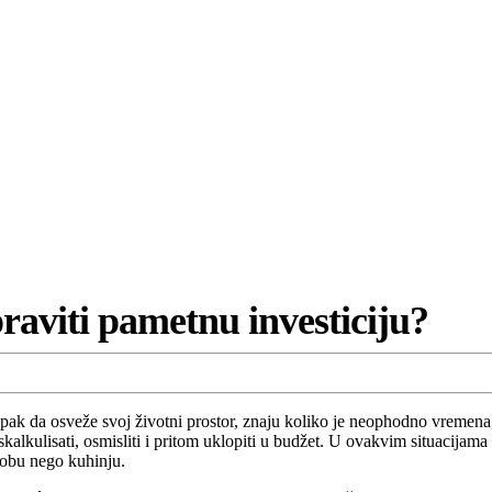
praviti pametnu investiciju?
i pak da osveže svoj životni prostor, znaju koliko je neophodno vremena, 
iskalkulisati, osmisliti i pritom uklopiti u budžet. U ovakvim situacijam
sobu nego kuhinju.