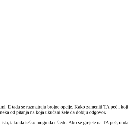
i. E tada se razmatraju brojne opcije. Kako zameniti TA peć i koji
su neka od pitanja na koja ukućani žele da dobiju odgovor.
je ista, tako da teško mogu da uštede. Ako se grejete na TA peć, onda