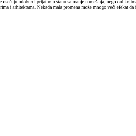
a se osećaju udobno i prijatno u stanu sa manje nameštaja, nego oni kojim
jnerima i arhitektama. Nekada mala promena može mnogo veći efekat da 