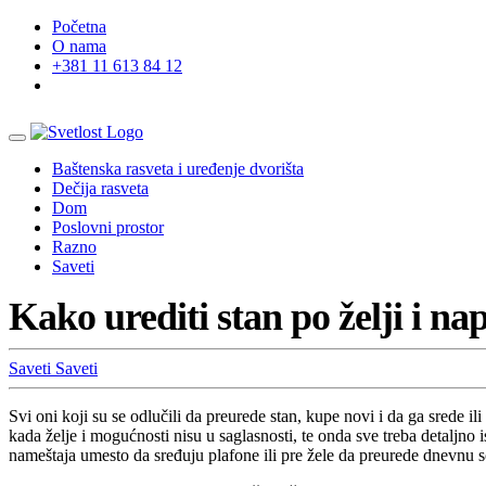
Početna
O nama
+381 11 613 84 12
Baštenska rasveta i uređenje dvorišta
Dečija rasveta
Dom
Poslovni prostor
Razno
Saveti
Kako urediti stan po želji i na
Saveti
Saveti
Svi oni koji su se odlučili da preurede stan, kupe novi i da ga srede il
kada želje i mogućnosti nisu u saglasnosti, te onda sve treba detaljno 
nameštaja umesto da sređuju plafone ili pre žele da preurede dnevnu 