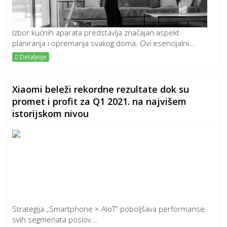
Izbor kućnih aparata predstavlja značajan aspekt
planiranja i opremanja svakog doma. Ovi esencijalni...
Detaljnije
Xiaomi beleži rekordne rezultate dok su
promet i profit za Q1 2021. na najvišem
istorijskom nivou
Strategija „Smartphone × AIoT“ poboljšava performanse
svih segmenata poslov...