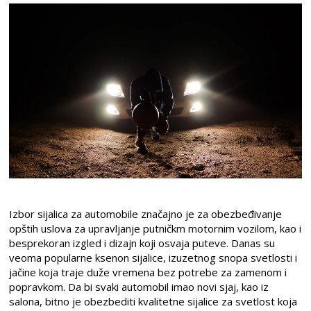
Izbor sijalica za automobile značajno je za obezbeđivanje
opštih uslova za upravljanje putničkm motornim vozilom, kao i
besprekoran izgled i dizajn koji osvaja puteve. Danas su
veoma popularne ksenon sijalice, izuzetnog snopa svetlosti i
jačine koja traje duže vremena bez potrebe za zamenom i
popravkom. Da bi svaki automobil imao novi sjaj, kao iz
salona, bitno je obezbediti kvalitetne sijalice za svetlost koja