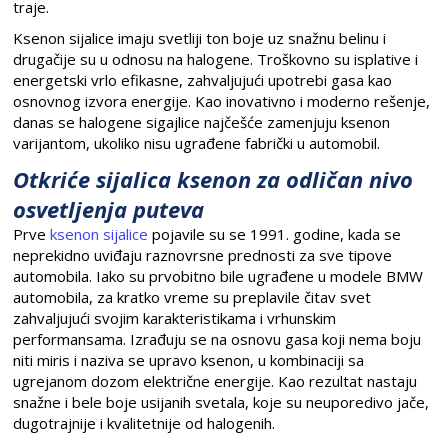
traje.
Ksenon sijalice imaju svetliji ton boje uz snažnu belinu i
drugačije su u odnosu na halogene. Troškovno su isplative i
energetski vrlo efikasne, zahvaljujući upotrebi gasa kao
osnovnog izvora energije. Kao inovativno i moderno rešenje,
danas se halogene sigajlice najčešće zamenjuju ksenon
varijantom, ukoliko nisu ugrađene fabrički u automobil.
Otkriće sijalica ksenon za odličan nivo
osvetljenja puteva
Prve
ksenon sijalice
pojavile su se 1991. godine, kada se
neprekidno uviđaju raznovrsne prednosti za sve tipove
automobila. Iako su prvobitno bile ugrađene u modele BMW
automobila, za kratko vreme su preplavile čitav svet
zahvaljujući svojim karakteristikama i vrhunskim
performansama. Izrađuju se na osnovu gasa koji nema boju
niti miris i naziva se upravo ksenon, u kombinaciji sa
ugrejanom dozom električne energije. Kao rezultat nastaju
snažne i bele boje usijanih svetala, koje su neuporedivo jače,
dugotrajnije i kvalitetnije od halogenih.