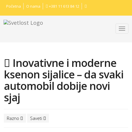
Početna
O nama
+381 11 613 84 12
Inovativne i moderne
ksenon sijalice – da svaki
automobil dobije novi
sjaj
Razno
Saveti