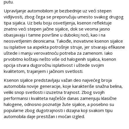
putu.
Upravljanje automobilom je bezbednije uz veći stepen
vidljivosti, zbog čega se preporučuju umesto svakog drugog
tipa sijalica. Uz belu boju osvetljenja, ksenon reflektuje
znatno veći stepen jačine sijalice, dok se veoma jasno
obasjavaju i tamne površine u dubokoj noći, kao i na
neosvetljenim deonicama. Takođe, inovativne ksenon sijalice
su isplative sa aspekta potrošnje struje, jer stvaraju efikasne
uštede i manju verovatnoću potreba za zamenom. Iako
prvobitno koštaju nešto više od halogenih sijalica, ksenon
opcija stvara dugoročnu isplativost i uštede svojim
kvalitetom, trajanjem i jačinom svetlosti.
Ksenon sijalice predstavljaju važan deo najvećeg broja
automobila novije generacije, koje karakteriše snažna belina,
veliki snop svetlosti i izuzetna trajnost. Zbog svojih
performansi i kvaliteta najčešće danas zamenjuju klasične
halogene, odnosno poznatije žute sijalice, a posebno su
popularne zbog dugotrajnosti i dizajna koji svakom tipu
automobila daje prestižan i moćan izgled.