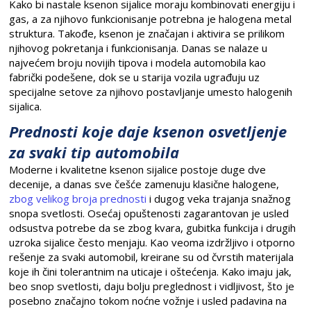
Kako bi nastale ksenon sijalice moraju kombinovati energiju i
gas, a za njihovo funkcionisanje potrebna je halogena metal
struktura. Takođe, ksenon je značajan i aktivira se prilikom
njihovog pokretanja i funkcionisanja. Danas se nalaze u
najvećem broju novijih tipova i modela automobila kao
fabrički podešene, dok se u starija vozila ugrađuju uz
specijalne setove za njihovo postavljanje umesto halogenih
sijalica.
Prednosti koje daje ksenon osvetljenje
za svaki tip automobila
Moderne i kvalitetne ksenon sijalice postoje duge dve
decenije, a danas sve češće zamenuju klasične halogene,
zbog velikog broja prednosti
i dugog veka trajanja snažnog
snopa svetlosti. Osećaj opuštenosti zagarantovan je usled
odsustva potrebe da se zbog kvara, gubitka funkcija i drugih
uzroka sijalice često menjaju. Kao veoma izdržljivo i otporno
rešenje za svaki automobil, kreirane su od čvrstih materijala
koje ih čini tolerantnim na uticaje i oštećenja. Kako imaju jak,
beo snop svetlosti, daju bolju preglednost i vidljivost, što je
posebno značajno tokom noćne vožnje i usled padavina na