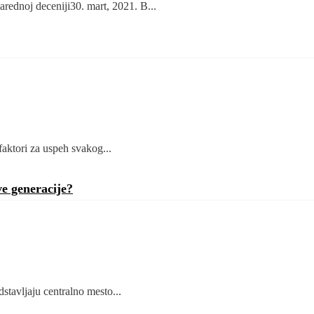
rednoj deceniji30. mart, 2021. B...
faktori za uspeh svakog...
e generacije?
stavljaju centralno mesto...