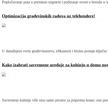
Popločavanje puta u premium segment i podizanje svesti o brendu u na
Detaljnije
Optimizacija građevinskih radova uz telehendere!
U današnjem svetu građevinarstva, efikasnost i brzina postaju ključni 
Detaljnije
Kako izabrati savremene uređaje za kuhinju u domu nov
Savremene kuhinje više nisu samo prostor za pripremu hrane; one pred
Detaljnije