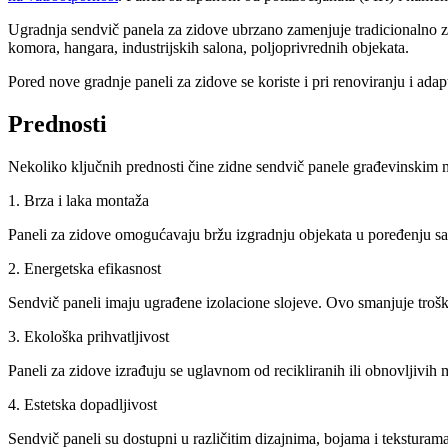
Ugradnja sendvič panela za zidove ubrzano zamenjuje tradicionalno zida
komora, hangara, industrijskih salona, poljoprivrednih objekata.
Pored nove gradnje paneli za zidove se koriste i pri renoviranju i ada
Prednosti
Nekoliko ključnih prednosti čine zidne sendvič panele građevinskim ma
1. Brza i laka montaža
Paneli za zidove omogućavaju bržu izgradnju objekata u poređenju sa
2. Energetska efikasnost
Sendvič paneli imaju ugrađene izolacione slojeve. Ovo smanjuje troško
3. Ekološka prihvatljivost
Paneli za zidove izrađuju se uglavnom od recikliranih ili obnovljivih
4. Estetska dopadljivost
Sendvič paneli su dostupni u različitim dizajnima, bojama i teksturama