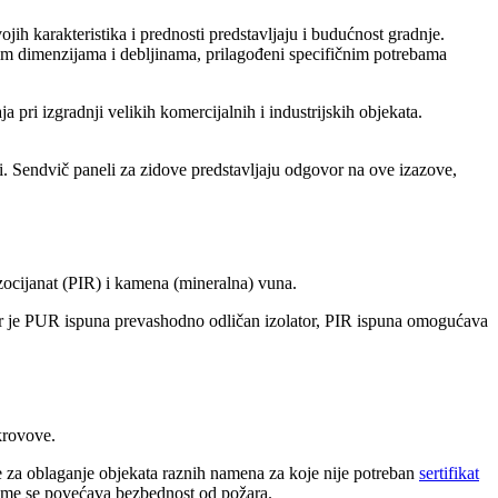
ih karakteristika i prednosti predstavljaju i budućnost gradnje.
itim dimenzijama i debljinama, prilagođeni specifičnim potrebama
pri izgradnji velikih komercijalnih i industrijskih objekata.
ji. Sendvič paneli za zidove predstavljaju odgovor na ove izazove,
izocijanat (PIR) i kamena (mineralna) vuna.
 jer je PUR ispuna prevashodno odličan izolator, PIR ispuna omogućava
 krovove.
e za oblaganje objekata raznih namena za koje nije potreban
sertifikat
 čime se povećava bezbednost od požara.