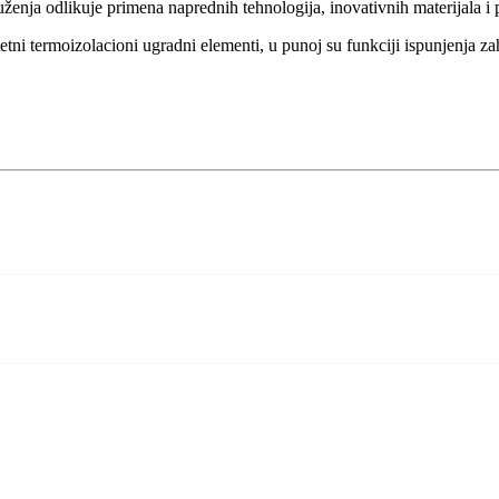
enja odlikuje primena naprednih tehnologija, inovativnih materijala i p
tetni termoizolacioni ugradni elementi, u punoj su funkciji ispunjenja