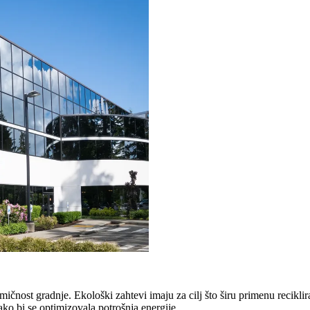
čnost gradnje. Ekološki zahtevi imaju za cilj što širu primenu reciklir
ako bi se optimizovala potrošnja energije.