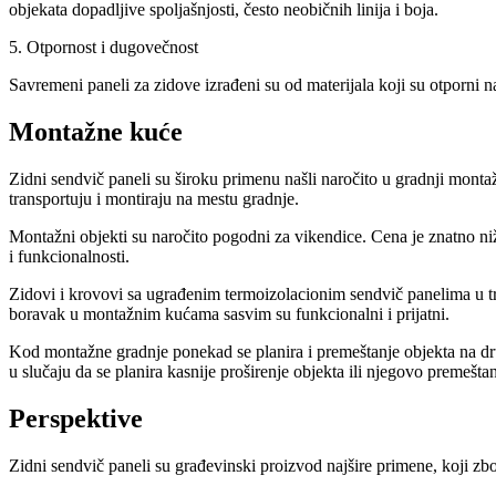
objekata dopadljive spoljašnjosti, često neobičnih linija i boja.
5. Otpornost i dugovečnost
Savremeni paneli za zidove izrađeni su od materijala koji su otporni
Montažne kuće
Zidni sendvič paneli su široku primenu našli naročito u gradnji mont
transportuju i montiraju na mestu gradnje.
Montažni objekti su naročito pogodni za vikendice. Cena je znatno niž
i funkcionalnosti.
Zidovi i krovovi sa ugrađenim termoizolacionim sendvič panelima u trend
boravak u montažnim kućama sasvim su funkcionalni i prijatni.
Kod montažne gradnje ponekad se planira i premeštanje objekta na dru
u slučaju da se planira kasnije proširenje objekta ili njegovo premešta
Perspektive
Zidni sendvič paneli su građevinski proizvod najšire primene, koji zbo