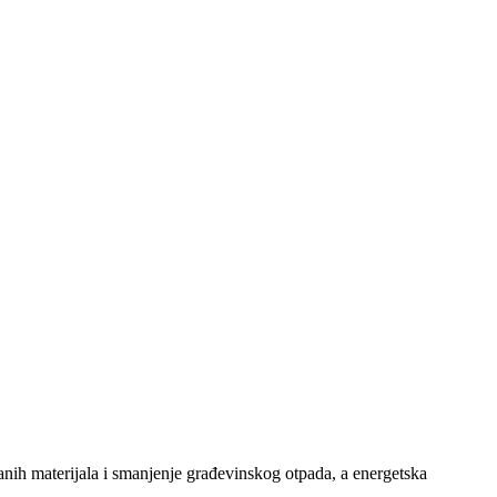
anih materijala i smanjenje građevinskog otpada, a energetska