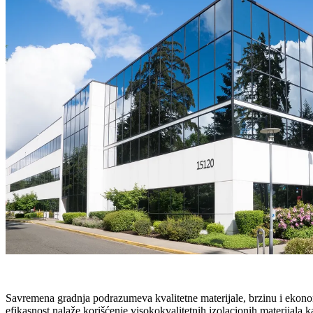
Savremena gradnja podrazumeva kvalitetne materijale, brzinu i ekonomi
efikasnost nalaže korišćenje visokokvalitetnih izolacionih materijala k