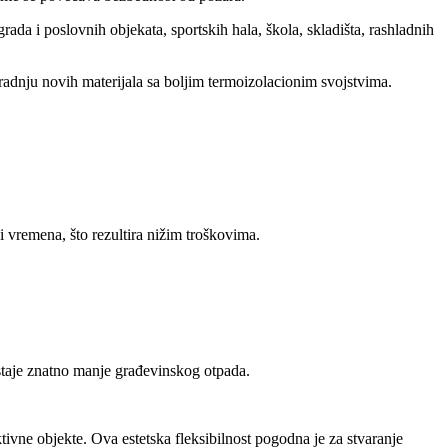
ada i poslovnih objekata, sportskih hala, škola, skladišta, rashladnih
ugradnju novih materijala sa boljim termoizolacionim svojstvima.
 vremena, što rezultira nižim troškovima.
astaje znatno manje građevinskog otpada.
tivne objekte. Ova estetska fleksibilnost pogodna je za stvaranje