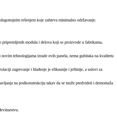
ni dugotrajnim rešenjem koje zahteva minimalno održavanje.
o pripremljenih modula i delova koji se proizvode u fabrikama,
ći novim tehnologijama izrade ovih panela, nema gubitaka na kvalitetu
iji zagrevanje i hlađenje je efikasnije i jeftinije, a uslovi za
tavljanja na podkonstrukciju takav da se može predvideti i demontaža
ađevinarstvu.