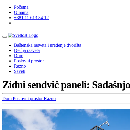
Početna
O nama
+381 11 613 84 12
Baštenska rasveta i uređenje dvorišta
Dečija rasveta
Dom
Poslovni prostor
Razno
Saveti
Zidni sendvič paneli: Sadašnj
Dom
Poslovni prostor
Razno