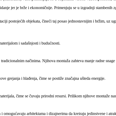
nje jer je brže i ekonomičnije. Primenjuju se u izgradnji stambenih zgr
ptaciji postojećih objekata, čineći taj posao jednostavnijim i bržim, uz 
terijalom i sadašnjosti i budućnosti.
 tradicionalnim načinima. Njihova montaža zahteva manje radne snage i
ve grejanja i hlađenja, čime se postiže značajna ušteda energije.
 materijala, čime se čuvaju prirodni resursi. Prilikom njihove montaže n
 i omogućavaju arhitektama i dizajnerima da kreiraju jedinstvene i atrak