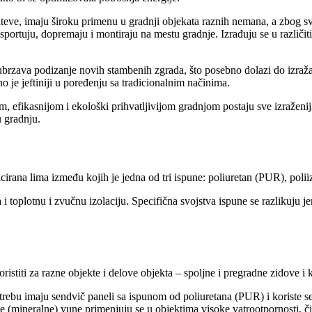
teve, imaju široku primenu u gradnji objekata raznih nemana, a zbog svoj
nsportuju, dopremaju i montiraju na mestu gradnje. Izrađuju se u različ
brzava podizanje novih stambenih zgrada, što posebno dolazi do izražaja 
 je jeftiniji u poređenju sa tradicionalnim načinima.
m, efikasnijom i ekološki prihvatljivijom gradnjom postaju sve izraženi
u gradnju.
ficirana lima između kojih je jedna od tri ispune: poliuretan (PUR), poli
i toplotnu i zvučnu izolaciju. Specifična svojstva ispune se razlikuju
oristiti za razne objekte i delove objekta – spoljne i pregradne zidove i
trebu imaju sendvič paneli sa ispunom od poliuretana (PUR) i koriste s
ne (mineralne) vune primenjuju se u objektima visoke vatrootpornosti,