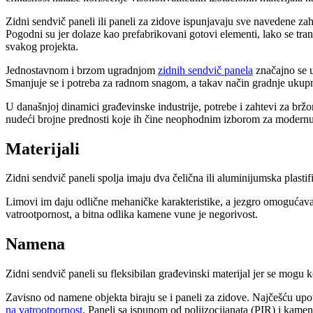
Zidni sendvič paneli ili paneli za zidove ispunjavaju sve navedene zah
Pogodni su jer dolaze kao prefabrikovani gotovi elementi, lako se tra
svakog projekta.
Jednostavnom i brzom ugradnjom
zidnih sendvič panela
značajno se u
Smanjuje se i potreba za radnom snagom, a takav način gradnje ukupno
U današnjoj dinamici građevinske industrije, potrebe i zahtevi za bržo
nudeći brojne prednosti koje ih čine neophodnim izborom za modern
Materijali
Zidni sendvič paneli spolja imaju dva čelična ili aluminijumska plasti
Limovi im daju odlične mehaničke karakteristike, a jezgro omogućava 
vatrootpornost, a bitna odlika kamene vune je negorivost.
Namena
Zidni sendvič paneli su fleksibilan građevinski materijal jer se mogu k
Zavisno od namene objekta biraju se i paneli za zidove. Najčešću upo
na vatrootpornost
. Paneli sa ispunom od poliizocijanata (PIR) i kame