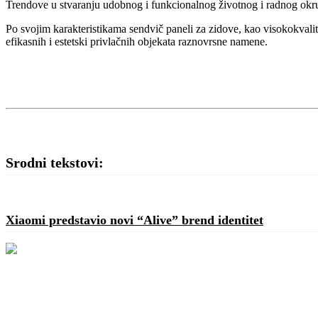
Trendove u stvaranju udobnog i funkcionalnog životnog i radnog okruž
Po svojim karakteristikama sendvič paneli za zidove, kao visokokvali
efikasnih i estetski privlačnih objekata raznovrsne namene.
Srodni tekstovi:
Xiaomi predstavio novi “Alive” brend identitet