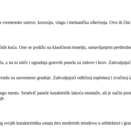
 na vremenske uslove, koroziju, vlagu i mehanička oštećenja. Ovo ih či
ažnih kuća. One se podižu na klasičnom temelju, sastavljanjem prethodn
a, a na to utiče i ugradnja gotovih panela za zidove i krov. Zahvaljuju
u su savremene gradnje. Zahvaljujući odličnoj toplotnoj i zvučnoj izolac
go mesto. Sendvič panele karakteriše lakoća montaže, ali je način pos
nje.
g svojih karakteristika ostaju deo modernih trendova u arhitekturi i gr