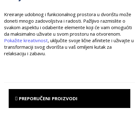
Kreiranje udobnog i funkcionalnog prostora u dvorištu može
doneti mnogo zadovoljstva i radosti. Pažljivo razmislite o
svakom aspektu i odaberite elemente koji će vam omogućiti
da maksimalno uživate u svom prostoru na otvorenom.
Pokažite kreativnost
, uključite svoje lične afinitete i uživajte u
transformaciji svog dvorišta u vaš omiljeni kutak za
relaksaciju i zabavu.
PREPORUČENI PROIZVODI