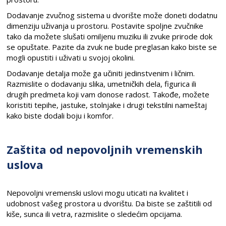
Dodavanje zvučnog sistema u dvorište može doneti dodatnu
dimenziju uživanja u prostoru. Postavite spoljne zvučnike
tako da možete slušati omiljenu muziku ili zvuke prirode dok
se opuštate. Pazite da zvuk ne bude preglasan kako biste se
mogli opustiti i uživati u svojoj okolini.
Dodavanje detalja može ga učiniti jedinstvenim i ličnim.
Razmislite o dodavanju slika, umetničkih dela, figurica ili
drugih predmeta koji vam donose radost. Takođe, možete
koristiti tepihe, jastuke, stolnjake i drugi tekstilni nameštaj
kako biste dodali boju i komfor.
Zaštita od nepovoljnih vremenskih
uslova
Nepovoljni vremenski uslovi mogu uticati na kvalitet i
udobnost vašeg prostora u dvorištu. Da biste se zaštitili od
kiše, sunca ili vetra, razmislite o sledećim opcijama.