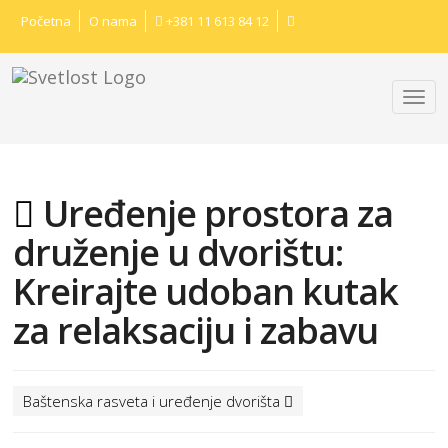
Početna
O nama
+381 11 613 84 12
Uređenje prostora za
druženje u dvorištu:
Kreirajte udoban kutak
za relaksaciju i zabavu
Baštenska rasveta i uređenje dvorišta