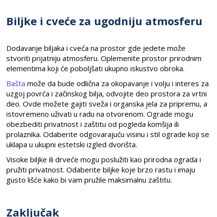
Biljke i cveće za ugodniju atmosferu
Dodavanje biljaka i cveća na prostor gde jedete može
stvoriti prijatniju atmosferu. Oplemenite prostor prirodnim
elementima koji će poboljšati ukupno iskustvo obroka.
Bašta
može da bude odlična za okopavanje i volju i interes za
uzgoj povrća i začinskog bilja, odvojite deo prostora za vrtni
deo. Ovde možete gajiti sveža i organska jela za pripremu, a
istovremeno uživati u radu na otvorenom. Ograde mogu
obezbediti privatnost i zaštitu od pogleda komšija ili
prolaznika. Odaberite odgovarajuću visinu i stil ograde koji se
uklapa u ukupni estetski izgled dvorišta.
Visoke biljke ili drveće mogu poslužiti kao prirodna ograda i
pružiti privatnost. Odaberite biljke koje brzo rastu i imaju
gusto lišće kako bi vam pružile maksimalnu zaštitu.
Zaključak