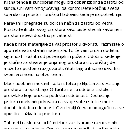
Klizna tenda ili suncobran mogu biti dobar izbor za zaštitu od
sunca. Oni vam omogućavaju da kontrolišete količinu svetla
koja ulazi u prostor i pružaju hladovinu kada je najpotrebnija.
Paravani i pregrade su odličan način za zaštitu od vetra.
Postavite ih oko svog prostora kako biste stvorili zaklonjeni
prostor i stekli dodatnu privatnost.
Kada birate materijale za vaš prostor u dvorištu, razmislite o
upotrebi vatrostalnih materijala. To će vam pružiti dodatnu
sigurnost i zaštitu od potencijalnih požara. Udobno sedenje
je ključno za stvaranje prijatnog prostora u dvorištu gde
možete opušteno razgovarati, čitati knjigu ili samo uživati u
svom vremenu na otvorenom.
Izbor udobnih i mekanih sofa i stolica je ključan za stvaranje
prostora za opuštanje. Odlučite se za udobne jastuke i
presvlake koje pružaju podršku i udobnost. Dodavanje
jastuka i mekanih pokrivača na svoje sofe i stolice može
dodati dodatnu udobnost. Ovi detalji će vam omogućiti da se
opustite i uživate u prostoru.
Taburei i nasloni su odličan izbor za stvaranje raznovrsnih
prostora za sedenje. Ovo će vam omogućiti da prilagodite