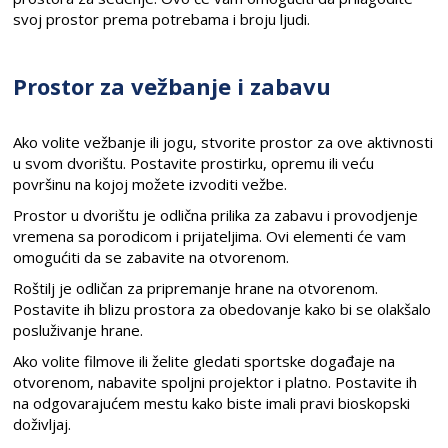
svoj prostor prema potrebama i broju ljudi.
Prostor za vežbanje i zabavu
Ako volite vežbanje ili jogu, stvorite prostor za ove aktivnosti
u svom dvorištu. Postavite prostirku, opremu ili veću
površinu na kojoj možete izvoditi vežbe.
Prostor u dvorištu je odlična prilika za zabavu i provodjenje
vremena sa porodicom i prijateljima. Ovi elementi će vam
omogućiti da se zabavite na otvorenom.
Roštilj je odličan za pripremanje hrane na otvorenom.
Postavite ih blizu prostora za obedovanje kako bi se olakšalo
posluživanje hrane.
Ako volite filmove ili želite gledati sportske događaje na
otvorenom, nabavite spoljni projektor i platno. Postavite ih
na odgovarajućem mestu kako biste imali pravi bioskopski
doživljaj.