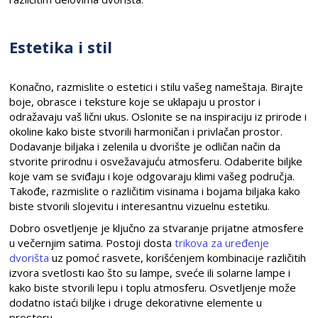
Estetika i stil
Konačno, razmislite o estetici i stilu vašeg nameštaja. Birajte
boje, obrasce i teksture koje se uklapaju u prostor i
odražavaju vaš lični ukus. Oslonite se na inspiraciju iz prirode i
okoline kako biste stvorili harmoničan i privlačan prostor.
Dodavanje biljaka i zelenila u dvorište je odličan način da
stvorite prirodnu i osvežavajuću atmosferu. Odaberite biljke
koje vam se sviđaju i koje odgovaraju klimi vašeg područja.
Takođe, razmislite o različitim visinama i bojama biljaka kako
biste stvorili slojevitu i interesantnu vizuelnu estetiku.
Dobro osvetljenje je ključno za stvaranje prijatne atmosfere
u večernjim satima. Postoji dosta
trikova za uređenje
dvorišta
uz pomoć rasvete, korišćenjem kombinacije različitih
izvora svetlosti kao što su lampe, sveće ili solarne lampe i
kako biste stvorili lepu i toplu atmosferu. Osvetljenje može
dodatno istaći biljke i druge dekorativne elemente u
prostoru.