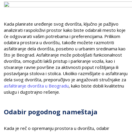
Kada planirate uređenje svog dvorišta, ključno je pažljivo
analizirati raspoloživi prostor kako biste odabrali mesto koje
će odgovarati vašim potrebama i preferencijama. Prilikom
odabira prostora u dvorištu, takođe možete razmotriti
asfaltiranje dela dvorišta, posebno u urbanim sredinama kao
što je Beograd. Asfaltiranje može poboljšati funkcionalnost
dvorišta, omogućiti lakši pristup i parkiranje vozila, kao i
stvaranje ravne površine za aktivnosti poput roštiljanja ili
postavljanja stolova i stolica. Ukoliko razmišljate o asfaltiranju
dela svog dvorišta, preporučljivo je angažovati stručnjake za
asfaltiranje dvorišta u Beogradu
, kako biste dobili kvalitetnu
uslugu i dugotrajno rešenje.
Odabir pogodnog nameštaja
Kada je reč o opremanju prostora u dvorištu, odabir