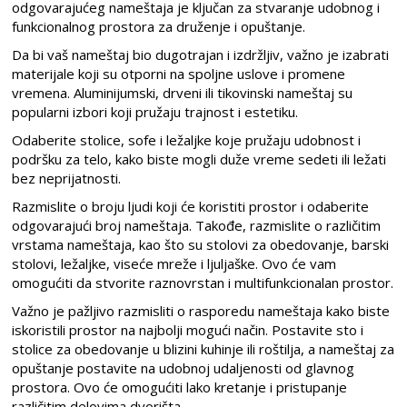
odgovarajućeg nameštaja je ključan za stvaranje udobnog i
funkcionalnog prostora za druženje i opuštanje.
Da bi vaš nameštaj bio dugotrajan i izdržljiv, važno je izabrati
materijale koji su otporni na spoljne uslove i promene
vremena. Aluminijumski, drveni ili tikovinski nameštaj su
popularni izbori koji pružaju trajnost i estetiku.
Odaberite stolice, sofe i ležaljke koje pružaju udobnost i
podršku za telo, kako biste mogli duže vreme sedeti ili ležati
bez neprijatnosti.
Razmislite o broju ljudi koji će koristiti prostor i odaberite
odgovarajući broj nameštaja. Takođe, razmislite o različitim
vrstama nameštaja, kao što su stolovi za obedovanje, barski
stolovi, ležaljke, viseće mreže i ljuljaške. Ovo će vam
omogućiti da stvorite raznovrstan i multifunkcionalan prostor.
Važno je pažljivo razmisliti o rasporedu nameštaja kako biste
iskoristili prostor na najbolji mogući način. Postavite sto i
stolice za obedovanje u blizini kuhinje ili roštilja, a nameštaj za
opuštanje postavite na udobnoj udaljenosti od glavnog
prostora. Ovo će omogućiti lako kretanje i pristupanje
različitim delovima dvorišta.