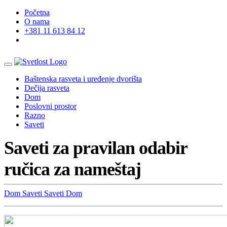
Početna
O nama
+381 11 613 84 12
Baštenska rasveta i uređenje dvorišta
Dečija rasveta
Dom
Poslovni prostor
Razno
Saveti
Saveti za pravilan odabir
ručica za nameštaj
Dom
Saveti
Saveti
Dom