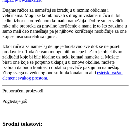
https://www.sarka.rs/
.
Dugme ručice za nameštaj se izrađuju u raznim oblicima i
veličinama. Mogu se kombinovati s drugim vrstama ručica ili biti
jedini izbor na određenom komadu nameštaja. Dobre su jer veličina
ruke nije prepreka za pravilno korišćenje a mana je to što zauzimaju
samo mali deo nameštaja pa je njihovo korišćenje neobičnije za one
koji se nisu susretali sa njima.
Izbor ručica za nameštaj deluje jednostavno sve dok se ne poseti
prodavnica. Tada će vam mnoge biti prelepe i teško je objektivno
zaključiti koje bi bile idealne uz neki komad nameštaja. Možete
birati one koje se potpuno uklapaju u tonove okoline, možete
izabrati da budu kontrast i dodatno privlače pažnju na nameštaj.
Zbog svega navedenog one su funkcionalanan ali i
estetski važan
element svakog prostora
.
Preporučeni proizvodi
Pogledaje još
Srodni tekstovi: