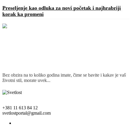
Preseljenje kao odluka za novi početak i najhrabriji
korak ka promeni
Bez obzira na to koliko godina imate, čime se bavite i kakav je vaš
životni stil, morate uvek...
Detaljnije
+381 11 613 84 12
svetlostportal@gmail.com