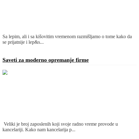
Sa lepim, ali i sa kišovitim vremenom razmišljamo o tome kako da
se prijatnije i lep&s...
Detaljnije
Saveti za moderno opremanje firme
Veliki je broj zaposlenih koji svoje radno vreme provode u
kancelariji. Kako nam kancelarija p...
Detaljnije