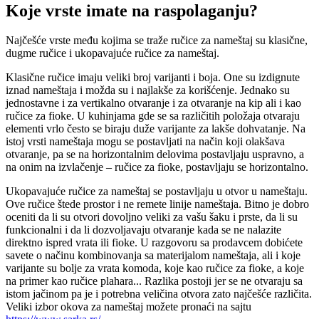
Koje vrste imate na raspolaganju?
Najčešće vrste među kojima se traže ručice za nameštaj su klasične,
dugme ručice i ukopavajuće ručice za nameštaj.
Klasične ručice imaju veliki broj varijanti i boja. One su izdignute
iznad nameštaja i možda su i najlakše za korišćenje. Jednako su
jednostavne i za vertikalno otvaranje i za otvaranje na kip ali i kao
ručice za fioke. U kuhinjama gde se sa različitih položaja otvaraju
elementi vrlo često se biraju duže varijante za lakše dohvatanje. Na
istoj vrsti nameštaja mogu se postavljati na način koji olakšava
otvaranje, pa se na horizontalnim delovima postavljaju uspravno, a
na onim na izvlačenje – ručice za fioke, postavljaju se horizontalno.
Ukopavajuće ručice za nameštaj se postavljaju u otvor u nameštaju.
Ove ručice štede prostor i ne remete linije nameštaja. Bitno je dobro
oceniti da li su otvori dovoljno veliki za vašu šaku i prste, da li su
funkcionalni i da li dozvoljavaju otvaranje kada se ne nalazite
direktno ispred vrata ili fioke. U razgovoru sa prodavcem dobićete
savete o načinu kombinovanja sa materijalom nameštaja, ali i koje
varijante su bolje za vrata komoda, koje kao ručice za fioke, a koje
na primer kao ručice plahara... Razlika postoji jer se ne otvaraju sa
istom jačinom pa je i potrebna veličina otvora zato najčešće različita.
Veliki izbor okova za nameštaj možete pronaći na sajtu