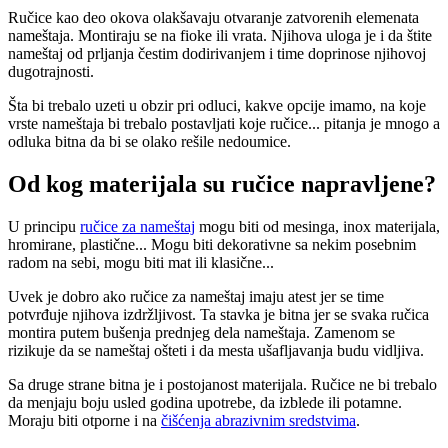
Ručice kao deo okova olakšavaju otvaranje zatvorenih elemenata
nameštaja. Montiraju se na fioke ili vrata. Njihova uloga je i da štite
nameštaj od prljanja čestim dodirivanjem i time doprinose njihovoj
dugotrajnosti.
Šta bi trebalo uzeti u obzir pri odluci, kakve opcije imamo, na koje
vrste nameštaja bi trebalo postavljati koje ručice... pitanja je mnogo a
odluka bitna da bi se olako rešile nedoumice.
Od kog materijala su ručice napravljene?
U principu
ručice za nameštaj
mogu biti od mesinga, inox materijala,
hromirane, plastične... Mogu biti dekorativne sa nekim posebnim
radom na sebi, mogu biti mat ili klasične...
Uvek je dobro ako ručice za nameštaj imaju atest jer se time
potvrđuje njihova izdržljivost. Ta stavka je bitna jer se svaka ručica
montira putem bušenja prednjeg dela nameštaja. Zamenom se
rizikuje da se nameštaj ošteti i da mesta ušafljavanja budu vidljiva.
Sa druge strane bitna je i postojanost materijala. Ručice ne bi trebalo
da menjaju boju usled godina upotrebe, da izblede ili potamne.
Moraju biti otporne i na
čišćenja abrazivnim sredstvima
.