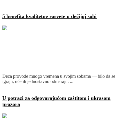
5 benefita kvalitetne rasvete u dečijoj sobi
Deca provode mnogo vremena u svojim sobama — bilo da se
igraju, uče ili jednostavno odmaraju. ...
Detaljnije
U potrazi za odgovarajućom zaštitom i ukrasom
prozora