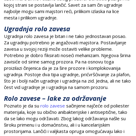
kojoj strani se postavlja lančić. Savet za sam čin ugradnje
najbolje mogu sami majstori reći, prilikom izlaska na lice
mesta i prilikom ugradnje.
Ugradnja rolo zavesa
Ugradnja rolo zavesa je bitan i ne tako jednostavan posao.
Za ugradnju potrebno je angažovati majstora. Postavljanje
zavesa u svojoj reziji može ostaviti velike probleme.
Potrebno je dobro fiksirati noseći mehanizam. Njegova širina
zavisiće od sirine samog prozora. Pa na osnovu toga
proizilazi činjenica da je za šire prozore i komplokovanija
ugradnja. Postoje dva tipa ugradnje, prićvršćivanje za plafon,
što je i bolji način ugradnje i ugradnja na zid. Jedna, ali ne tako
čest vid ugradnje je i ugradnja na samom prozoru.
Rolo zavese – lake za održavanje
Poznato je da su
rolo zavese
sačinjene najčeće od poliester
materijala, koje su obično anibakterijske i antiseptične, tako
da se lako mogu održavati. Zbog lakog održavanja našle su
široku primenu i u domaćinstvu, ali i u kancelarijskim
prostorijama. Lančići i valjkasta opruga omogućavaju lako i