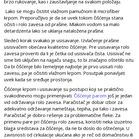
brzo rukovanje, kao i zaustavljanje na svakom položaju.
Lako se mogu čistitit vlažnom pamučnom ili microfiber
krpom. Preporučljivo je da se uvek tokom čišćenja stana
očisti i rolo zavesa od prašine. Mlakom vodom sa malo
detardzenta lako se uklanja nataložena prašina.
Sledeći korak svakako je usisavanje. Izvlačenje prašine
usisivačem obećava kvalitetno čišćenje. Pre usisavanja rolo
zavesa proveriti da li je četka od usisivača čista. Usisivač ne
sme biti uključen na najjaču snagu, to bi značajno oštetilo istu.
Da bi čišćenje bilo temeljnije najbolje je prvo usisati rolo
zavesu, pa je očistiti vlažnom krpom. Posutpak ponavljati
uvek kada se sređuje prostorija.
Čišćenje krpom i usisavanje su postupci koji se praktično
svakodnevno mogu primenjivati.
Čišćenje parom
još je jedan
vid održavanja rolo zavesa. Paračistač je dobar izbor za
adekvatno održavanje nameštaja, tepiha, pa tako i zavesa.
Paračistač je dobro rešenje za problematične fleke. Za
primenu pare pri čišćenju rolo zavesa, koristiti neka izuzetno
blaga sredstava za čišćenje, da ne bi doslo do oštećenja. U
zavisnosti od cirkulacije ukućana ako je reč od domaćinstvu ili