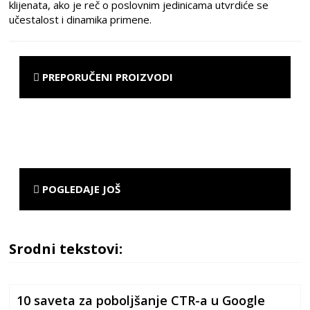
klijenata, ako je reč o poslovnim jedinicama utvrdiće se
učestalost i dinamika primene.
PREPORUČENI PROIZVODI
POGLEDAJE JOŠ
Srodni tekstovi:
10 saveta za poboljšanje CTR-a u Google