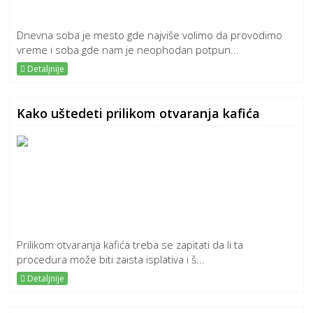
Dnevna soba je mesto gde najviše volimo da provodimo
vreme i soba gde nam je neophodan potpun...
Detaljnije
Kako uštedeti prilikom otvaranja kafića
Prilikom otvaranja kafića treba se zapitati da li ta
procedura može biti zaista isplativa i š...
Detaljnije