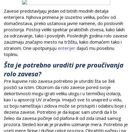
Zavese predstavljaju jedan od bitnih modnih detalja
enterijera. Njihova primena je izuzetno velika, počev od
domaćinstava, preko ustanova javne namene, do poslovnih
prostorija. Postoji veliki spektar praktičnih ztvesa, kako lakih
za odrzavanje, tako i povoljnih. Poslednjih godina rolo zavese
zauzimaju značajno mesto na tržištu, kako domaćem tako i
stranom. One upotpunjuju
enterijer
dajući mu posebnu
toplinu.
Šta je potrebno uraditi pre proučivanja
rolo zavesa?
Pre kupvine rolo zavesa potrebno je utvrditi šta se želi
postići sa istim. Obzirom da rolo zavese pored svoje
dekortivnosti mogu igrati veliku ulogu i u termičkoj izolaciji,
kao i u apsorciji UV zračenja. Imajući sve to unapred u vidu,
uz boju nameštaja i zidova može se pristupiti i odabiru boje i
dezena zavese. Potrebno je da kupac sam utvrdi da li bi
želeo da zavesa počinje od plafona ili od zida iznad samog
prozora. Sledeći korak je pravilno uzimanje mera. Potrebno je
uzeti mere širine i dužine celog prozora. Obratititi pažnju i na