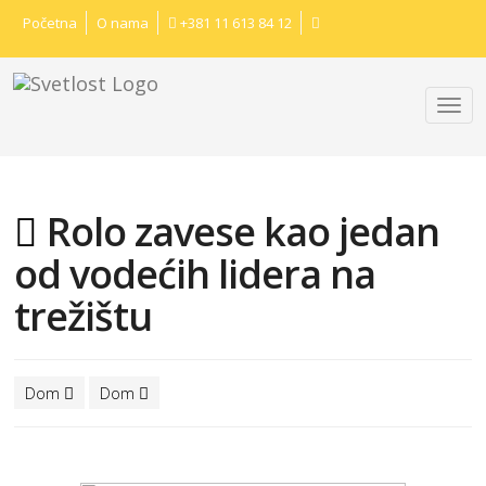
Početna
O nama
+381 11 613 84 12
Rolo zavese kao jedan
od vodećih lidera na
trežištu
Dom
Dom