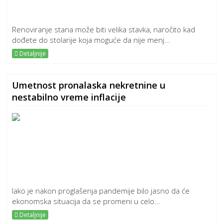
Renoviranje stana može biti velika stavka, naročito kad
dođete do stolarije koja moguće da nije menj...
Detaljnije
Umetnost pronalaska nekretnine u
nestabilno vreme inflacije
Iako je nakon proglašenja pandemije bilo jasno da će
ekonomska situacija da se promeni u celo...
Detaljnije