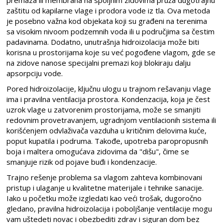
premaza ili membrana na spoljnim zidovima pruža dugotrajnu
zaštitu od kapilarne vlage i prodora vode iz tla. Ova metoda
je posebno važna kod objekata koji su građeni na terenima
sa visokim nivoom podzemnih voda ili u područjima sa čestim
padavinama. Dodatno, unutrašnja hidroizolacija može biti
korisna u prostorijama koje su već pogođene vlagom, gde se
na zidove nanose specijalni premazi koji blokiraju dalju
apsorpciju vode.
Pored hidroizolacije, ključnu ulogu u trajnom rešavanju vlage
ima i pravilna ventilacija prostora. Kondenzacija, koja je čest
uzrok vlage u zatvorenim prostorijama, može se smanjiti
redovnim provetravanjem, ugradnjom ventilacionih sistema ili
korišćenjem odvlaživača vazduha u kritičnim delovima kuće,
poput kupatila i podruma. Takođe, upotreba paropropusnih
boja i maltera omogućava zidovima da "dišu", čime se
smanjuje rizik od pojave buđi i kondenzacije.
Trajno rešenje problema sa vlagom zahteva kombinovani
pristup i ulaganje u kvalitetne materijale i tehnike sanacije.
Iako u početku može izgledati kao veći trošak, dugoročno
gledano, pravilna hidroizolacija i poboljšanje ventilacije mogu
vam uštedeti novac i obezbediti zdrav i siguran dom bez