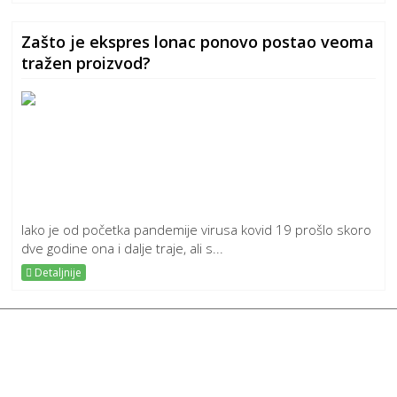
Zašto je ekspres lonac ponovo postao veoma
tražen proizvod?
Iako je od početka pandemije virusa kovid 19 prošlo skoro
dve godine ona i dalje traje, ali s...
Detaljnije