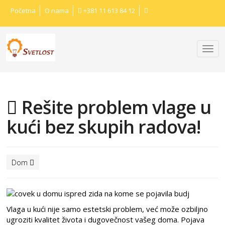
Početna
O nama
+381 11 613 84 12
Rešite problem vlage u
kući bez skupih radova!
Dom
Vlaga u kući nije samo estetski problem, već može ozbiljno
ugroziti kvalitet života i dugovečnost vašeg doma. Pojava