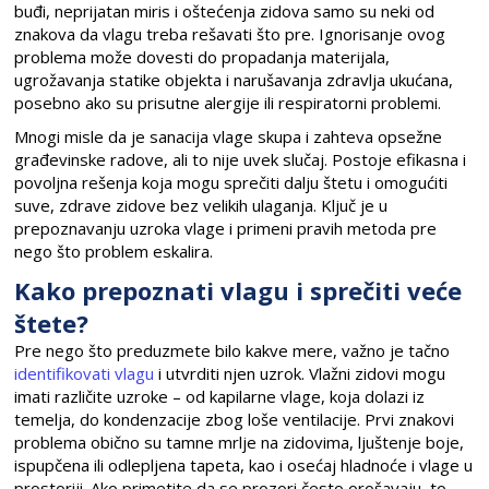
buđi, neprijatan miris i oštećenja zidova samo su neki od
znakova da vlagu treba rešavati što pre. Ignorisanje ovog
problema može dovesti do propadanja materijala,
ugrožavanja statike objekta i narušavanja zdravlja ukućana,
posebno ako su prisutne alergije ili respiratorni problemi.
Mnogi misle da je sanacija vlage skupa i zahteva opsežne
građevinske radove, ali to nije uvek slučaj. Postoje efikasna i
povoljna rešenja koja mogu sprečiti dalju štetu i omogućiti
suve, zdrave zidove bez velikih ulaganja. Ključ je u
prepoznavanju uzroka vlage i primeni pravih metoda pre
nego što problem eskalira.
Kako prepoznati vlagu i sprečiti veće
štete?
Pre nego što preduzmete bilo kakve mere, važno je tačno
identifikovati vlagu
i utvrditi njen uzrok. Vlažni zidovi mogu
imati različite uzroke – od kapilarne vlage, koja dolazi iz
temelja, do kondenzacije zbog loše ventilacije. Prvi znakovi
problema obično su tamne mrlje na zidovima, ljuštenje boje,
ispupčena ili odlepljena tapeta, kao i osećaj hladnoće i vlage u
prostoriji. Ako primetite da se prozori često orošavaju, to