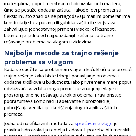
materijalima, poput membrana i hidroizolacionih maltera,
čime se postiže dodatna zaštita. Takođe, ovi premazi su
fleksibilni, što znači da se prilagođavaju manjim pomeranjima
konstrukcije bez pucanja ili gubitka zaštitnih svojstava.
Zahvaljujući jednostavnoj primeni i visokoj efikasnosti,
bitumen je jedno od najpouzdanijih rešenja za trajno
rešavanje problema sa vlagom u zidovima.
Najbolje metode za trajno rešenje
problema sa vlagom
Kada se suočite sa problemom vlage u kući, ključno je pronaći
trajno rešenje kako biste izbegli ponavljanje problema i
dodatne troškove u budućnosti. Iako privremene mere poput
odvlaživača vazduha mogu pomoći u smanjenju vlage u
prostoriji, one ne rešavaju uzrok problema. Pravi pristup
podrazumeva kombinaciju adekvatne hidroizolacije,
poboljšanja ventilacije i korišćenja dugotrajnih zaštitnih
premaza.
Jedna od najefikasnijih metoda za
sprečavanje vlage
je
pravilna hidroizolacija temelja i zidova. Upotreba bitumenskih