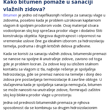
Kako bitumen pomaže u sanaciji
vlažnih zidova?
Bitumen
je jedno od najefikasnijih rešenja za sanaciju vlage u
zidovima, posebno kada je problem uzrokovan kapilarnom
vlagom ili spoljnim prodorom vode. Ovaj materijal stvara
vodootporan sloj koji sprečava prodor vlage i dodatno štiti
konstrukciju objekta. Njegova dugotrajnost i otpornost na
vremenske uslove čine ga idealnim izborom za hidroizolaciju
temelja, podruma i drugih kritičnih delova građevine.
Kada se koristi za sanaciju vlažnih zidova, bitumenski premazi
se nanose na spoljne ili unutrašnje zidove, zavisno od toga
gde je problem lociran. Za zidove koji su izloženi stalnom
kontaktu sa vlagom iz tla, najbolje rešenje je spoljašnja
hidroizolacija, gde se premaz nanosi na temelje i donji deo
zidova pre postavljanja termoizolacije ili završne obloge. U
slučajevima kada je spoljašnja sanacija nemoguća, bitumen
se može nanositi na unutrašnje zidove, formirajući zaštitni
sloj koji blokira prodor vlage u prostoriju.
Jedna od prednosti bitumenskih premaza je njihova
sposobnost da se kombinuju sa drugim hidroizolacionim