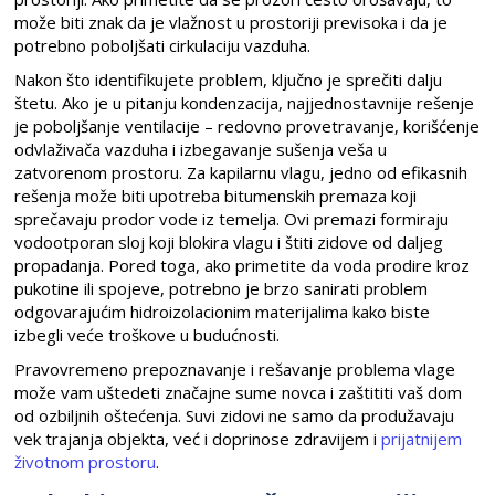
može biti znak da je vlažnost u prostoriji previsoka i da je
potrebno poboljšati cirkulaciju vazduha.
Nakon što identifikujete problem, ključno je sprečiti dalju
štetu. Ako je u pitanju kondenzacija, najjednostavnije rešenje
je poboljšanje ventilacije – redovno provetravanje, korišćenje
odvlaživača vazduha i izbegavanje sušenja veša u
zatvorenom prostoru. Za kapilarnu vlagu, jedno od efikasnih
rešenja može biti upotreba bitumenskih premaza koji
sprečavaju prodor vode iz temelja. Ovi premazi formiraju
vodootporan sloj koji blokira vlagu i štiti zidove od daljeg
propadanja. Pored toga, ako primetite da voda prodire kroz
pukotine ili spojeve, potrebno je brzo sanirati problem
odgovarajućim hidroizolacionim materijalima kako biste
izbegli veće troškove u budućnosti.
Pravovremeno prepoznavanje i rešavanje problema vlage
može vam uštedeti značajne sume novca i zaštititi vaš dom
od ozbiljnih oštećenja. Suvi zidovi ne samo da produžavaju
vek trajanja objekta, već i doprinose zdravijem i
prijatnijem
životnom prostoru
.