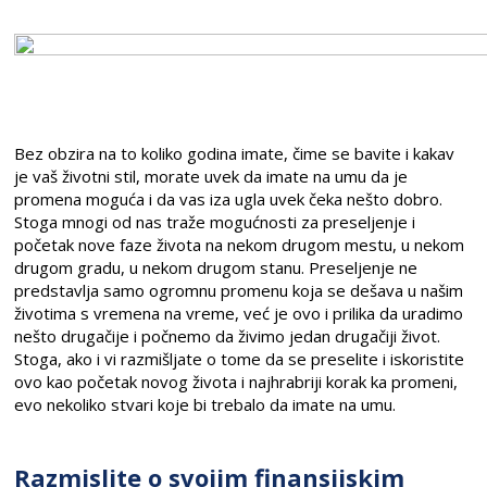
Bez obzira na to koliko godina imate, čime se bavite i kakav
je vaš životni stil, morate uvek da imate na umu da je
promena moguća i da vas iza ugla uvek čeka nešto dobro.
Stoga mnogi od nas traže mogućnosti za preseljenje i
početak nove faze života na nekom drugom mestu, u nekom
drugom gradu, u nekom drugom stanu. Preseljenje ne
predstavlja samo ogromnu promenu koja se dešava u našim
životima s vremena na vreme, već je ovo i prilika da uradimo
nešto drugačije i počnemo da živimo jedan drugačiji život.
Stoga, ako i vi razmišljate o tome da se preselite i iskoristite
ovo kao početak novog života i najhrabriji korak ka promeni,
evo nekoliko stvari koje bi trebalo da imate na umu.
Razmislite o svojim finansijskim