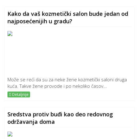
Kako da vaš kozmetički salon bude jedan od
najposećenijih u gradu?
Može se reći da su za neke žene kozmetički saloni druga
kuća. Takve žene provode i po nekoliko časov...
Detaljnije
Sredstva protiv buđi kao deo redovnog
održavanja doma