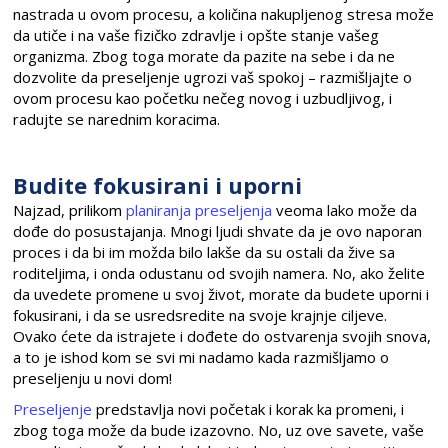
nastrada u ovom procesu, a količina nakupljenog stresa može
da utiče i na vaše fizičko zdravlje i opšte stanje vašeg
organizma. Zbog toga morate da pazite na sebe i da ne
dozvolite da preseljenje ugrozi vaš spokoj – razmišljajte o
ovom procesu kao početku nečeg novog i uzbudljivog, i
radujte se narednim koracima.
Budite fokusirani i uporni
Najzad, prilikom
planiranja preseljenja
veoma lako može da
dođe do posustajanja. Mnogi ljudi shvate da je ovo naporan
proces i da bi im možda bilo lakše da su ostali da žive sa
roditeljima, i onda odustanu od svojih namera. No, ako želite
da uvedete promene u svoj život, morate da budete uporni i
fokusirani, i da se usredsredite na svoje krajnje ciljeve.
Ovako ćete da istrajete i dođete do ostvarenja svojih snova,
a to je ishod kom se svi mi nadamo kada razmišljamo o
preseljenju u novi dom!
Preseljenje
predstavlja novi početak i korak ka promeni, i
zbog toga može da bude izazovno. No, uz ove savete, vaše