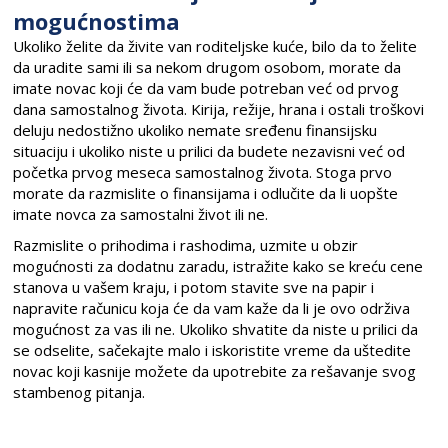
mogućnostima
Ukoliko želite da živite van roditeljske kuće, bilo da to želite
da uradite sami ili sa nekom drugom osobom, morate da
imate novac koji će da vam bude potreban već od prvog
dana samostalnog života. Kirija, režije, hrana i ostali troškovi
deluju nedostižno ukoliko nemate sređenu finansijsku
situaciju i ukoliko niste u prilici da budete nezavisni već od
početka prvog meseca samostalnog života. Stoga prvo
morate da razmislite o finansijama i odlučite da li uopšte
imate novca za samostalni život ili ne.
Razmislite o prihodima i rashodima, uzmite u obzir
mogućnosti za dodatnu zaradu, istražite kako se kreću cene
stanova u vašem kraju, i potom stavite sve na papir i
napravite računicu koja će da vam kaže da li je ovo održiva
mogućnost za vas ili ne. Ukoliko shvatite da niste u prilici da
se odselite, sačekajte malo i iskoristite vreme da uštedite
novac koji kasnije možete da upotrebite za rešavanje svog
stambenog pitanja.