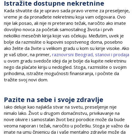
Istražite dostupne nekretnine
Kada shvatite da je upravo sada pravo vreme za preseljenje,
vreme je da pronađete nekretninu koja vam odgovara. Ovo
nije lak posao, ali nije ni preterano težak, naročito ako imate
dovoljno novca za početak samostalnog života i prvih
nekoliko mesečnih kirija koje vas očekuju. Međutim, uvek je
bolje da razmislite o kupovini sopstvenog doma, posebno
ako želite da živite u velikom gradu u kom su kirije visoke. Ako
je vaš izbor, na primer,
raznovrsni Beograd, stanovi i prodaja
u ovom gradu svedoče ideji da je bolje da kupite nekretninu
nego da plaćate kiriju u nedogled. Stoga, razmislite o svojim
prihodima, istražite mogućnosti finansiranja, i počnite da
tražite svoj novi dom.
Pazite na sebe i svoje zdravlje
Iako deluje kao najlakša stvar na svetu, preseljenje nije
nimalo lako. Život u drugom domaćinstvu, privikavanje na
nove okvire i samostalan život bez porodice može da bude
veoma naporan i težak, naročito u početku. Stoga je važno da
imate na umu činjenicu da i vaše mentalno zdravlje može da