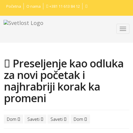
Početna
O nama
+381 11 613 84 12
Preseljenje kao odluka
za novi početak i
najhrabriji korak ka
promeni
Dom
Saveti
Saveti
Dom