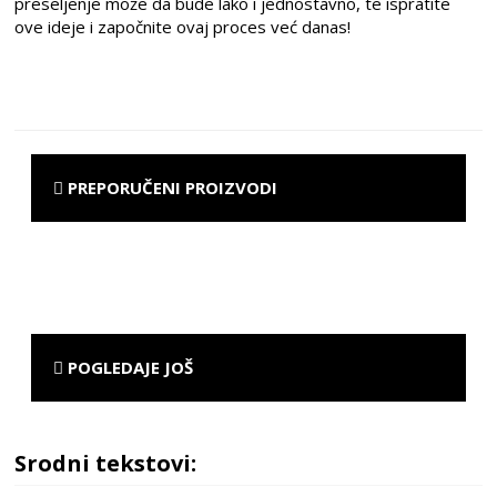
preseljenje može da bude lako i jednostavno, te ispratite
ove ideje i započnite ovaj proces već danas!
PREPORUČENI PROIZVODI
POGLEDAJE JOŠ
Srodni tekstovi: