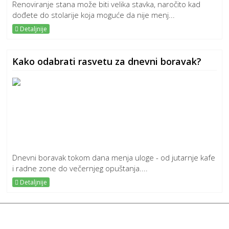
Renoviranje stana može biti velika stavka, naročito kad
dođete do stolarije koja moguće da nije menj...
Detaljnije
Kako odabrati rasvetu za dnevni boravak?
Dnevni boravak tokom dana menja uloge - od jutarnje kafe
i radne zone do večernjeg opuštanja....
Detaljnije