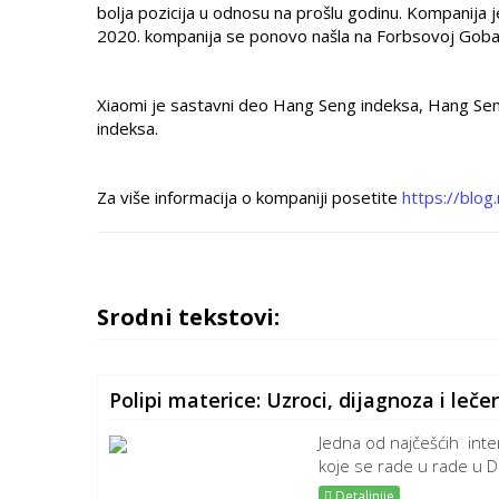
bolja pozicija u odnosu na prošlu godinu. Kompanija 
2020. kompanija se ponovo našla na Forbsovoj Gobal 2
Xiaomi je sastavni deo Hang Seng indeksa, Hang Se
indeksa.
Za više informacija o kompaniji posetite
https://blog
Srodni tekstovi:
Polipi materice: Uzroci, dijagnoza i leče
Jedna od najčešćih inter
koje se rade u rade u D
Detaljnije