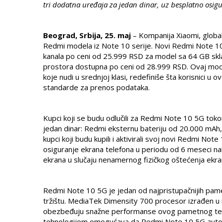
tri dodatna uređaja za jedan dinar, uz besplatno osigu
Beograd, Srbija, 25. maj
– Kompanija Xiaomi, globaln
Redmi modela iz Note 10 serije. Novi Redmi Note 10
kanala po ceni od 25.999 RSD za model sa 64 GB skla
prostora dostupna po ceni od 28.999 RSD. Ovaj model
koje nudi u srednjoj klasi, redefiniše šta korisnici u o
standarde za prenos podataka.
Kupci koji se budu odlučili za Redmi Note 10 5G tok
jedan dinar: Redmi eksternu bateriju od 20.000 mAh, 
kupci koji budu kupili i aktivirali svoj novi Redmi N
osiguranje ekrana telefona u periodu od 6 meseci na
ekrana u slučaju nenamernog fizičkog oštećenja ekra
Redmi Note 10 5G je jedan od najpristupačnijih pam
tržištu. MediaTek Dimensity 700 procesor izrađen u 
obezbeđuju snažne performanse ovog pametnog telefo
tehnologijom omogućava da Redmi Note 10 5G automa