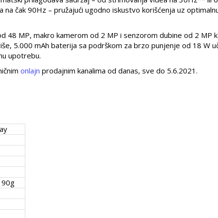
ja na čak 90Hz – pružajući ugodno iskustvo korišćenja uz optimaln
d 48 MP, makro kamerom od 2 MP i senzorom dubine od 2 MP k
aviše, 5.000 mAh baterija sa podrškom za brzo punjenje od 18 W uč
nu upotrebu.
ničnim
onlajn
prodajnim kanalima od danas, sve do 5.6.2021.
lay
190g