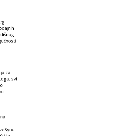
jeg
odajnih
adišnog
gućnosti
e
ja za
toga, svi
no
nu
 na
iveSync
60 Hz