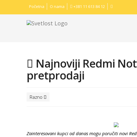
Početna
O nama
+381 11 613 84 12
Najnoviji Redmi Not
pretprodaji
Razno
Zainteresovani kupci od danas mogu poručiti novi Red