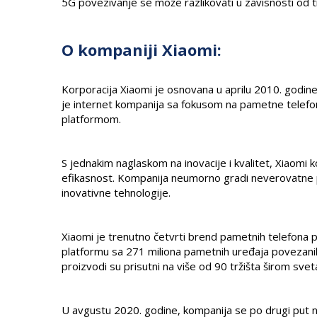
5G povezivanje se može razlikovati u zavisnosti od tr
O kompaniji Xiaomi:
Korporacija Xiaomi je osnovana u aprilu 2010. godine
je internet kompanija sa fokusom na pametne telefo
platformom.
S jednakim naglaskom na inovacije i kvalitet, Xiaomi k
efikasnost. Kompanija neumorno gradi neverovatne pr
inovativne tehnologije.
Xiaomi je trenutno četvrti brend pametnih telefona p
platformu sa 271 miliona pametnih uređaja povezanih
proizvodi su prisutni na više od 90 tržišta širom svet
U avgustu 2020. godine, kompanija se po drugi put na