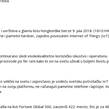
žišta.
 i uvrštena u glavnu listu hongkonške berze 9. jula 2018. (1810.HK
ne i pametni hardver, zajedno povezanim Internet of Things (IoT
ontinuirano sledi visokokvalitetno korisničko iskustvo i operativnu
oizvode po fer ceni kako bi svi na svetu uživali u boljem životu
o veličini na svetu i uspostavio je vodeću svetsku potrošačku IoT
 na svoju platformu, ne računajući pametne telefone i laptope. X
a.
šla na listi Fortune Global 500, zauzevši 422. mesto, što je za 