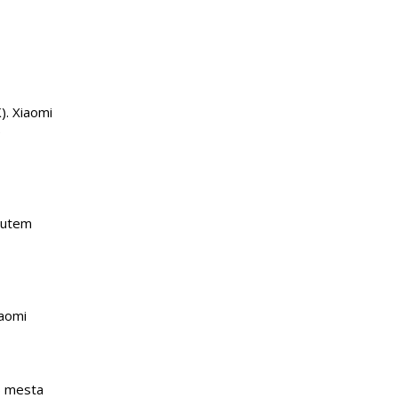
). Xiaomi
)
 putem
iaomi
46 mesta