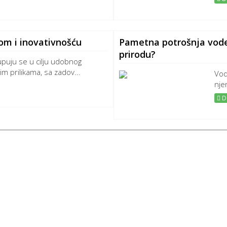
om i inovativnošću
Pametna potrošnja vode.
prirodu?
upuju se u cilju udobnog
m prilikama, sa zadov...
Vod
nje
De