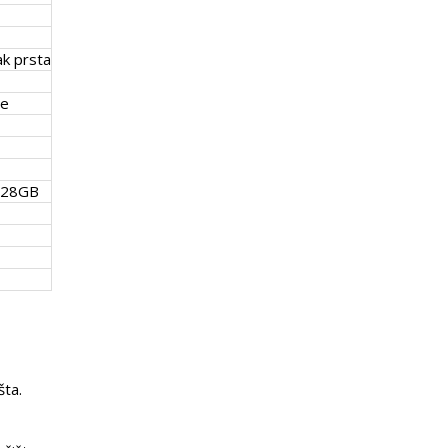
ak prsta
je
128GB
šta.