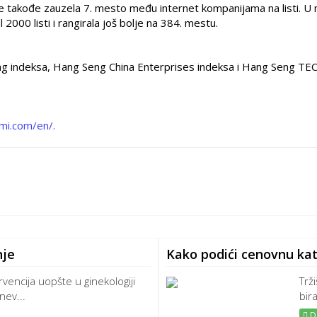
je takođe zauzela 7. mesto među internet kompanijama na listi. U
000 listi i rangirala još bolje na 384. mestu.
ng indeksa, Hang Seng China Enterprises indeksa i Hang Seng TE
.mi.com/en/.
nje
Kako podići cenovnu kat
vencija uopšte u ginekologiji
Trž
nev...
bira
De