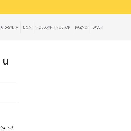
JA RASVETA
DOM
POSLOVNI PROSTOR
RAZNO
SAVETI
 u
edan od