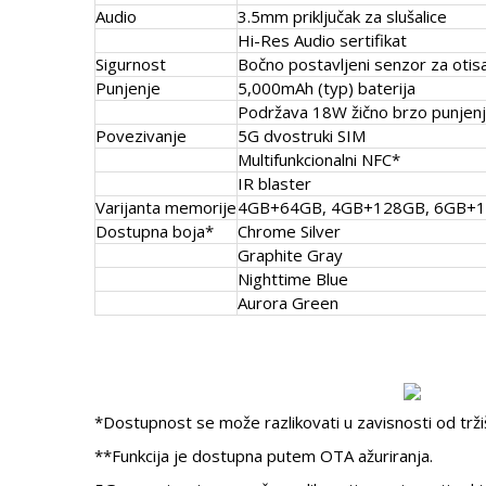
Audio
3.5mm priključak za slušalice
Hi-Res Audio sertifikat
Sigurnost
Bočno postavljeni senzor za otis
Punjenje
5,000mAh (typ) baterija
Podržava 18W žično brzo punjen
Povezivanje
5G dvostruki SIM
Multifunkcionalni NFC*
IR blaster
Varijanta memorije
4GB+64GB, 4GB+128GB, 6GB+
Dostupna boja*
Chrome Silver
Graphite Gray
Nighttime Blue
Aurora Green
*Dostupnost se može razlikovati u zavisnosti od trži
**Funkcija je dostupna putem OTA ažuriranja.