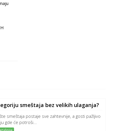
 maju
CH
egoriju smeštaja bez velikih ulaganja?
ište smeštaja postaje sve zahtevnije, a gosti pažljivo
ju gde će potroši...
taljnije