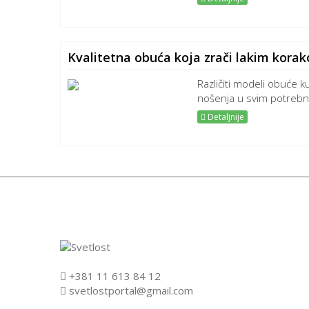
Kvalitetna obuća koja zrači lakim korak
Različiti modeli obuće k
nošenja u svim potrebni
Detaljnije
+381 11 613 84 12
svetlostportal@gmail.com