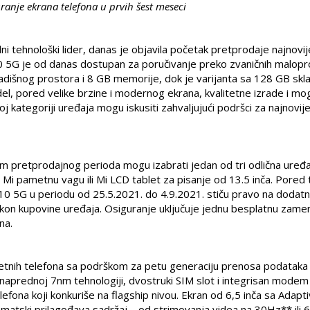
ranje ekrana telefona u prvih šest meseci
i tehnološki lider, danas je objavila početak pretprodaje najnovi
 5G je od danas dostupan za poručivanje preko zvaničnih malopr
dišnog prostora i 8 GB memorije, dok je varijanta sa 128 GB skl
, pored velike brzine i modernog ekrana, kvalitetne izrade i mo
voj kategoriji uređaja mogu iskusiti zahvaljujući podršci za najnovij
om pretprodajnog perioda mogu izabrati jedan od tri odlična uređa
Mi pametnu vagu ili Mi LCD tablet za pisanje od 13.5 inča. Pored 
ote 10 5G u periodu od 25.5.2021. do 4.9.2021. stiču pravo na dodat
kon kupovine uređaja. Osiguranje uključuje jednu besplatnu zame
na.
etnih telefona sa podrškom za petu generaciju prenosa podataka
naprednoj 7nm tehnologiji, dvostruki SIM slot i integrisan modem
na koji konkuriše na flagship nivou. Ekran od 6,5 inča sa Adapt
tski prilagođava sadržaj – od strimovanja videa na 30Hz** ili 