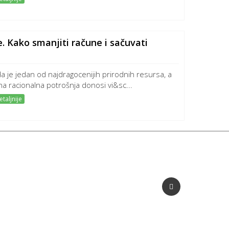
 Kako smanjiti račune i sačuvati
a je jedan od najdragocenijih prirodnih resursa, a
na racionalna potrošnja donosi vi&sc...
taljnije