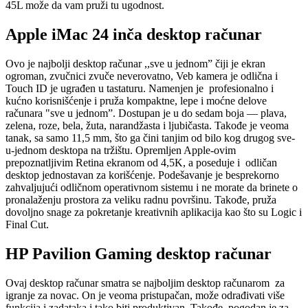
45L može da vam pruži tu ugodnost.
Apple iMac 24 inča
desktop računar
Ovo je najbolji desktop računar ,,sve u jednom” čiji je ekran
ogroman, zvučnici zvuče neverovatno, Veb kamera je odlična i
Touch ID je ugrađen u tastaturu. Namenjen je profesionalno i
kućno korisnišćenje i pruža kompaktne, lepe i moćne delove
računara "sve u jednom”. Dostupan je u do sedam boja — plava,
zelena, roze, bela, žuta, narandžasta i ljubičasta. Takođe je veoma
tanak, sa samo 11,5 mm, što ga čini tanjim od bilo kog drugog sve-
u-jednom desktopa na tržištu. Opremljen Apple-ovim
prepoznatljivim Retina ekranom od 4,5K, a poseduje i odličan
desktop jednostavan za korišćenje. Podešavanje je besprekorno
zahvaljujući odličnom operativnom sistemu i ne morate da brinete o
pronalaženju prostora za veliku radnu površinu. Takođe, pruža
dovoljno snage za pokretanje kreativnih aplikacija kao što su Logic i
Final Cut.
HP Pavilion Gaming desktop računar
Ovaj desktop računar smatra se najboljim desktop računarom za
igranje za novac. On je veoma pristupačan, može odrađivati više
funkcija i zadataka i tako biti produktivan. Takođe, pogodan je za