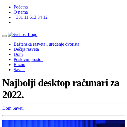
Početna
O nama
+381 11 613 84 12
Baštenska rasveta i uređenje dvorišta
Dečija rasveta
Dom
Poslovni prostor
Razno
Saveti
Najbolji desktop računari za
2022.
Dom
Saveti