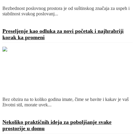
Bezbednost poslovnog prostora je od suštinskog značaja za uspeh i
stabilnost svakog poslovanj...
Detaljnije
Preseljenje kao odluka za novi početak i najhrabriji
korak ka promeni
Bez obzira na to koliko godina imate, čime se bavite i kakav je vaš
životni stil, morate uvek...
Detaljnije
Nekoliko praktičnih ideja za poboljšanje svake
prostorije u domu