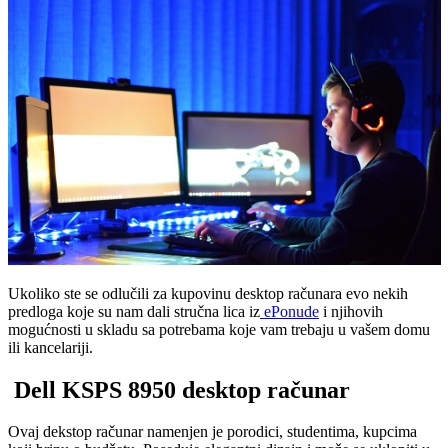
Ukoliko ste se odlučili za kupovinu desktop računara evo nekih
predloga koje su nam dali stručna lica iz
ePonude
i njihovih
mogućnosti u skladu sa potrebama koje vam trebaju u vašem domu
ili kancelariji.
Dell KSPS 8950 desktop računar
Ovaj dekstop računar namenjen je porodici, studentima, kupcima