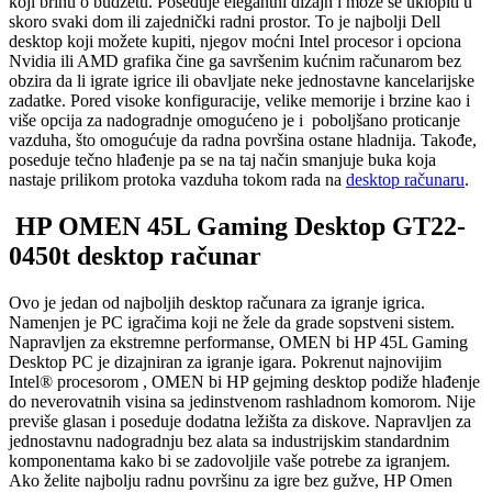
koji brinu o budžetu. Poseduje elegantni dizajn i može se uklopiti u
skoro svaki dom ili zajednički radni prostor. To je najbolji Dell
desktop koji možete kupiti, njegov moćni Intel procesor i opciona
Nvidia ili AMD grafika čine ga savršenim kućnim računarom bez
obzira da li igrate igrice ili obavljate neke jednostavne kancelarijske
zadatke. Pored visoke konfiguracije, velike memorije i brzine kao i
više opcija za nadogradnje omogućeno je i poboljšano proticanje
vazduha, što omogućuje da radna površina ostane hladnija. Takođe,
poseduje tečno hlađenje pa se na taj način smanjuje buka koja
nastaje prilikom protoka vazduha tokom rada na
desktop računaru
.
HP OMEN 45L Gaming Desktop GT22-
0450t desktop računar
Ovo je jedan od najboljih desktop računara za igranje igrica.
Namenjen je PC igračima koji ne žele da grade sopstveni sistem.
Napravljen za ekstremne performanse, OMEN bi HP 45L Gaming
Desktop PC je dizajniran za igranje igara. Pokrenut najnovijim
Intel® procesorom , OMEN bi HP gejming desktop podiže hlađenje
do neverovatnih visina sa jedinstvenom rashladnom komorom. Nije
previše glasan i poseduje dodatna ležišta za diskove. Napravljen za
jednostavnu nadogradnju bez alata sa industrijskim standardnim
komponentama kako bi se zadovoljile vaše potrebe za igranjem.
Ako želite najbolju radnu površinu za igre bez gužve, HP Omen