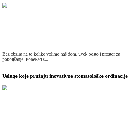
Bez obzira na to koliko volimo naš dom, uvek postoji prostor za
poboljšanje. Ponekad s...
Detaljnije
Usluge koje pružaju inovativne stomatološke ordinacije