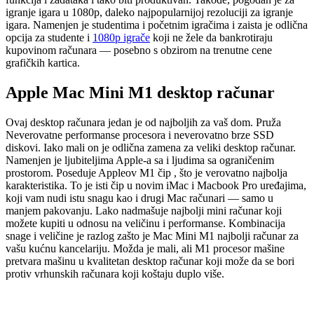
igranje igara u 1080p, daleko najpopularnijoj rezoluciji za igranje
igara. Namenjen je studentima i početnim igračima i zaista je odlična
opcija za studente i
1080p igrače
koji ne žele da bankrotiraju
kupovinom računara — posebno s obzirom na trenutne cene
grafičkih kartica.
Apple Mac Mini M1 desktop računar
Ovaj desktop računara jedan je od najboljih za vaš dom. Pruža
Neverovatne performanse procesora i neverovatno brze SSD
diskovi. Iako mali on je odlična zamena za veliki desktop računar.
Namenjen je ljubiteljima Apple-a sa i ljudima sa ograničenim
prostorom. Poseduje Appleov M1 čip , što je verovatno najbolja
karakteristika. To je isti čip u novim iMac i Macbook Pro uređajima,
koji vam nudi istu snagu kao i drugi Mac računari — samo u
manjem pakovanju. Lako nadmašuje najbolji mini računar koji
možete kupiti u odnosu na veličinu i performanse. Kombinacija
snage i veličine je razlog zašto je Mac Mini M1 najbolji računar za
vašu kućnu kancelariju. Možda je mali, ali M1 procesor mašine
pretvara mašinu u kvalitetan desktop računar koji može da se bori
protiv vrhunskih računara koji koštaju duplo više.