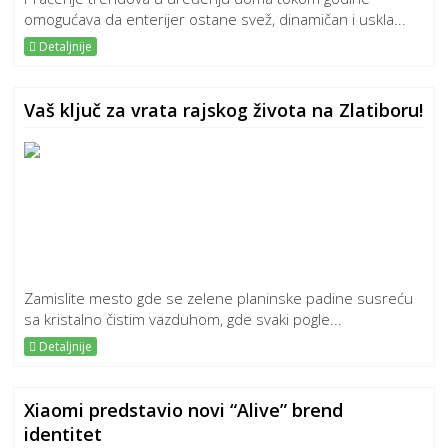
omogućava da enterijer ostane svež, dinamičan i uskla...
Detaljnije
Vaš ključ za vrata rajskog života na Zlatiboru!
Zamislite mesto gde se zelene planinske padine susreću
sa kristalno čistim vazduhom, gde svaki pogle...
Detaljnije
Xiaomi predstavio novi “Alive” brend
identitet