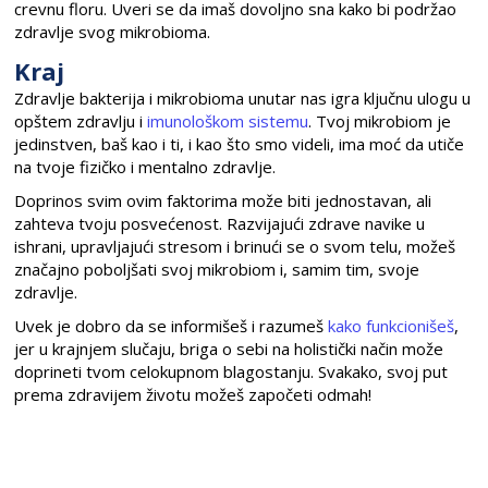
crevnu floru. Uveri se da imaš dovoljno sna kako bi podržao
zdravlje svog mikrobioma.
Kraj
Zdravlje bakterija i mikrobioma unutar nas igra ključnu ulogu u
opštem zdravlju i
imunološkom sistemu
. Tvoj mikrobiom je
jedinstven, baš kao i ti, i kao što smo videli, ima moć da utiče
na tvoje fizičko i mentalno zdravlje.
Doprinos svim ovim faktorima može biti jednostavan, ali
zahteva tvoju posvećenost. Razvijajući zdrave navike u
ishrani, upravljajući stresom i brinući se o svom telu, možeš
značajno poboljšati svoj mikrobiom i, samim tim, svoje
zdravlje.
Uvek je dobro da se informišeš i razumeš
kako funkcionišeš
,
jer u krajnjem slučaju, briga o sebi na holistički način može
doprineti tvom celokupnom blagostanju. Svakako, svoj put
prema zdravijem životu možeš započeti odmah!