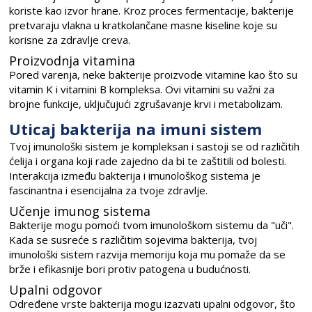
koriste kao izvor hrane. Kroz proces fermentacije, bakterije
pretvaraju vlakna u kratkolančane masne kiseline koje su
korisne za zdravlje creva.
Proizvodnja vitamina
Pored varenja, neke bakterije proizvode vitamine kao što su
vitamin K i vitamini B kompleksa. Ovi vitamini su važni za
brojne funkcije, uključujući zgrušavanje krvi i metabolizam.
Uticaj bakterija na imuni sistem
Tvoj imunološki sistem je kompleksan i sastoji se od različitih
ćelija i organa koji rade zajedno da bi te zaštitili od bolesti.
Interakcija između bakterija i imunološkog sistema je
fascinantna i esencijalna za tvoje zdravlje.
Učenje imunog sistema
Bakterije mogu pomoći tvom imunološkom sistemu da "uči".
Kada se susreće s različitim sojevima bakterija, tvoj
imunološki sistem razvija memoriju koja mu pomaže da se
brže i efikasnije bori protiv patogena u budućnosti.
Upalni odgovor
Određene vrste bakterija mogu izazvati upalni odgovor, što