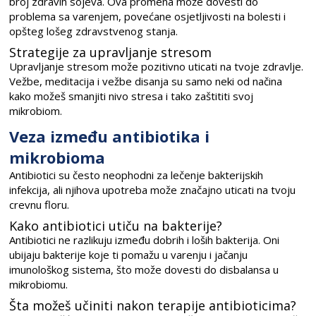
broj zdravih sojeva. Ova promena može dovesti do
problema sa varenjem, povećane osjetljivosti na bolesti i
opšteg lošeg zdravstvenog stanja.
Strategije za upravljanje stresom
Upravljanje stresom može pozitivno uticati na tvoje zdravlje.
Vežbe, meditacija i vežbe disanja su samo neki od načina
kako možeš smanjiti nivo stresa i tako zaštititi svoj
mikrobiom.
Veza između antibiotika i
mikrobioma
Antibiotici su često neophodni za lečenje bakterijskih
infekcija, ali njihova upotreba može značajno uticati na tvoju
crevnu floru.
Kako antibiotici utiču na bakterije?
Antibiotici ne razlikuju između dobrih i loših bakterija. Oni
ubijaju bakterije koje ti pomažu u varenju i jačanju
imunološkog sistema, što može dovesti do disbalansa u
mikrobiomu.
Šta možeš učiniti nakon terapije antibioticima?