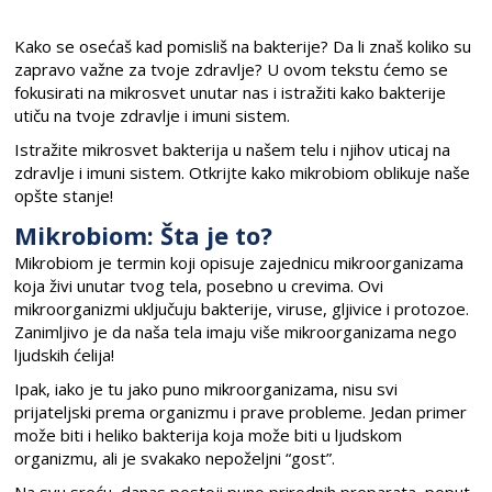
Kako se osećaš kad pomisliš na bakterije? Da li znaš koliko su
zapravo važne za tvoje zdravlje? U ovom tekstu ćemo se
fokusirati na mikrosvet unutar nas i istražiti kako bakterije
utiču na tvoje zdravlje i imuni sistem.
Istražite mikrosvet bakterija u našem telu i njihov uticaj na
zdravlje i imuni sistem. Otkrijte kako mikrobiom oblikuje naše
opšte stanje!
Mikrobiom: Šta je to?
Mikrobiom je termin koji opisuje zajednicu mikroorganizama
koja živi unutar tvog tela, posebno u crevima. Ovi
mikroorganizmi uključuju bakterije, viruse, gljivice i protozoe.
Zanimljivo je da naša tela imaju više mikroorganizama nego
ljudskih ćelija!
Ipak, iako je tu jako puno mikroorganizama, nisu svi
prijateljski prema organizmu i prave probleme. Jedan primer
može biti i heliko bakterija koja može biti u ljudskom
organizmu, ali je svakako nepoželjni “gost”.