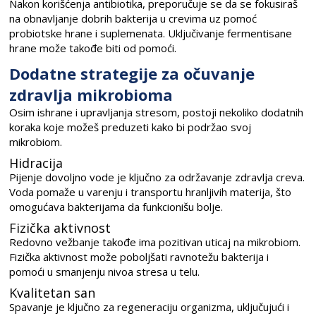
Nakon korišćenja antibiotika, preporučuje se da se fokusiraš
na obnavljanje dobrih bakterija u crevima uz pomoć
probiotske hrane i suplemenata. Uključivanje fermentisane
hrane može takođe biti od pomoći.
Dodatne strategije za očuvanje
zdravlja mikrobioma
Osim ishrane i upravljanja stresom, postoji nekoliko dodatnih
koraka koje možeš preduzeti kako bi podržao svoj
mikrobiom.
Hidracija
Pijenje dovoljno vode je ključno za održavanje zdravlja creva.
Voda pomaže u varenju i transportu hranljivih materija, što
omogućava bakterijama da funkcionišu bolje.
Fizička aktivnost
Redovno vežbanje takođe ima pozitivan uticaj na mikrobiom.
Fizička aktivnost može poboljšati ravnotežu bakterija i
pomoći u smanjenju nivoa stresa u telu.
Kvalitetan san
Spavanje je ključno za regeneraciju organizma, uključujući i