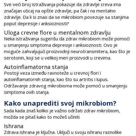
Sve veći broj istraživanja pokazuje da zdravlje creva ima
značajan uticaj na opšte zdravlje, pa čak i na mentalno
zdravlje. Da li si znao da se mikrobiom povezuje sa stanjima
poput depresije i anksioznosti?
Uloga crevne flore u mentalnom zdravlju
Neka istraživanja sugerišu da zdrav mikrobiom može pomoći
u smanjenju simptoma depresije i anksioznosti. Ovo je
moguće zahvaljujući proizvodnji neurotransmitera, kao što je
serotonin, koji se u velikoj meri proizvodi u crevima.
Autoinflamatorna stanja
Postoji veza između ravnoteže u crevnoj flori i
autoinflamatornih stanja, kao što su artritis i lupus.
Održavanje zdravog mikrobioma može pomoći u smanjenju
simptoma ovih stanja.
Kako unaprediti svoj mikrobiom?
Sada kada znaš koliko je važno održati zdrav mikrobiom,
možda se pitaš kako to možeš učiniti.
Ishrana
Zdrava ishrana je ključna. Uključi u svoju ishranu raznolike