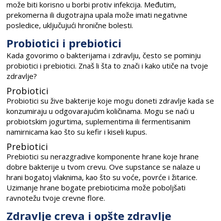
može biti korisno u borbi protiv infekcija. Međutim,
prekomerna ili dugotrajna upala može imati negativne
posledice, uključujući hronične bolesti.
Probiotici i prebiotici
Kada govorimo o bakterijama i zdravlju, često se pominju
probiotici i prebiotici. Znaš li šta to znači i kako utiče na tvoje
zdravlje?
Probiotici
Probiotici su žive bakterije koje mogu doneti zdravlje kada se
konzumiraju u odgovarajućim količinama. Mogu se naći u
probiotskim jogurtima, suplementima ili fermentisanim
namirnicama kao što su kefir i kiseli kupus.
Prebiotici
Prebiotici su nerazgradive komponente hrane koje hrane
dobre bakterije u tvom crevu. Ove supstance se nalaze u
hrani bogatoj vlaknima, kao što su voće, povrće i žitarice.
Uzimanje hrane bogate prebioticima može poboljšati
ravnotežu tvoje crevne flore.
Zdravlje creva i opšte zdravlje