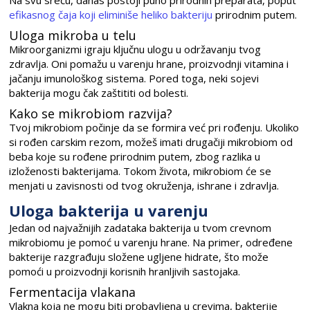
Na svu sreću, danas postoji puno prirodnih preparata, poput
efikasnog čaja koji eliminiše heliko bakteriju
prirodnim putem.
Uloga mikroba u telu
Mikroorganizmi igraju ključnu ulogu u održavanju tvog
zdravlja. Oni pomažu u varenju hrane, proizvodnji vitamina i
jačanju imunološkog sistema. Pored toga, neki sojevi
bakterija mogu čak zaštititi od bolesti.
Kako se mikrobiom razvija?
Tvoj mikrobiom počinje da se formira već pri rođenju. Ukoliko
si rođen carskim rezom, možeš imati drugačiji mikrobiom od
beba koje su rođene prirodnim putem, zbog razlika u
izloženosti bakterijama. Tokom života, mikrobiom će se
menjati u zavisnosti od tvog okruženja, ishrane i zdravlja.
Uloga bakterija u varenju
Jedan od najvažnijih zadataka bakterija u tvom crevnom
mikrobiomu je pomoć u varenju hrane. Na primer, određene
bakterije razgrađuju složene ugljene hidrate, što može
pomoći u proizvodnji korisnih hranljivih sastojaka.
Fermentacija vlakana
Vlakna koja ne mogu biti probavljena u crevima, bakterije