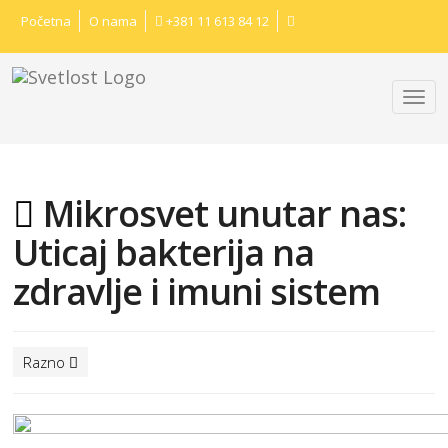
Početna
O nama
+381 11 613 84 12
Mikrosvet unutar nas:
Uticaj bakterija na
zdravlje i imuni sistem
Razno