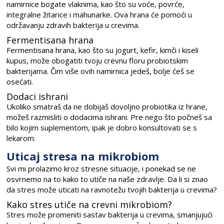
namirnice bogate vlaknima, kao što su voće, povrće,
integralne žitarice i mahunarke. Ova hrana će pomoći u
održavanju zdravih bakterija u crevima.
Fermentisana hrana
Fermentisana hrana, kao što su jogurt, kefir, kimči i kiseli
kupus, može obogatiti tvoju crevnu floru probiotskim
bakterijama. Čim više ovih namirnica jedeš, bolje ćeš se
osećati.
Dodaci ishrani
Ukoliko smatraš da ne dobijaš dovoljno probiotika iz hrane,
možeš razmisliti o dodacima ishrani. Pre nego što počneš sa
bilo kojim suplementom, ipak je dobro konsultovati se s
lekarom.
Uticaj stresa na mikrobiom
Svi mi prolazimo kroz stresne situacije, i ponekad se ne
osvrnemo na to kako to utiče na naše zdravlje. Da li si znao
da stres može uticati na ravnotežu tvojih bakterija u crevima?
Kako stres utiče na crevni mikrobiom?
Stres može promeniti sastav bakterija u crevima, smanjujući