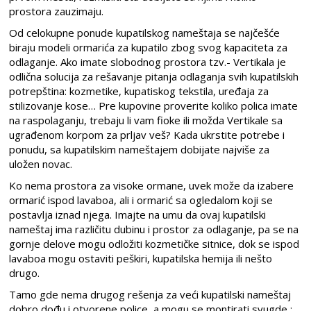
prostora zauzimaju.
Od celokupne ponude kupatilskog nameštaja se najčešće
biraju modeli ormarića za kupatilo zbog svog kapaciteta za
odlaganje. Ako imate slobodnog prostora tzv.- Vertikala je
odlična solucija za rešavanje pitanja odlaganja svih kupatilskih
potrepština: kozmetike, kupatiskog tekstila, uređaja za
stilizovanje kose… Pre kupovine proverite koliko polica imate
na raspolaganju, trebaju li vam fioke ili možda Vertikale sa
ugrađenom korpom za prljav veš? Kada ukrstite potrebe i
ponudu, sa kupatilskim nameštajem dobijate najviše za
uložen novac.
Ko nema prostora za visoke ormane, uvek može da izabere
ormarić ispod lavaboa, ali i ormarić sa ogledalom koji se
postavlja iznad njega. Imajte na umu da ovaj kupatilski
nameštaj ima različitu dubinu i prostor za odlaganje, pa se na
gornje delove mogu odložiti kozmetičke sitnice, dok se ispod
lavaboa mogu ostaviti peškiri, kupatilska hemija ili nešto
drugo.
Tamo gde nema drugog rešenja za veći kupatilski nameštaj
dobro dođu i otvorene police, a mogu se montirati svugde :