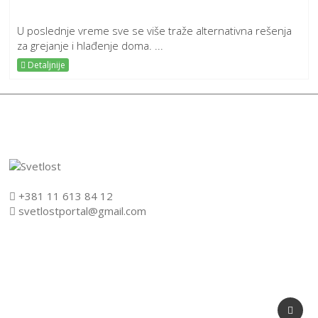
U poslednje vreme sve se više traže alternativna rešenja
za grejanje i hlađenje doma. ...
Detaljnije
+381 11 613 84 12
svetlostportal@gmail.com