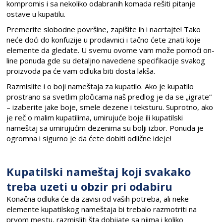
kompromis i sa nekoliko odabranih komada rešiti pitanje
ostave u kupatilu.
Premerite slobodne površine, zapišite ih i nacrtajte! Tako
neće doći do konfuzije u prodavnici i tačno ćete znati koje
elemente da gledate. U svemu ovome vam može pomoći on-
line ponuda gde su detaljno navedene specifikacije svakog
proizvoda pa će vam odluka biti dosta lakša.
Razmislite i o boji nameštaja za kupatilo. Ako je kupatilo
prostrano sa svetlim pločicama naš predlog je da se „igrate“
– izaberite jake boje, smele dezene i teksturu. Suprotno, ako
je reč o malim kupatilima, umirujuće boje ili kupatilski
nameštaj sa umirujućim dezenima su bolji izbor. Ponuda je
ogromna i sigurno je da ćete dobiti odlične ideje!
Kupatilski nameštaj koji svakako
treba uzeti u obzir pri odabiru
Konačna odluka će da zavisi od vaših potreba, ali neke
elemente kupatilskog nameštaja bi trebalo razmotriti na
prvom mestu, razmisliti šta dobijate sa njima i koliko