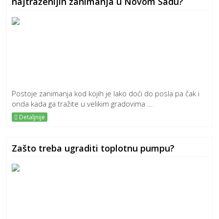
najtraženijih zanimanja u Novom Sadu?
Postoje zanimanja kod kojih je lako doći do posla pa čak i
onda kada ga tražite u velikim gradovima ...
Detaljnije
Zašto treba ugraditi toplotnu pumpu?