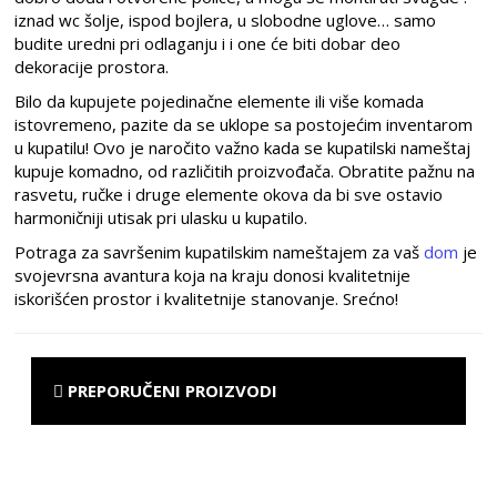
iznad wc šolje, ispod bojlera, u slobodne uglove… samo
budite uredni pri odlaganju i i one će biti dobar deo
dekoracije prostora.
Bilo da kupujete pojedinačne elemente ili više komada
istovremeno, pazite da se uklope sa postojećim inventarom
u kupatilu! Ovo je naročito važno kada se kupatilski nameštaj
kupuje komadno, od različitih proizvođača. Obratite pažnu na
rasvetu, ručke i druge elemente okova da bi sve ostavio
harmoničniji utisak pri ulasku u kupatilo.
Potraga za savršenim kupatilskim nameštajem za vaš
dom
je
svojevrsna avantura koja na kraju donosi kvalitetnije
iskorišćen prostor i kvalitetnije stanovanje. Srećno!
PREPORUČENI PROIZVODI