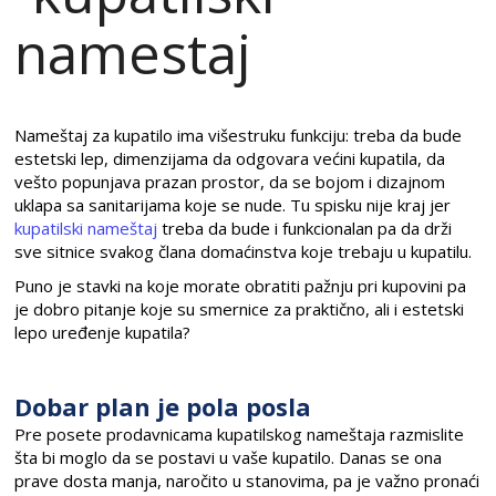
Nameštaj za kupatilo ima višestruku funkciju: treba da bude
estetski lep, dimenzijama da odgovara većini kupatila, da
vešto popunjava prazan prostor, da se bojom i dizajnom
uklapa sa sanitarijama koje se nude. Tu spisku nije kraj jer
kupatilski nameštaj
treba da bude i funkcionalan pa da drži
sve sitnice svakog člana domaćinstva koje trebaju u kupatilu.
Puno je stavki na koje morate obratiti pažnju pri kupovini pa
je dobro pitanje koje su smernice za praktično, ali i estetski
lepo uređenje kupatila?
Dobar plan je pola posla
Pre posete prodavnicama kupatilskog nameštaja razmislite
šta bi moglo da se postavi u vaše kupatilo. Danas se ona
prave dosta manja, naročito u stanovima, pa je važno pronaći