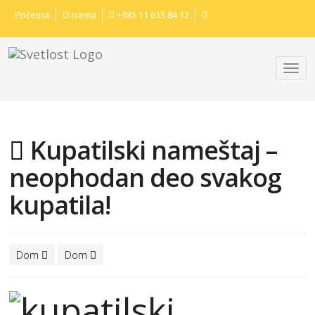
Početna
O nama
+381 11 613 84 12
Kupatilski nameštaj –
neophodan deo svakog
kupatila!
Dom
Dom