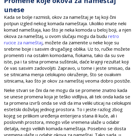
Promene koje okova za nameštaj
unese
Kada se bolje razmisli, okov za nameštaj je taj koji čini
potpun izgled nekog komada nameštaja. Ukoliko imate neki
komad nameštaja, kao što je neka komoda u beloj boji, a njen
okova za nameštaj, u ovom slučaju mogu da budu
retro
rucice za nameštaj
, možete da zamenite u neke koje su
srebrne boje i sasvim drugačijeg oblika. Uz to, ručke možete
promeniti i na ostalim komodama, fiokama, tako da su sve
iste, pa i ta sitna promena suštinski, daće krajnji rezultat koji
će vas sasvim zadovoljiti. Zapravo, u tome i jeste smisao, da
se sitnicama menja celokupno okruženje, što se ovakvim
sitnicama, kao što je okov za nameštaj veoma dobro postiže.
Neke stvari se čini da ne mogu da se promene znatno kada
se unese promena koja je teško vidlljiva, ali tek onda kada se
ta promena izvrši onda se vidi da ima veliki uticaj na celokupni
estetski doživljaj jednog prostora. To i jeste razlog zbog
kojeg se prilikom uređenja enterijera stana ili kuće, ali i
poslovnih prostora, mnogo više vremena ulaže u odabir
detalja, nego velikih komada nameštaja. Posebno se dosta
vremena ulaže u odabir okova za nameštaj. Tako sada, u