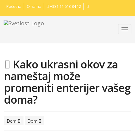
Početna
O nama
+381 11 613 84 12
Kako ukrasni okov za
nameštaj može
promeniti enterijer vašeg
doma?
Dom
Dom