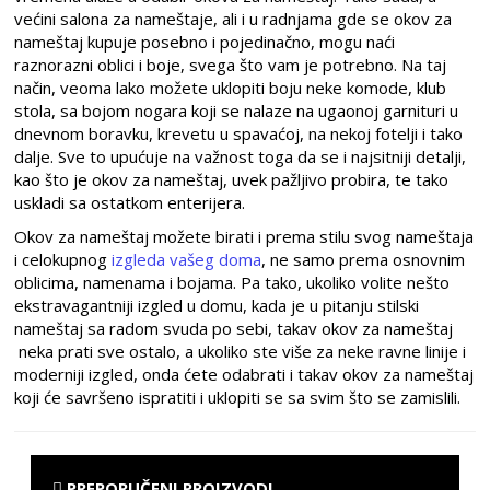
većini salona za nameštaje, ali i u radnjama gde se okov za
nameštaj kupuje posebno i pojedinačno, mogu naći
raznorazni oblici i boje, svega što vam je potrebno. Na taj
način, veoma lako možete uklopiti boju neke komode, klub
stola, sa bojom nogara koji se nalaze na ugaonoj garnituri u
dnevnom boravku, krevetu u spavaćoj, na nekoj fotelji i tako
dalje. Sve to upućuje na važnost toga da se i najsitniji detalji,
kao što je okov za nameštaj, uvek pažljivo probira, te tako
uskladi sa ostatkom enterijera.
Okov za nameštaj možete birati i prema stilu svog nameštaja
i celokupnog
izgleda vašeg doma
, ne samo prema osnovnim
oblicima, namenama i bojama. Pa tako, ukoliko volite nešto
ekstravagantniji izgled u domu, kada je u pitanju stilski
nameštaj sa radom svuda po sebi, takav okov za nameštaj
neka prati sve ostalo, a ukoliko ste više za neke ravne linije i
moderniji izgled, onda ćete odabrati i takav okov za nameštaj
koji će savršeno ispratiti i uklopiti se sa svim što se zamislili.
PREPORUČENI PROIZVODI