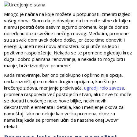
Mnogo je načina na koje možete u potpunosti izmeniti izgled
vašeg doma. Skoro da je dovoljno da izmenite sitne detalje u
njemu i postići ćete sasvim sigurno promenu koja će doneti
određenu dozu svežine i nečega novog. Međutim, promene
su za svaki dom uvek dobro došle, jer ćete time obnoviti i
energiju, uneti neku novu atmosferu koja utiče na lepo i
pozitivno raspoloženje. Nekada se te promene ogledaju kroz
duga i dobro planirana renoviranja, a nekada to mogu biti i
manje, brže izvodljive promene.
Kada renoviranje, bar ono celokupno i opširno nije opcija,
onda razmišljajte o nekim drugim opcijama, kao što je
krečenje zidova, menjanje prekrivača,
ugradji rolo zavesa
,
promena rasporeda već postojećih stvari, ali uz sve to može
se dodati i unošenje neke nove biljke, nekih novih
dekorativnih elemenata i detalja, kao i menjenje okova za
nameštaj. Iako ne deluje kao velika promena, okov za
nameštaj kada se promeni učini da nastane onaj „wow“
efekat.