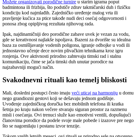
Možete organizovati porodične turnire
u starim igrama poput
badmintona ili frizbija, što podstiče zdrav takmičarski duh i fizičku
kondiciju kod najmlađih. Zajedničko uređenje malog vrta ili
pravljenje kućica za ptice takođe nudi deci osećaj odgovornosti i
ponosa zbog opipljivog rezultata njihovog rada.
Ipak, najdinamičniji deo porodične zabave uvek je vezan za vodu,
gde se kreativnost najlakše ispoljava. Bazeni za dvorište su idealna
baza za osmišljavanje vodenih poligona, igranje odbojke u vodi ili
jednostavno učenje dece novim plivačkim tehnikama kroz igru
ronjenja. Ove aktivnosti prirodno zahtevaju timski rad i stalnu
komunikaciju, čime se jača timski duh unutar porodice na
najzabavniji mogući način.
Svakodnevni rituali kao temelj bliskosti
Mali, dosledni postupci često imaju
veći uticaj na harmoniju
u domu
nego grandiozni gestovi koji se dešavaju jednom godišnje.
Uvođenje zajedničkog doručka bez mobilnih telefona ili kratka
šetnja po kraju nakon večere stvaraju siguran prostor za razmenu
misli i osećanja. Ovi trenuci služe kao emotivni ventili, dopuštajući
članovima porodice da podele svoje male pobede i izazove pre nego
što se nagomilaju i postanu izvor tenzije.
Tokom vrelih letnjih meseci, ovi rituali se prirodno sele na otvoreno,