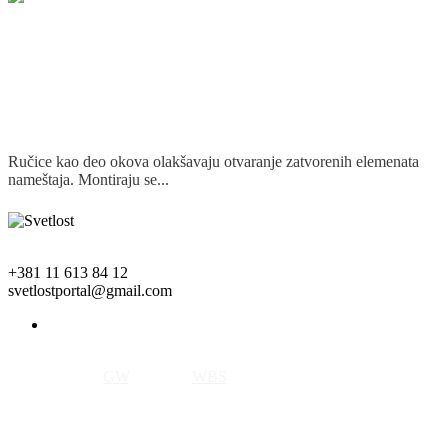
Ručice kao deo okova olakšavaju otvaranje zatvorenih elemenata
nameštaja. Montiraju se...
Detaljnije
+381 11 613 84 12
svetlostportal@gmail.com
Copyright © 2018 Svetlost. All rights reserved.
Izrada sajta by
GW
, SEO by
WBS