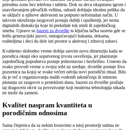
prirodnu zonu bez telefona i tableta. Dok su deca okupirana igrom i
usavršavanjem plivačkih veština, odrasli dobijaju idealnu priliku da
se uključe u njihove aktivnosti na potpuno neformalan način. U
takvom okruženju razgovori postaju dublji i opušteniji, jer nema
digitalnih distrakcija koje bi prekidale tok misli ili zajedničkog
smeha. Upravo su
bazeni za dvorište
ta ključna tačka susreta gde se
brišu generacijski jazovi, omogućavajući bakama, dekama,
roditeljima i deci da dele isti prostor u aktivnoj i zdravoj zabavi.
Kvalitetno slobodno vreme dobija sasvim novu dimenziju kada se
porodica okupi oko sopstvenog izvora osveženja, jer planiranje
zajedničkog popodneva postaje jednostavno i bezbrižno. Umesto da
svako provodi vreme u svojoj sobi uz uređaje, dvorište postaje živa
pozornica na kojoj se svake večeri odvija novi porodični ritual. Bilo
da je reč o organizovanju malih vodenih takmičenja ili mirnom
plutanju uz razgovor o proteklom danu, bazeni za dvorište pružaju
taj dragoceni okvir za povezivanje koji moderna tehnologija nikada
ne može da zameni.
Kvalitet naspram kvantiteta u
porodičnim odnosima
Sama činjenica da sa nekim boravimo u istoj prostoriji satima ne