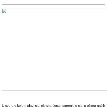
U svetu u kojem plavi sjaj ekrana često zamenjuje sjaj u očima naših