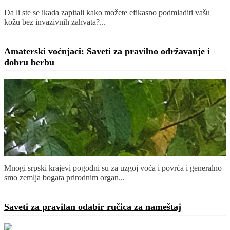
Da li ste se ikada zapitali kako možete efikasno podmladiti vašu
kožu bez invazivnih zahvata?...
Detaljnije
Amaterski voćnjaci: Saveti za pravilno održavanje i
dobru berbu
Mnogi srpski krajevi pogodni su za uzgoj voća i povrća i generalno
smo zemlja bogata prirodnim organ...
Detaljnije
Saveti za pravilan odabir ručica za nameštaj