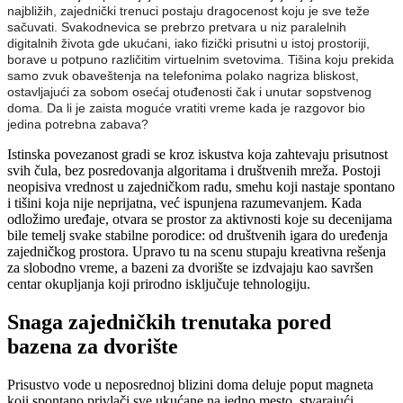
najbližih, zajednički trenuci postaju dragocenost koju je sve teže
sačuvati. Svakodnevica se prebrzo pretvara u niz paralelnih
digitalnih života gde ukućani, iako fizički prisutni u istoj prostoriji,
borave u potpuno različitim virtuelnim svetovima. Tišina koju prekida
samo zvuk obaveštenja na telefonima polako nagriza bliskost,
ostavljajući za sobom osećaj otuđenosti čak i unutar sopstvenog
doma. Da li je zaista moguće vratiti vreme kada je razgovor bio
jedina potrebna zabava?
Istinska povezanost gradi se kroz iskustva koja zahtevaju prisutnost
svih čula, bez posredovanja algoritama i društvenih mreža. Postoji
neopisiva vrednost u zajedničkom radu, smehu koji nastaje spontano
i tišini koja nije neprijatna, već ispunjena razumevanjem. Kada
odložimo uređaje, otvara se prostor za aktivnosti koje su decenijama
bile temelj svake stabilne porodice: od društvenih igara do uređenja
zajedničkog prostora. Upravo tu na scenu stupaju kreativna rešenja
za slobodno vreme, a bazeni za dvorište se izdvajaju kao savršen
centar okupljanja koji prirodno isključuje tehnologiju.
Snaga zajedničkih trenutaka pored
bazena za dvorište
Prisustvo vode u neposrednoj blizini doma deluje poput magneta
koji spontano privlači sve ukućane na jedno mesto, stvarajući