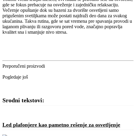
gde se fokus prebacuje na osveženje i zajedničku relaksaciju.
Večernje opuštanje dok su bazeni za dvorište osvetljeni samo
prigušenim svetiljkama može postati najdraži deo dana za svakog
ukućanina. Takva rutina, gde se sat vremena pre spavanja provodi u
laganom plivanju ili razgovoru pored vode, značajno popravlja
kvalitet sna i smanjuje nivo stresa.
Preporučeni proizvodi
Pogledaje još
Srodni tekstovi:
Led plafonjere kao pametno rešenje za osvetljenje