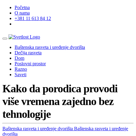
Početna
O nama
+381 11 613 84 12
Baštenska rasveta i uređenje dvorišta
Dečija rasveta
Dom
Poslovni prostor
Razno
Saveti
Kako da porodica provodi
više vremena zajedno bez
tehnologije
Baštenska rasveta i uređenje dvorišta
Baštenska rasveta i uređenje
dvorišta