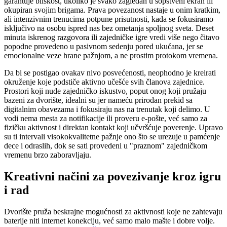
garantuje bliskost, ukoliko je svako zagledan u sopstveni ekran ili
okupiran svojim brigama. Prava povezanost nastaje u onim kratkim,
ali intenzivnim trenucima potpune prisutnosti, kada se fokusiramo
isključivo na osobu ispred nas bez ometanja spoljnog sveta. Deset
minuta iskrenog razgovora ili zajedničke igre vredi više nego čitavo
popodne provedeno u pasivnom sedenju pored ukućana, jer se
emocionalne veze hrane pažnjom, a ne prostim protokom vremena.
Da bi se postigao ovakav nivo posvećenosti, neophodno je kreirati
okruženje koje podstiče aktivno učešće svih članova zajednice.
Prostori koji nude zajedničko iskustvo, poput onog koji pružaju
bazeni za dvorište, idealni su jer nameću prirodan prekid sa
digitalnim obavezama i fokusiraju nas na trenutak koji delimo. U
vodi nema mesta za notifikacije ili proveru e-pošte, već samo za
fizičku aktivnost i direktan kontakt koji učvršćuje poverenje. Upravo
su ti intervali visokokvalitetne pažnje ono što se urezuje u pamćenje
dece i odraslih, dok se sati provedeni u "praznom" zajedničkom
vremenu brzo zaboravljaju.
Kreativni načini za povezivanje kroz igru
i rad
Dvorište pruža beskrajne mogućnosti za aktivnosti koje ne zahtevaju
baterije niti internet konekciju, već samo malo mašte i dobre volje.