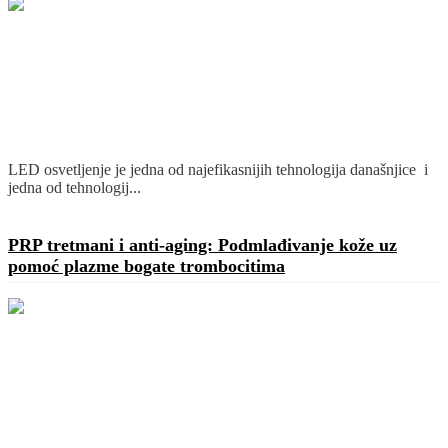
LED osvetljenje je jedna od najefikasnijih tehnologija današnjice i
jedna od tehnologij...
Detaljnije
PRP tretmani i anti-aging: Podmlađivanje kože uz
pomoć plazme bogate trombocitima