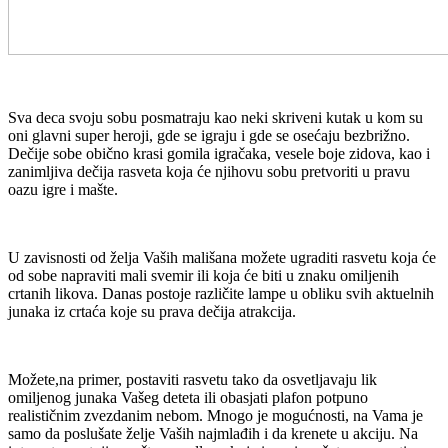
Sva deca svoju sobu posmatraju kao neki skriveni kutak u kom su
oni glavni super heroji, gde se igraju i gde se osećaju bezbrižno.
Dečije sobe obično krasi gomila igračaka, vesele boje zidova, kao i
zanimljiva dečija rasveta koja će njihovu sobu pretvoriti u pravu
oazu igre i mašte.
U zavisnosti od želja Vaših mališana možete ugraditi rasvetu koja će
od sobe napraviti mali svemir ili koja će biti u znaku omiljenih
crtanih likova. Danas postoje različite lampe u obliku svih aktuelnih
junaka iz crtaća koje su prava dečija atrakcija.
Možete,na primer, postaviti rasvetu tako da osvetljavaju lik
omiljenog junaka Vašeg deteta ili obasjati plafon potpuno
realističnim zvezdanim nebom. Mnogo je mogućnosti, na Vama je
samo da poslušate želje Vaših najmlađih i da krenete u akciju. Na