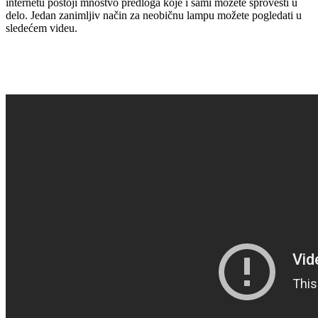
internetu postoji mnoštvo predloga koje i sami možete sprovesti u
delo. Jedan zanimljiv način za neobičnu lampu možete pogledati u
sledećem videu.