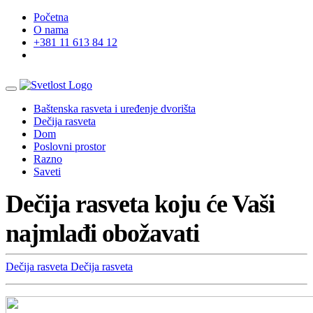
Početna
O nama
+381 11 613 84 12
Baštenska rasveta i uređenje dvorišta
Dečija rasveta
Dom
Poslovni prostor
Razno
Saveti
Dečija rasveta koju će Vaši
najmlađi obožavati
Dečija rasveta
Dečija rasveta