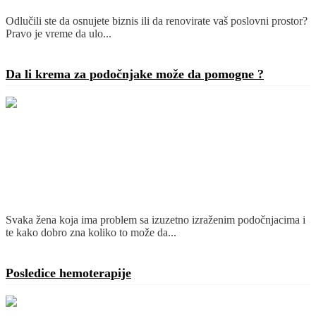
Odlučili ste da osnujete biznis ili da renovirate vaš poslovni prostor?
Pravo je vreme da ulo...
Detaljnije
Da li krema za podočnjake može da pomogne ?
Svaka žena koja ima problem sa izuzetno izraženim podočnjacima i
te kako dobro zna koliko to može da...
Detaljnije
Posledice hemoterapije