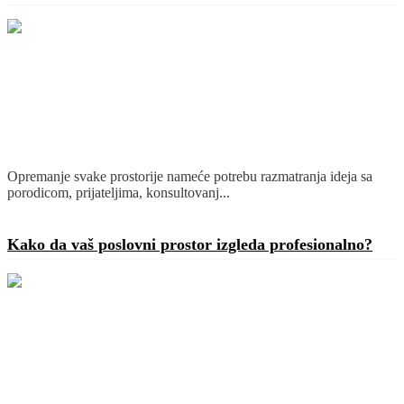
Opremanje svake prostorije nameće potrebu razmatranja ideja sa
porodicom, prijateljima, konsultovanj...
Detaljnije
Kako da vaš poslovni prostor izgleda profesionalno?