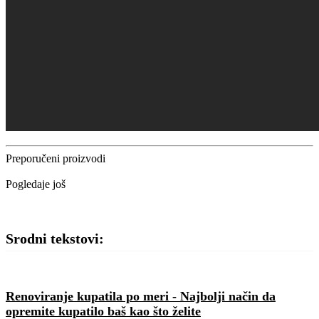
Preporučeni proizvodi
Pogledaje još
Srodni tekstovi:
Renoviranje kupatila po meri - Najbolji način da
opremite kupatilo baš kao što želite