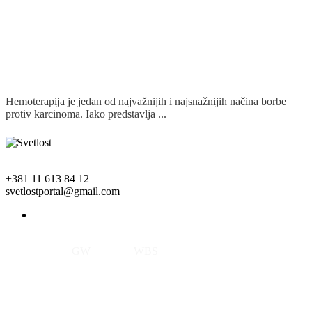
Hemoterapija je jedan od najvažnijih i najsnažnijih načina borbe
protiv karcinoma. Iako predstavlja ...
Detaljnije
+381 11 613 84 12
svetlostportal@gmail.com
Copyright © 2018 Svetlost. All rights reserved.
Izrada sajta by
GW
, SEO by
WBS