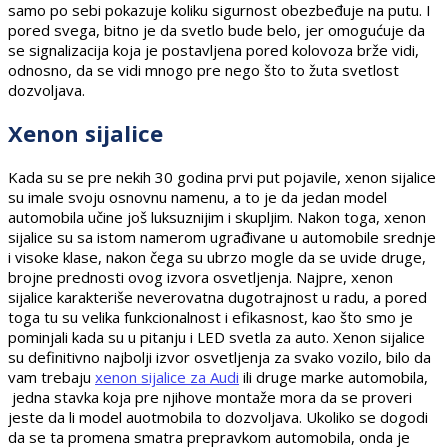
samo po sebi pokazuje koliku sigurnost obezbeđuje na putu. I
pored svega, bitno je da svetlo bude belo, jer omogućuje da
se signalizacija koja je postavljena pored kolovoza brže vidi,
odnosno, da se vidi mnogo pre nego što to žuta svetlost
dozvoljava.
Xenon sijalice
Kada su se pre nekih 30 godina prvi put pojavile, xenon sijalice
su imale svoju osnovnu namenu, a to je da jedan model
automobila učine još luksuznijim i skupljim. Nakon toga, xenon
sijalice su sa istom namerom ugrađivane u automobile srednje
i visoke klase, nakon čega su ubrzo mogle da se uvide druge,
brojne prednosti ovog izvora osvetljenja. Najpre, xenon
sijalice karakteriše neverovatna dugotrajnost u radu, a pored
toga tu su velika funkcionalnost i efikasnost, kao što smo je
pominjali kada su u pitanju i LED svetla za auto. Xenon sijalice
su definitivno najbolji izvor osvetljenja za svako vozilo, bilo da
vam trebaju
xenon sijalice za Audi
ili druge marke automobila,
jedna stavka koja pre njihove montaže mora da se proveri
jeste da li model auotmobila to dozvoljava. Ukoliko se dogodi
da se ta promena smatra prepravkom automobila, onda je