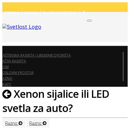
Početna
O nama
+381 11 613 84 12
BAŠTENSKA RASVETA I UREĐENJE DVORIŠTA
DEČIJA RASVETA
DOM
POSLOVNI PROSTOR
RAZNO
SAVETI
Xenon sijalice ili LED
svetla za auto?
Razno
Razno