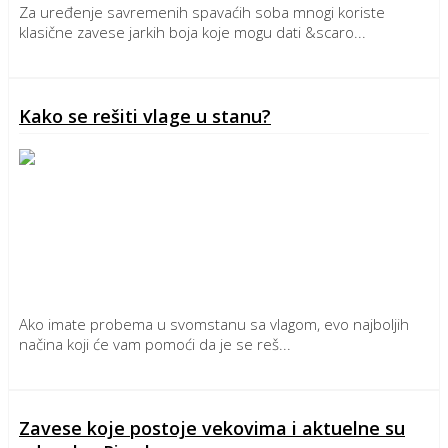
Za uređenje savremenih spavaćih soba mnogi koriste
klasične zavese jarkih boja koje mogu dati &scaro...
Detaljnije
Kako se rešiti vlage u stanu?
Ako imate probema u svomstanu sa vlagom, evo najboljih
načina koji će vam pomoći da je se reš...
Detaljnije
Zavese koje postoje vekovima i aktuelne su