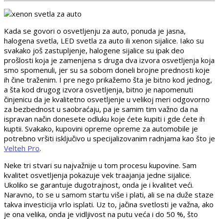
Kada se govori o osvetljenju za auto, ponuda je jasna,
halogena svetla, LED svetla za auto ili xenon sijalice. Iako su
svakako još zastupljenje, halogene sijalice su ipak deo
prošlosti koja je zamenjena s druga dva izvora osvetljenja koja
smo spomenuli, jer su sa sobom doneli brojne prednosti koje
ih čine traženim. I pre nego prikažemo šta je bitno kod jednog,
a šta kod drugog izvora osvetljenja, bitno je napomenuti
činjenicu da je kvalitetno osvetljenje u velikoj meri odgovorno
za bezbednost u saobraćaju, pa je samim tim važno da na
ispravan način donesete odluku koje ćete kupiti i gde ćete ih
kuptii. Svakako, kupovini opreme opreme za automobile je
potrebno vršiti isključivo u specijalizovanim radnjama kao što je
Velteh Pro
.
Neke tri stvari su najvažnije u tom procesu kupovine. Sam
kvalitet osvetljenja pokazuje vek traajanja jedne sijalice.
Ukoliko se garantuje dugotrajnost, onda je i kvalitet veći.
Naravno, to se u samom startu više i plati, ali se na duže staze
takva investicija vrlo isplati. Uz to, jačina svetlosti je važna, ako
je ona velika, onda je vidljivost na putu veća i do 50 %, što