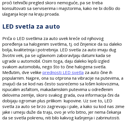
proći tehnički pregled skoro nemoguće, pa se treba
konsultovati sa serviserima i majstorima, kako ne bi došlo do
ulaganja koje na kraju proada.
LED svetla za auto
Priča o LED svetlima za auto uvek kreće od njihovog
poređenja sa halogenim svetlima, tj. od činjenice da su daleko
bolja, kvalitetnija i potrebnija. LED svetla za auto imaju dug
životni vek, pa se uglavnom zaboravljaju datumi kada se
ugrade u automobil. Osim toga, daju daleko lepši izgled
svakom automobilu, nego što to čine halogena svetla.
Međutim, dve velike
prednosti LED svetla
za auto čine ih
popularnim. Najpre, ona su otprona na vibracije na putevima, a
znajući da se kod nas često susrećemo sa lošim kolovozima,
ispucalim asfaltom, makadamskim putevima u određenim
delovima zemlje, skoro svakog grada, ova informacija čini da
dobijaju ogroman plus prilikom kupovine. Uz sve to, LED
svetla za auto se brzo zagrevaju i pale, a kako su kod nas zime
jake i umeju duže da traju, ovo je vrlo bitno, jer nema čekanja
da se svetla pokrenu, niti bilo kakvog kašnjenja i zabrinutosti.