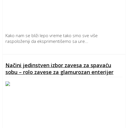
Kako nam se bliži lepo vreme tako smo sve više
raspoloženiji da eksprimentišemo sa ure...
Detaljnije
Načini jedinstven izbor zavesa za spavaću
sobu – rolo zavese za glamurozan enterijer