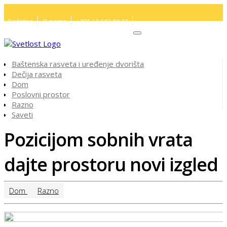
Početna
O nama
+381 11 613 84 12
Baštenska rasveta i uređenje dvorišta
Dečija rasveta
Dom
Poslovni prostor
Razno
Saveti
Pozicijom sobnih vrata
dajte prostoru novi izgled
Dom
Razno