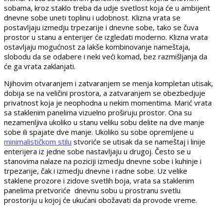
sobama, kroz staklo treba da udje svetlost koja će u ambijent
dnevne sobe uneti toplinu i udobnost. Klizna vrata se
postavljaju izmedju trpezarije i dnevne sobe, tako se čuva
prostor u stanu a enterijer će izgledati moderno. Klizna vrata
ostavljaju mogućnost za lakše kombinovanje nameštaja,
slobodu da se odabere i neki veći komad, bez razmišljanja da
će ga vrata zaklanjati.
Njihovim otvaranjem i zatvaranjem se menja kompletan utisak,
dobija se na veličini prostora, a zatvaranjem se obezbedjuje
privatnost koja je neophodna u nekim momentima. Marić vrata
sa staklenim panelima vizuelno proširuju prostor. Ona su
nezamenljiva ukoliko u stanu veliku sobu delite na dve manje
sobe ili spajate dve manje. Ukoliko su sobe opremljene u
minimalističkom stilu
stvoriće se utisak da se nameštaj i linije
enterijera iz jedne sobe nastavljaju u drugoj. Često se u
stanovima nalaze na poziciji izmedju dnevne sobe i kuhinje i
trpezarije, čak i izmedju dnevne i radne sobe. Uz velike
staklene prozore i zidove svetlih boja, vrata sa staklenim
panelima pretvoriće dnevnu sobu u prostranu svetlu
prostoriju u kojoj će ukućani obožavati da provode vreme.