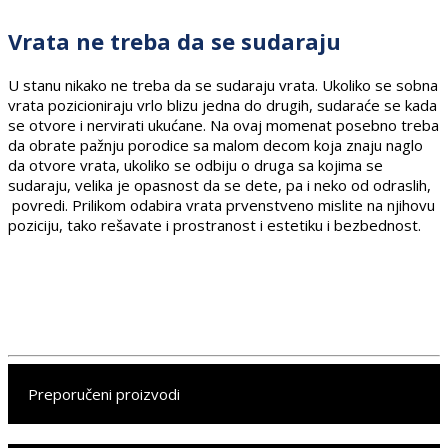
Vrata ne treba da se sudaraju
U stanu nikako ne treba da se sudaraju vrata. Ukoliko se sobna
vrata pozicioniraju vrlo blizu jedna do drugih, sudaraće se kada
se otvore i nervirati ukućane. Na ovaj momenat posebno treba
da obrate pažnju porodice sa malom decom koja znaju naglo
da otvore vrata, ukoliko se odbiju o druga sa kojima se
sudaraju, velika je opasnost da se dete, pa i neko od odraslih,
povredi. Prilikom odabira vrata prvenstveno mislite na njihovu
poziciju, tako rešavate i prostranost i estetiku i bezbednost.
Preporučeni proizvodi