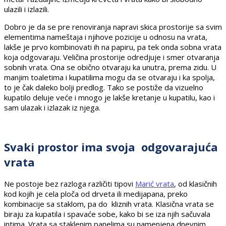
ulazili i izlazili.
Dobro je da se pre renoviranja napravi skica prostorije sa svim
elementima nameštaja i njihove pozicije u odnosu na vrata,
lakše je prvo kombinovati ih na papiru, pa tek onda sobna vrata
koja odgovaraju. Veličina prostorije odredjuje i smer otvaranja
sobnih vrata. Ona se obično otvaraju ka unutra, prema zidu. U
manjim toaletima i kupatilima mogu da se otvaraju i ka spolja,
to je čak daleko bolji predlog. Tako se postiže da vizuelno
kupatilo deluje veće i mnogo je lakše kretanje u kupatilu, kao i
sam ulazak i izlazak iz njega.
Svaki prostor ima svoja odgovarajuća
vrata
Ne postoje bez razloga različiti tipovi
Marić vrata
, od klasičnih
kod kojih je cela ploča od drveta ili medijapana, preko
kombinacije sa staklom, pa do kliznih vrata. Klasična vrata se
biraju za kupatila i spavaće sobe, kako bi se iza njih sačuvala
intima. Vrata sa staklenim panelima su namenjena dnevnim