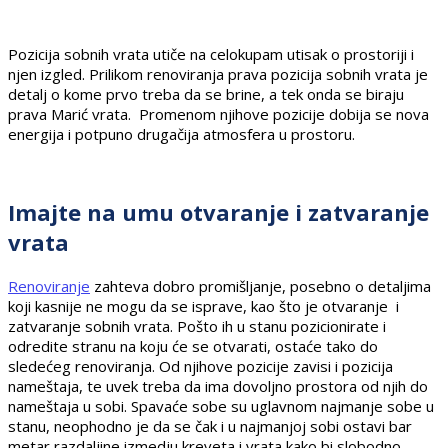
Pozicija sobnih vrata utiče na celokupam utisak o prostoriji i
njen izgled. Prilikom renoviranja prava pozicija sobnih vrata je
detalj o kome prvo treba da se brine, a tek onda se biraju
prava Marić vrata. Promenom njihove pozicije dobija se nova
energija i potpuno drugačija atmosfera u prostoru.
Imajte na umu otvaranje i zatvaranje
vrata
Renoviranje
zahteva dobro promišljanje, posebno o detaljima
koji kasnije ne mogu da se isprave, kao što je otvaranje i
zatvaranje sobnih vrata. Pošto ih u stanu pozicionirate i
odredite stranu na koju će se otvarati, ostaće tako do
sledećeg renoviranja. Od njihove pozicije zavisi i pozicija
nameštaja, te uvek treba da ima dovoljno prostora od njih do
nameštaja u sobi. Spavaće sobe su uglavnom najmanje sobe u
stanu, neophodno je da se čak i u najmanjoj sobi ostavi bar
metar razdaljine izmedju kreveta i vrata kako bi slobodno