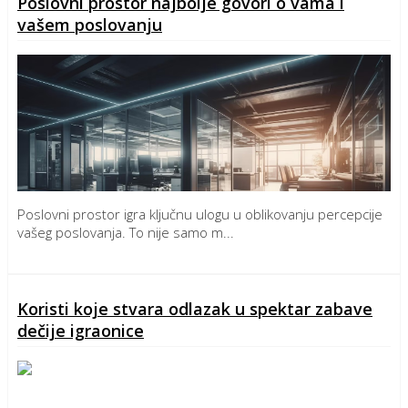
Poslovni prostor najbolje govori o vama i
vašem poslovanju
Poslovni prostor igra ključnu ulogu u oblikovanju percepcije
vašeg poslovanja. To nije samo m...
Detaljnije
Koristi koje stvara odlazak u spektar zabave
dečije igraonice