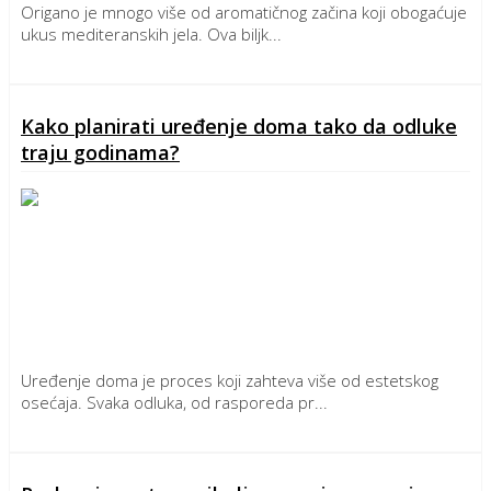
Origano je mnogo više od aromatičnog začina koji obogaćuje
ukus mediteranskih jela. Ova biljk...
Detaljnije
Kako planirati uređenje doma tako da odluke
traju godinama?
Uređenje doma je proces koji zahteva više od estetskog
osećaja. Svaka odluka, od rasporeda pr...
Detaljnije