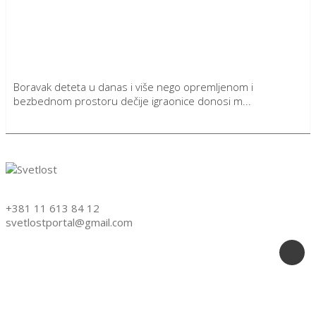
Boravak deteta u danas i više nego opremljenom i
bezbednom prostoru dečije igraonice donosi m...
Detaljnije
+381 11 613 84 12
svetlostportal@gmail.com