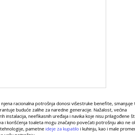
a njena racionalna potrošnja donosi višestruke benefite, smanjuje
rantuje buduće zalihe za naredne generacije. Nažalost, većina
instalacija, neefikasnih uređaja i navika koje nisu prilagođene št
va i korišćenja toaleta mogu značajno povećati potrošnju ako ne 
ne tehnologije, pametne
ideje za kupatilo
i kuhinju, kao i male prome
a vašu potrošnju.