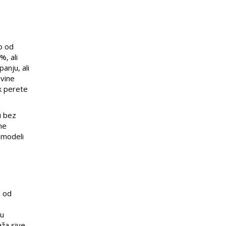
o od
%, ali
anju, ali
avine
k perete
u bez
ne
 modeli
o od
 u
aža sive