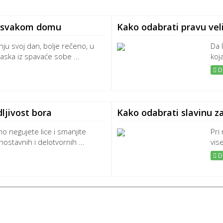
ne svakom domu
Kako odabrati pravu vel
nju svoj dan, bolje rečeno, u
Da l
laska iz spavaće sobe ...
koj
De
ljivost bora
Kako odabrati slavinu z
o negujete lice i smanjite
Pri
nostavnih i delotvornih ...
vise
De