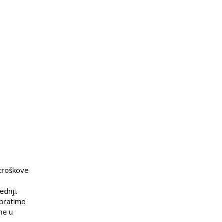
 troškove
ednji.
obratimo
ne u