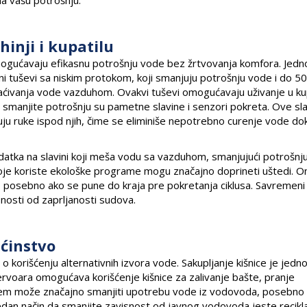
inji i kupatilu
mogućavaju efikasnu potrošnju vode bez žrtvovanja komfora. Jedn
i tuševi sa niskim protokom, koji smanjuju potrošnju vode i do 50
aćivanja vode vazduhom. Ovakvi tuševi omogućavaju uživanje u kup
a smanjite potrošnju su pametne slavine i senzori pokreta. Ove sl
ju ruke ispod njih, čime se eliminiše nepotrebno curenje vode do
odatka na slavini koji meša vodu sa vazduhom, smanjujući potrošnj
 koje koriste ekološke programe mogu značajno doprineti uštedi. O
, posebno ako se pune do kraja pre pokretanja ciklusa. Savremeni
snosti od zaprljanosti sudova.
aćinstvo
o korišćenju alternativnih izvora vode. Sakupljanje kišnice je jedn
zervoara omogućava korišćenje kišnice za zalivanje bašte, pranje
istem može značajno smanjiti upotrebu vode iz vodovoda, posebno
edan način da smanjite zavisnost od javnog vodovoda jeste recikl