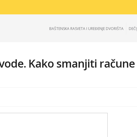
BAŠTENSKA RASVETA I UREĐENJE DVORIŠTA
DEČI
ode. Kako smanjiti račune 