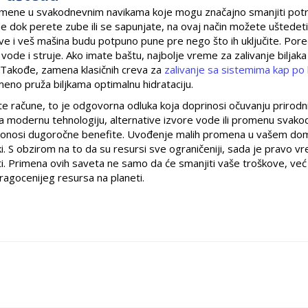
romene u svakodnevnim navikama koje mogu značajno smanjiti pot
ne dok perete zube ili se sapunjate, na ovaj način možete uštedeti
ve i veš mašina budu potpuno pune pre nego što ih uključite. Pore
vode i struje. Ako imate baštu, najbolje vreme za zalivanje biljaka
. Takođe, zamena klasičnih creva za
zalivanje sa sistemima kap po
eno pruža biljkama optimalnu hidrataciju.
e račune, to je odgovorna odluka koja doprinosi očuvanju prirodn
e za modernu tehnologiju, alternative izvore vode ili promenu svak
de donosi dugoročne benefite. Uvođenje malih promena u vašem d
oški. S obzirom na to da su resursi sve ograničeniji, sada je pravo 
i. Primena ovih saveta ne samo da će smanjiti vaše troškove, već 
ragocenijeg resursa na planeti.