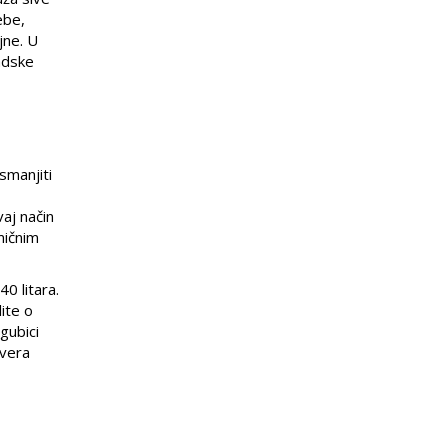
ebe,
jne. U
radske
smanjiti
aj način
mičnim
0 litara.
ite o
gubici
overa