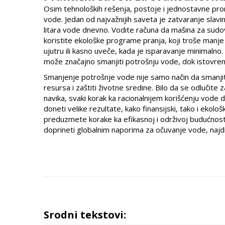
Osim tehnoloških rešenja, postoje i jednostavne p
vode. Jedan od najvažnijih saveta je zatvaranje slavi
litara vode dnevno. Vodite računa da mašina za sudo
koristite ekološke programe pranja, koji troše manje 
ujutru ili kasno uveče, kada je isparavanje minimalno
može značajno smanjiti potrošnju vode, dok istovrem
Smanjenje potrošnje vode nije samo način da smanjit
resursa i zaštiti životne sredine. Bilo da se odlučit
navika, svaki korak ka racionalnijem korišćenju vo
doneti velike rezultate, kako finansijski, tako i ekol
preduzmete korake ka efikasnoj i održivoj budućnost
doprineti globalnim naporima za očuvanje vode, najd
Srodni tekstovi: