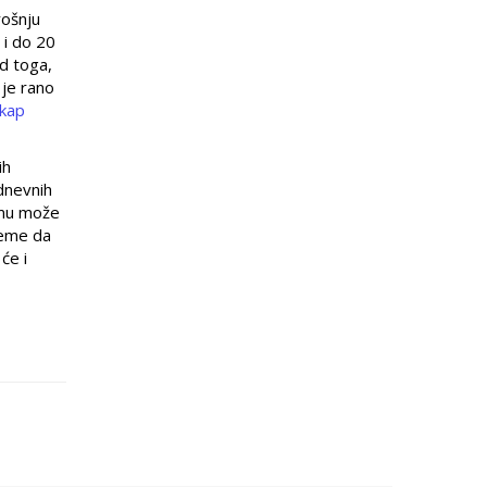
rošnju
 i do 20
d toga,
 je rano
 kap
ih
odnevnih
omu može
vreme da
će i