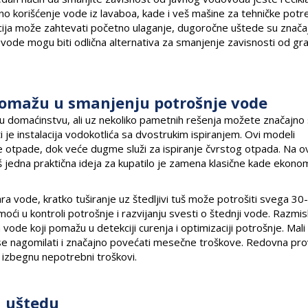
 korišćenje vode iz lavaboa, kade i veš mašine za tehničke potr
alacija može zahtevati početno ulaganje, dugoročne uštede su znača
u vode mogu biti odlična alternativa za smanjenje zavisnosti od g
 pomažu u smanjenju potrošnje vode
 u domaćinstvu, ali uz nekoliko pametnih rešenja možete značajno 
 je instalacija vodokotlića sa dvostrukim ispiranjem. Ovi modeli
 otpade, dok veće dugme služi za ispiranje čvrstog otpada. Na ov
Još jedna praktična ideja za kupatilo je zamena klasične kade ekono
a vode, kratko tuširanje uz štedljivi tuš može potrošiti svega 30-4
i u kontroli potrošnje i razvijanju svesti o štednji vode. Razmisl
de koji pomažu u detekciji curenja i optimizaciji potrošnje. Mali 
u se nagomilati i značajno povećati mesečne troškove. Redovna pr
 izbegnu nepotrebni troškovi.
u uštedu