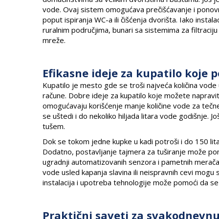
vode. Ovaj sistem omogućava prečišćavanje i ponovno
poput ispiranja WC-a ili čišćenja dvorišta. Iako inst
ruralnim područjima, bunari sa sistemima za filtracij
mreže.
Efikasne ideje za kupatilo koje
Kupatilo je mesto gde se troši najveća količina vode
račune. Dobre ideje za kupatilo koje možete napraviti
omogućavaju korišćenje manje količine vode za tečne
se uštedi i do nekoliko hiljada litara vode godišnje. 
tušem.
Dok se tokom jedne kupke u kadi potroši i do 150 litar
Dodatno, postavljanje tajmera za tuširanje može pomoć
ugradnji automatizovanih senzora i pametnih merača vo
vode usled kapanja slavina ili neispravnih cevi mog
instalacija i upotreba tehnologije može pomoći da se
Praktični saveti za svakodnevn