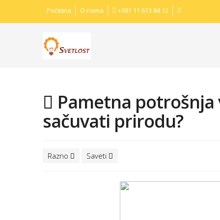
Početna
O nama
+381 11 613 84 12
Pametna potrošnja v
sačuvati prirodu?
Razno
Saveti