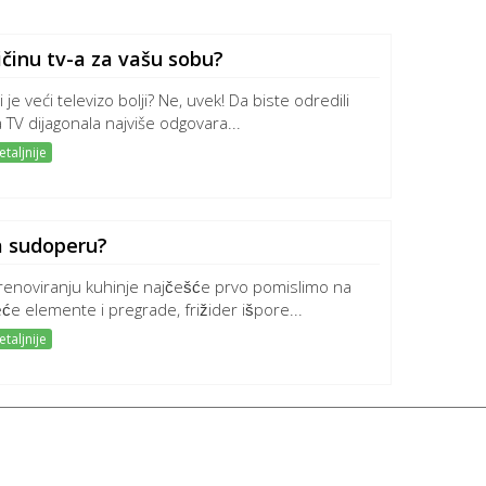
ičinu tv-a za vašu sobu?
i je veći televizo bolji? Ne, uvek! Da biste odredili
a TV dijagonala najviše odgovara...
taljnije
a sudoperu?
 renoviranju kuhinje najčešće prvo pomislimo na
će elemente i pregrade, frižider išpore...
taljnije