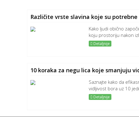
Različite vrste slavina koje su potreb
Kako ljudi obično započi
koju prostoriju nakon iz
Detaljnije
10 koraka za negu lica koje smanjuju vid
Saznajte kako da efikasn
vidljivost bora uz 10 jed
Detaljnije