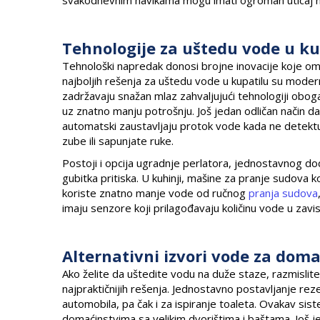
Tehnologije za uštedu vode u kuh
Tehnološki napredak donosi brojne inovacije koje o
najboljih rešenja za uštedu vode u kupatilu su modern
zadržavaju snažan mlaz zahvaljujući tehnologiji obog
uz znatno manju potrošnju. Još jedan odličan način d
automatski zaustavljaju protok vode kada ne detektu
zube ili sapunjate ruke.
Postoji i opcija ugradnje perlatora, jednostavnog d
gubitka pritiska. U kuhinji, mašine za pranje sudova
koriste znatno manje vode od ručnog
pranja sudova
imaju senzore koji prilagođavaju količinu vode u zavi
Alternativni izvori vode za dom
Ako želite da uštedite vodu na duže staze, razmislite 
najpraktičnijih rešenja. Jednostavno postavljanje re
automobila, pa čak i za ispiranje toaleta. Ovakav s
domaćinstvima sa velikim dvorištima i baštama. Još j