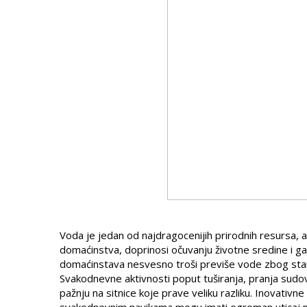
Voda je jedan od najdragocenijih prirodnih resursa, 
domaćinstva, doprinosi očuvanju životne sredine i ga
domaćinstava nesvesno troši previše vode zbog starih 
Svakodnevne aktivnosti poput tuširanja, pranja sudo
pažnju na sitnice koje prave veliku razliku. Inovativ
svakodnevnim navikama mogu imati ogroman uticaj n