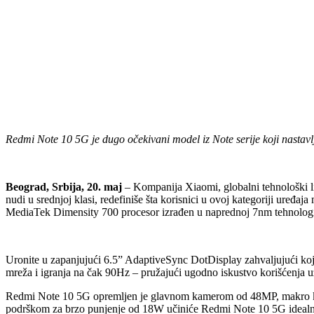
Redmi Note 10 5G je dugo očekivani model iz Note serije koji nastavlj
Beograd, Srbija, 20. maj
– Kompanija Xiaomi, globalni tehnološki l
nudi u srednjoj klasi, redefiniše šta korisnici u ovoj kategoriji uređ
MediaTek Dimensity 700 procesor izrađen u naprednoj 7nm tehnologij
Uronite u zapanjujući 6.5” AdaptiveSync DotDisplay zahvaljujući ko
mreža i igranja na čak 90Hz – pružajući ugodno iskustvo korišćenja uz
Redmi Note 10 5G opremljen je glavnom kamerom od 48MP, makro kam
podrškom za brzo punjenje od 18W učiniće Redmi Note 10 5G idealn