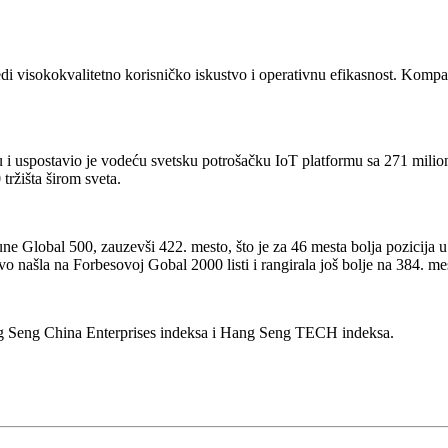
edi visokokvalitetno korisničko iskustvo i operativnu efikasnost. Komp
tu i uspostavio je vodeću svetsku potrošačku IoT platformu sa 271 mili
tržišta širom sveta.
une Global 500, zauzevši 422. mesto, što je za 46 mesta bolja pozicija
 našla na Forbesovoj Gobal 2000 listi i rangirala još bolje na 384. me
g Seng China Enterprises indeksa i Hang Seng TECH indeksa.