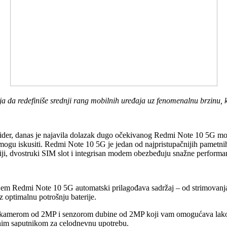
a da redefiniše srednji rang mobilnih uređaja uz fenomenalnu brzinu, k
ider, danas je najavila dolazak dugo očekivanog Redmi Note 10 5G mod
aja mogu iskusiti. Redmi Note 10 5G je jedan od najpristupačnijih pametn
i, dvostruki SIM slot i integrisan modem obezbeđuju snažne performan
jem Redmi Note 10 5G automatski prilagođava sadržaj – od strimovanja 
 optimalnu potrošnju baterije.
erom od 2MP i senzorom dubine od 2MP koji vam omogućava lako snim
im saputnikom za celodnevnu upotrebu.