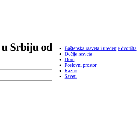
 u Srbiju od
Baštenska rasveta i uređenje dvorišta
Dečija rasveta
Dom
Poslovni prostor
Razno
Saveti