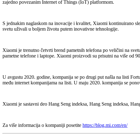
zajedno povezanim Internet of Things (IoT) platformom.
S jednakim naglaskom na inovacije i kvalitet, Xiaomi kontinuirano sl
svetu uživali u boljem životu putem inovativne tehnologije.
Xiaomi je trenutno četvrti brend pametnih telefona po veličini na sve
pametne telefone i laptope. Xiaomi proizvodi su prisutni na više od 90 
U avgustu 2020. godine, kompanija se po drugi put našla na listi Fort
među internet kompanijama na listi. U maju 2020. kompanija se ponovo
Xiaomi je sastavni deo Hang Seng indeksa, Hang Seng indeksa, Han
Za više informacija o kompaniji posetite
https://blog.mi.com/en/