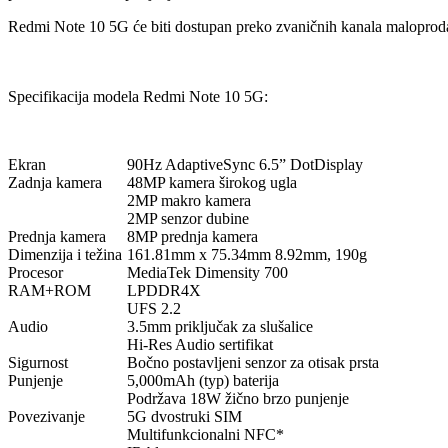
Redmi Note 10 5G će biti dostupan preko zvaničnih kanala maloproda
Specifikacija modela Redmi Note 10 5G:
Ekran
90Hz AdaptiveSync 6.5” DotDisplay
Zadnja kamera
48MP kamera širokog ugla
2MP makro kamera
2MP senzor dubine
Prednja kamera
8MP prednja kamera
Dimenzija i težina
161.81mm x 75.34mm 8.92mm, 190g
Procesor
MediaTek Dimensity 700
RAM+ROM
LPDDR4X
UFS 2.2
Audio
3.5mm priključak za slušalice
Hi-Res Audio sertifikat
Sigurnost
Bočno postavljeni senzor za otisak prsta
Punjenje
5,000mAh (typ) baterija
Podržava 18W žično brzo punjenje
Povezivanje
5G dvostruki SIM
Multifunkcionalni NFC*