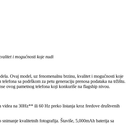
valitet i mogućnosti koje nudi
ela. Ovaj model, uz fenomenalnu brzinu, kvalitet i mogućnosti koje
ih telefona sa podrškom za petu generaciju prenosa podataka na tržištu.
se ovog pametnog telefona koji konkuriše na flagship nivou.
videa na 30Hz** ili 60 Hz preko listanja kroz feedove društvenih
anje kvalitetnih fotografija. Štaviše, 5,000mAh baterija sa