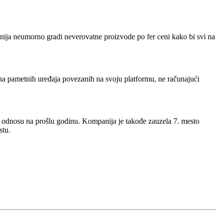
anija neumorno gradi neverovatne proizvode po fer ceni kako bi svi na
ona pametnih uređaja povezanih na svoju platformu, ne računajući
 u odnosu na prošlu godinu. Kompanija je takođe zauzela 7. mesto
stu.