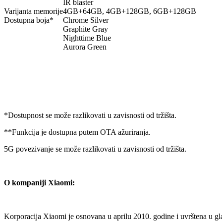
IR blaster
Varijanta memorije
4GB+64GB, 4GB+128GB, 6GB+128GB
Dostupna boja*
Chrome Silver
Graphite Gray
Nighttime Blue
Aurora Green
*Dostupnost se može razlikovati u zavisnosti od tržišta.
**Funkcija je dostupna putem OTA ažuriranja.
5G povezivanje se može razlikovati u zavisnosti od tržišta.
O kompaniji Xiaomi:
Korporacija Xiaomi je osnovana u aprilu 2010. godine i uvrštena u g