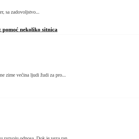
r, sa zadovoljstvo...
z pomoć nekoliko sitnica
e zime većina ljudi žudi za pro...
u razvoju odnosa. Dok je veza ran...