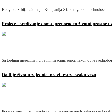
Beograd, Srbija, 26. maj – Kompanija Xiaomi, globalni tehnološki lide
Detaljnije
Proleće i sređivanje doma- preporođen životni prostor u
Sa toplijim mesecima i prijatnim zracima sunca nakon duge i jednobojn
Detaljnije
Da li je život u zajednici pravi test za svaku vezu
Početak zajedničkog života za mnoge parove predstavlja važan korak 