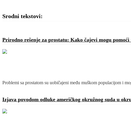
Srodni tekstovi:
Prirodno rešenje za prostatu: Kako čajevi mogu pomoći 
Problemi sa prostatom su uobičajeni među muškom populacijom i mogu
Detaljnije
Izjava povodom odluke američkog okružnog suda u okr