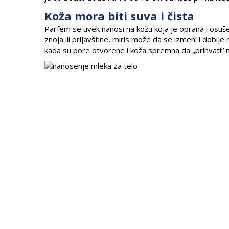
Koža mora biti suva i čista
Parfem se uvek nanosi na kožu koja je oprana i osuše
znoja ili prljavštine, miris može da se izmeni i dobi
kada su pore otvorene i koža spremna da „prihvati“ m