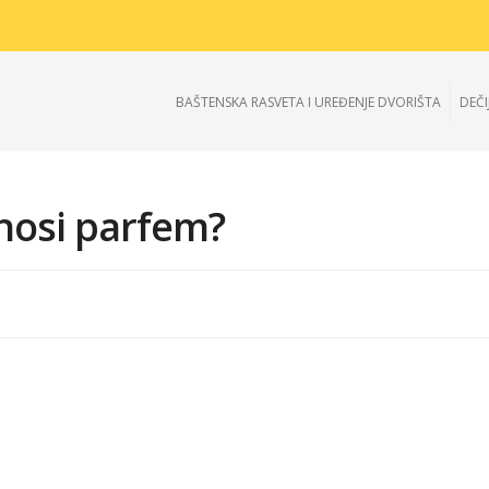
BAŠTENSKA RASVETA I UREĐENJE DVORIŠTA
DEČI
nosi parfem?