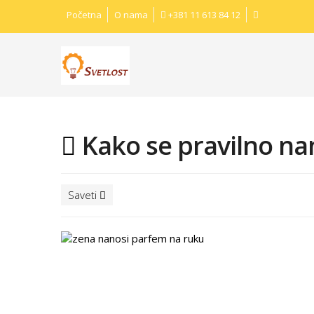
Početna
O nama
+381 11 613 84 12
Kako se pravilno na
Saveti