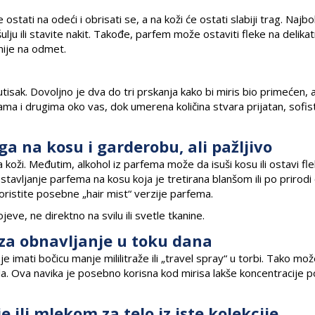
tati na odeći i obrisati se, a na koži će ostati slabiji trag. Najbol
ju ili stavite nakit. Takođe, parfem može ostaviti fleke na delika
 nije na odmet.
isak. Dovoljno je dva do tri prskanja kako bi miris bio primećen, 
a i drugima oko vas, dok umerena količina stvara prijatan, sofist
 ga na kosu i garderobu, ali pažljivo
oži. Međutim, alkohol iz parfema može da isuši kosu ili ostavi fl
avljanje parfema na kosu koja je tretirana blanšom ili po prirodi 
koristite posebne „hair mist“ verzije parfema.
ojeve, ne direktno na svilu ili svetle tkanine.
za obnavljanje u toku dana
je imati bočicu manje mililitraže ili „travel spray“ u torbi. Tako mo
sla. Ova navika je posebno korisna kod mirisa lakše koncentracije 
 ili mlekom za telo iz iste kolekcije