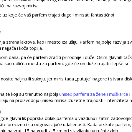
iču na razvoj mirisa.
z koje će vaš parfem trajati dugo i mirisati fantastično!
?
a strana laktova, kao i mesto iza ušiju. Parfem najbolje razvija sv
 najjača i koža toplija.
 dana, pa će parfem zračiti prirodnije i duže. Osim glavnih tačk
ena kao odlična mesta za parfem, gde će on duže trajati i lepše se
ite haljinu ili suknju, jer miris tada „putuje“ nagore i stvara disk
ajte koji su trenutno najbolji
unisex parfemi za žene i muškarce
i
raju na proizvodnju unisex mirisa izuzetne trajnosti i intenziteta n
m
 gde glavni lik poprska oblak parfema u vazduhu i zatim zadovolj
site precizno i sa odgovarajuće udaljenosti. Kada prskate parfem,
u na vrat, 15 na grudi, a 5 cm pri stavljanju na ručni zglob.