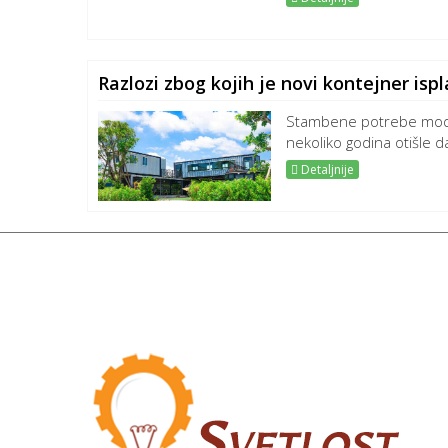
Razlozi zbog kojih je novi kontejner ispl
Stambene potrebe mode
nekoliko godina otišle d
Detaljnije