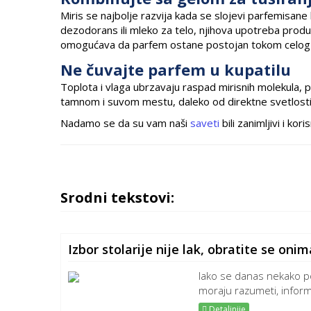
Miris se najbolje razvija kada se slojevi parfemisane
dezodorans ili mleko za telo, njihova upotreba produžav
omogućava da parfem ostane postojan tokom celog
Ne čuvajte parfem u kupatilu
Toplota i vlaga ubrzavaju raspad mirisnih molekula, p
tamnom i suvom mestu, daleko od direktne svetlosti 
Nadamo se da su vam naši
saveti
bili zanimljivi i ko
Srodni tekstovi:
Izbor stolarije nije lak, obratite se oni
Iako se danas nekako p
moraju razumeti, informi
Detaljnije