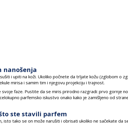
on nanošenja
ti i upiti na koži. Ukoliko počnete da trljate kožu (zglobom o zglo
le mirisa i samim tim i njegovu projekciju i trajnost.
ve svoje faze. Pustite da se miris prirodno razgradi: prvo gornje n
te celokupno parfemsko iskustvo onako kako je zamišljeno od stran
to ste stavili parfem
, isto tako se on može narušiti i obrisati ukoliko ne sačekate da s