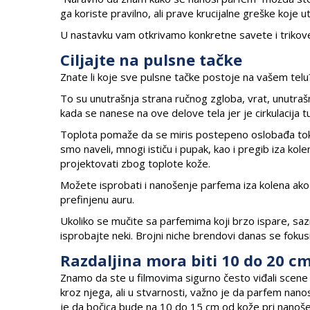
ga koriste pravilno, ali prave krucijalne greške koje ut
U nastavku vam otkrivamo konkretne savete i trikove u
Ciljajte na pulsne tačke
Znate li koje sve pulsne tačke postoje na vašem telu
To su unutrašnja strana ručnog zgloba, vrat, unutrašnj
kada se nanese na ove delove tela jer je cirkulacija tu
Toplota pomaže da se miris postepeno oslobađa tokom
smo naveli, mnogi ističu i pupak, kao i pregib iza kol
projektovati zbog toplote kože.
Možete isprobati i nanošenje parfema iza kolena ako nos
prefinjenu auru.
Ukoliko se mučite sa parfemima koji brzo ispare, sazn
isprobajte neki. Brojni niche brendovi danas se fokusi
Razdaljina mora biti 10 do 20 c
Znamo da ste u filmovima sigurno često viđali scene
kroz njega, ali u stvarnosti, važno je da parfem nano
je da bočica bude na 10 do 15 cm od kože pri nanošenj