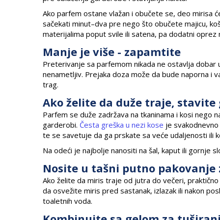
Ako parfem ostane vlažan i obučete se, deo mirisa će os
sačekati minut–dva pre nego što obučete majicu, košul
materijalima poput svile ili satena, pa dodatni oprez
Manje je više - zapamtite
Preterivanje sa parfemom nikada ne ostavlja dobar ut
nenametljiv. Prejaka doza može da bude naporna i vam
trag.
Ako želite da duže traje, stavite
Parfem se duže zadržava na tkaninama i kosi nego na k
garderobi.
Česta greška u nezi kose
je svakodnevno st
te se savetuje da ga prskate sa veće udaljenosti ili 
Na odeći je najbolje nanositi na šal, kaput ili gornje sl
Nosite u tašni putno pakovanje 
Ako želite da miris traje od jutra do večeri, praktično 
da osvežite miris pred sastanak, izlazak ili nakon po
toaletnih voda.
Kombinujte sa gelom za tuširanje