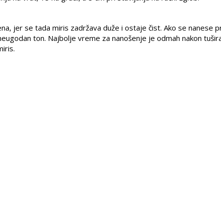
na, jer se tada miris zadržava duže i ostaje čist. Ako se nanese 
je neugodan ton. Najbolje vreme za nanošenje je odmah nakon tušira
iris.