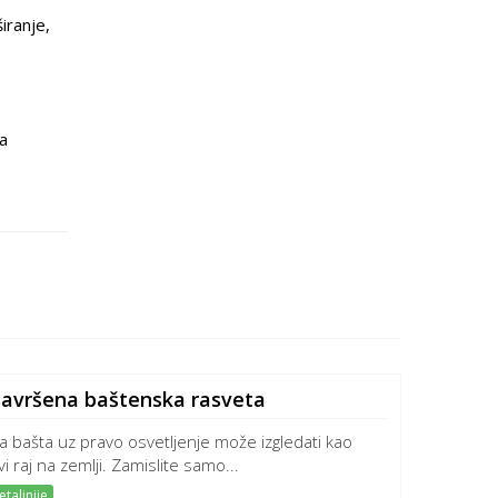
iranje,
na
 savršena baštenska rasveta
a bašta uz pravo osvetljenje može izgledati kao
i raj na zemlji. Zamislite samo...
taljnije