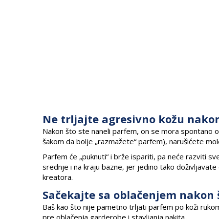
Ne trljajte agresivno kožu nak
Nakon što ste naneli parfem, on se mora spontano osuši
šakom da bolje „razmažete“ parfem), narušićete moleku
Parfem će „puknuti“ i brže ispariti, pa neće razviti s
srednje i na kraju bazne, jer jedino tako doživljava
kreatora.
Sačekajte sa oblačenjem nakon š
Baš kao što nije pametno trljati parfem po koži rukom
pre oblačenja garderobe i stavljanja nakita.