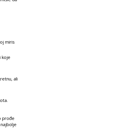
oj miris
i koje
retnu, ali
ota.
no prođe
 najbolje