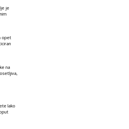
je je
tnim
a opet
iciran
eke na
osetljiva,
žete lako
poput