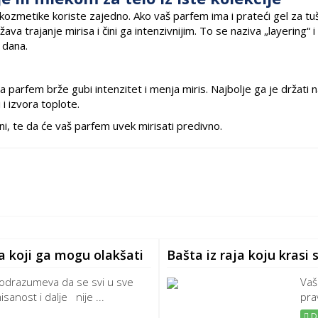
 kozmetike koriste zajedno. Ako vaš parfem ima i prateći gel za tuš
a trajanje mirisa i čini ga intenzivnijim. To se naziva „layering“ i
 dana.
a parfem brže gubi intenzitet i menja miris. Najbolje ga je držati 
i izvora toplote.
risni, te da će vaš parfem uvek mirisati predivno.
ma koji ga mogu olakšati
Bašta iz raja koju krasi
odrazumeva da se svi u sve
Vaš
sanost i dalje nije ...
prav
De