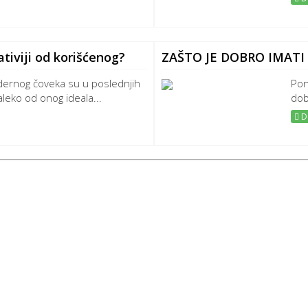
ativiji od korišćenog?
ZAŠTO JE DOBRO IMATI
rnog čoveka su u poslednjih
Pon
aleko od onog ideala...
dob
De