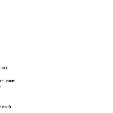
b ili
ote, zatim
e
e osuši