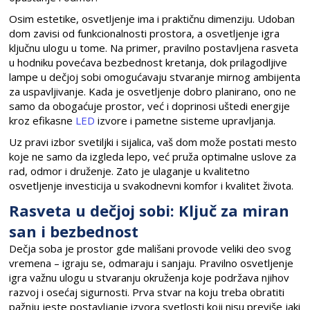
Osim estetike, osvetljenje ima i praktičnu dimenziju. Udoban
dom zavisi od funkcionalnosti prostora, a osvetljenje igra
ključnu ulogu u tome. Na primer, pravilno postavljena rasveta
u hodniku povećava bezbednost kretanja, dok prilagodljive
lampe u dečjoj sobi omogućavaju stvaranje mirnog ambijenta
za uspavljivanje. Kada je osvetljenje dobro planirano, ono ne
samo da obogaćuje prostor, već i doprinosi uštedi energije
kroz efikasne
LED
izvore i pametne sisteme upravljanja.
Uz pravi izbor svetiljki i sijalica, vaš dom može postati mesto
koje ne samo da izgleda lepo, već pruža optimalne uslove za
rad, odmor i druženje. Zato je ulaganje u kvalitetno
osvetljenje investicija u svakodnevni komfor i kvalitet života.
Rasveta u dečjoj sobi: Ključ za miran
san i bezbednost
Dečja soba je prostor gde mališani provode veliki deo svog
vremena – igraju se, odmaraju i sanjaju. Pravilno osvetljenje
igra važnu ulogu u stvaranju okruženja koje podržava njihov
razvoj i osećaj sigurnosti. Prva stvar na koju treba obratiti
pažnju jeste postavljanje izvora svetlosti koji nisu previše jaki