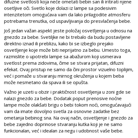
difuzne svetlosti koja neće ometati bebin san ili iritirati njene
osetljive oči. Svetlo koje dolazi iz lampe sa podesivim
intenzitetom omogućava vam da lako prilagodite atmosferu
potrebama trenutka, od uspavljivanja do presvlačenja bebe.
Još jedan važan aspekt jeste položaj osvetljenja u odnosu na
gnezdo za bebe. Svetiljke ne bi trebalo da budu postavljene
direktno iznad ili preblizu, kako bi se izbeglo prejako
osvetljenje koje može biti neprijatno za bebu. Umesto toga,
razmislite o upotrebi lampe sa abažurom koji usmerava
svetlost prema zidovima, čime se stvara prijatan, difuzni
efekat. Ovaj pristup ne samo da čini prostor vizuelno toplijim,
već i pomaže u stvaranju mirnog okruženja u kojem beba
može nesmetano da spava ili se opušta.
Važno je uzeti u obzir i praktičnost osvetljenja u zoni gde se
nalazi gnezdo za bebe. Dodatak poput prenosive noćne
lampe može olakšati brigu o bebi tokom noći, omogućavajući
vam da imate dovoljno svetla za osnovne zadatke bez
ometanja bebinog sna. Na ovaj način, osvetljenje i gnezdo za
bebe zajedno doprinose stvaranju kutka koji je ne samo
funkcionalan, već i idealan za negu i udobnost vaše bebe.