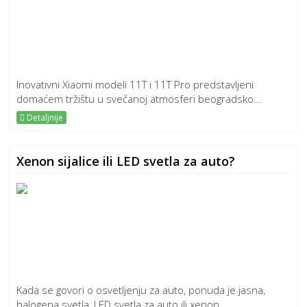
Inovativni Xiaomi modeli 11T i 11T Pro predstavljeni
domaćem tržištu u svečanoj atmosferi beogradsko...
Detaljnije
Xenon sijalice ili LED svetla za auto?
Kada se govori o osvetljenju za auto, ponuda je jasna,
halogena svetla, LED svetla za auto ili xenon...