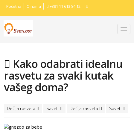
Početna
O nama
+381 11 613 84 12
Kako odabrati idealnu
rasvetu za svaki kutak
vašeg doma?
Dečija rasveta
Saveti
Dečija rasveta
Saveti