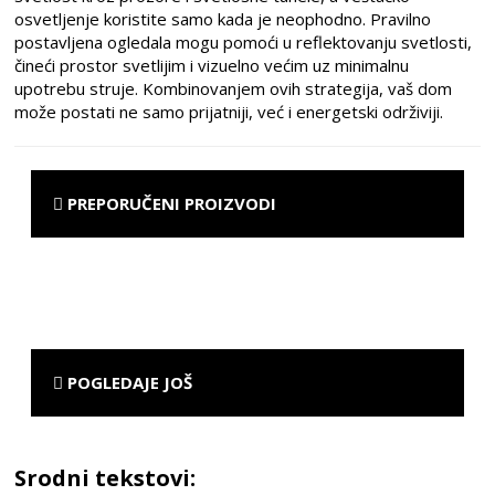
osvetljenje koristite samo kada je neophodno. Pravilno
postavljena ogledala mogu pomoći u reflektovanju svetlosti,
čineći prostor svetlijim i vizuelno većim uz minimalnu
upotrebu struje. Kombinovanjem ovih strategija, vaš dom
može postati ne samo prijatniji, već i energetski održiviji.
PREPORUČENI PROIZVODI
POGLEDAJE JOŠ
Srodni tekstovi: