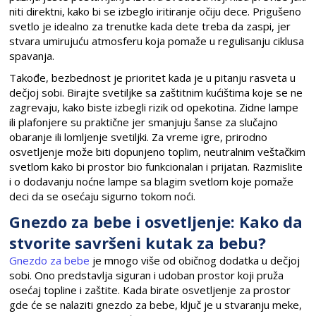
niti direktni, kako bi se izbeglo iritiranje očiju dece. Prigušeno
svetlo je idealno za trenutke kada dete treba da zaspi, jer
stvara umirujuću atmosferu koja pomaže u regulisanju ciklusa
spavanja.
Takođe, bezbednost je prioritet kada je u pitanju rasveta u
dečjoj sobi. Birajte svetiljke sa zaštitnim kućištima koje se ne
zagrevaju, kako biste izbegli rizik od opekotina. Zidne lampe
ili plafonjere su praktične jer smanjuju šanse za slučajno
obaranje ili lomljenje svetiljki. Za vreme igre, prirodno
osvetljenje može biti dopunjeno toplim, neutralnim veštačkim
svetlom kako bi prostor bio funkcionalan i prijatan. Razmislite
i o dodavanju noćne lampe sa blagim svetlom koje pomaže
deci da se osećaju sigurno tokom noći.
Gnezdo za bebe i osvetljenje: Kako da
stvorite savršeni kutak za bebu?
Gnezdo za bebe
je mnogo više od običnog dodatka u dečjoj
sobi. Ono predstavlja siguran i udoban prostor koji pruža
osećaj topline i zaštite. Kada birate osvetljenje za prostor
gde će se nalaziti gnezdo za bebe, ključ je u stvaranju meke,