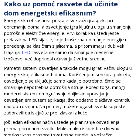
Kako uz pomoć rasvete da učinite
dom energetski efikasnim?
Energetska efikasnost postaje sve važniji aspekt pri
opremanju doma, a osvetljenje igra ključnu ulogu u smanjenju
potrošnje električne energije. Prvi korak ka uštedi jeste
prelazak na LED sijalice, koje troše znatno manje energije u
poređenju sa klasičnim sijalicama, a pritom imaju i duži vek
trajanja.
LED
rasveta ne samo da smanjuje mesečne
troškove, već doprinosi očuvanju životne sredine.
Pametni sistemi osvetljenja takođe mogu igrati važnu ulogu u
energetskoj efikasnosti doma. Korišćenjem senzora pokreta,
osvetljenje se uključuje samo kada je potrebno, čime se
smanjuje nepotrebna potrošnja struje. Pored toga, mnogi
moderni sistemi omogućavaju daljinsko upravljanje
osvetljenjem putem aplikacija, što dodatno olakšava kontrolu
nad potrošnjom. Na primer, možete ugasiti svetla koja ste
zaboravili da isključite pre izlaska iz kuće.
Još jedan efikasan način uštede je planiranje osvetljenja
prema prirodnom svetlu. Maksimalno iskoristite dnevnu
svetlost kroz prozore i svetlosne tunele, a veštačko