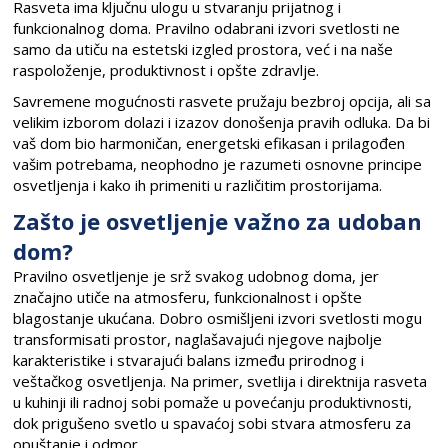
Rasveta ima ključnu ulogu u stvaranju prijatnog i
funkcionalnog doma. Pravilno odabrani izvori svetlosti ne
samo da utiču na estetski izgled prostora, već i na naše
raspoloženje, produktivnost i opšte zdravlje.
Savremene mogućnosti rasvete pružaju bezbroj opcija, ali sa
velikim izborom dolazi i izazov donošenja pravih odluka. Da bi
vaš dom bio harmoničan, energetski efikasan i prilagođen
vašim potrebama, neophodno je razumeti osnovne principe
osvetljenja i kako ih primeniti u različitim prostorijama.
Zašto je osvetljenje važno za udoban
dom?
Pravilno osvetljenje je srž svakog udobnog doma, jer
značajno utiče na atmosferu, funkcionalnost i opšte
blagostanje ukućana. Dobro osmišljeni izvori svetlosti mogu
transformisati prostor, naglašavajući njegove najbolje
karakteristike i stvarajući balans između prirodnog i
veštačkog osvetljenja. Na primer, svetlija i direktnija rasveta
u kuhinji ili radnoj sobi pomaže u povećanju produktivnosti,
dok prigušeno svetlo u spavaćoj sobi stvara atmosferu za
opuštanje i odmor.