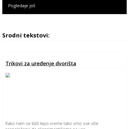
Pogledaje još
Srodni tekstovi:
Trikovi za uređenje dvorišta
Kako nam se bliži lepo vreme tako smo sve više
raspoloženiji da eksprimentišemo sa ure...