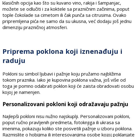
klasičnih opcija kao što su kuvano vino, rakija i šampanjac,
možete se odlučiti i za koktele sa prazničnim začinima, poput
tople čokolade sa cimetom ili čak punča sa citrusima. Ovako
pripremljena pića ne samo da su ukusna, već dodaju još jednu
dimenziju prazničnoj atmosferi.
Priprema poklona koji iznenađuju i
raduju
Pokloni su simbol ljubavi i pažnje koju pružamo najbližima
tokom praznika. Iako je kupovina poklona važna, još više od
toga je pomno odabrati poklon koji će zaista obradovati osobu
kojoj je namenjen.
Personalizovani pokloni koji odražavaju pažnju
Najlepši pokloni nisu nužno najskuplji. Personalizovani pokloni,
poput ručno pravljenih predmeta, fotoknjiga ili ukrasa sa
imenima, pokazuju koliko ste posvetili pažnje u izboru poklona.
Razmislite o hobijima ili interesovanjima osobe kojoj poklanjate