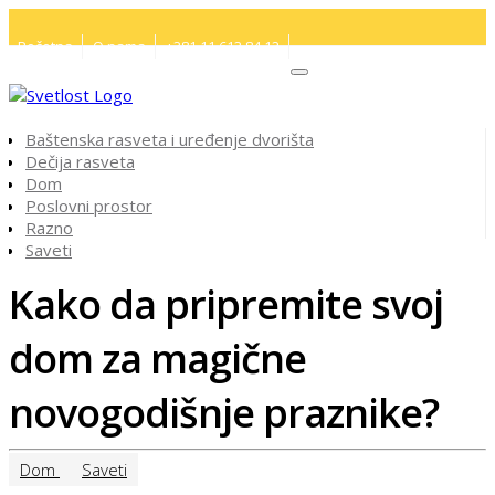
Početna
O nama
+381 11 613 84 12
Baštenska rasveta i uređenje dvorišta
Dečija rasveta
Dom
Poslovni prostor
Razno
Saveti
Kako da pripremite svoj
dom za magične
novogodišnje praznike?
Dom
Saveti