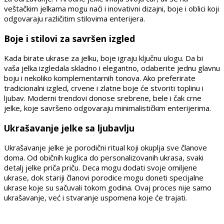
veštačkim jelkama mogu naći i inovativni dizajni, boje i oblici koji
odgovaraju različitim stilovima enterijera.
Boje i stilovi za savršen izgled
Kada birate ukrase za jelku, boje igraju ključnu ulogu. Da bi
vaša jelka izgledala skladno i elegantno, odaberite jednu glavnu
boju i nekoliko komplementarnih tonova. Ako preferirate
tradicionalni izgled, crvene i zlatne boje će stvoriti toplinu i
ljubav. Moderni trendovi donose srebrene, bele i čak crne
jelke, koje savršeno odgovaraju minimalističkim enterijerima.
Ukrašavanje jelke sa ljubavlju
Ukrašavanje jelke je porodični ritual koji okuplja sve članove
doma. Od običnih kuglica do personalizovanih ukrasa, svaki
detalj jelke priča priču. Deca mogu dodati svoje omiljene
ukrase, dok stariji članovi porodice mogu doneti specijalne
ukrase koje su sačuvali tokom godina. Ovaj proces nije samo
ukrašavanje, već i stvaranje uspomena koje će trajati.