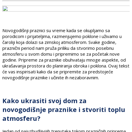
Novogodišnji praznici su vreme kada se okupljamo sa
porodicom i prijateljima, razmenjujemo poklone i uživamo u
čaroliji koja dolazi sa zimskoj atmosferom. Svake godine,
praznični period nam pruža priliku da stvorimo posebnu
atmosferu u svom domu i pripremimo se za početak nove
godine. Pripreme za praznike obuhvataju mnoge aspekte, od
ukrašavanja prostora do planiranja obroka i poklona. Ovaj tekst
će vas inspirisati kako da se pripremite za predstojeće
novogodišnje praznike i učinite ih nezaboravnim.
Kako ukrasiti svoj dom za
novogodišnje praznike i stvoriti toplu
atmosferu?
Jedan od najuzbudljivijih trenutaka tokom prazničnih priprema