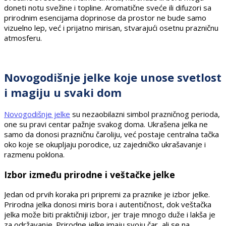
doneti notu svežine i topline. Aromatične sveće ili difuzori sa
prirodnim esencijama doprinose da prostor ne bude samo
vizuelno lep, već i prijatno mirisan, stvarajući osetnu prazničnu
atmosferu.
Novogodišnje jelke koje unose svetlost
i magiju u svaki dom
Novogodišnje jelke
su nezaobilazni simbol prazničnog perioda,
one su pravi centar pažnje svakog doma. Ukrašena jelka ne
samo da donosi prazničnu čaroliju, već postaje centralna tačka
oko koje se okupljaju porodice, uz zajedničko ukrašavanje i
razmenu poklona.
Izbor između prirodne i veštačke jelke
Jedan od prvih koraka pri pripremi za praznike je izbor jelke.
Prirodna jelka donosi miris bora i autentičnost, dok veštačka
jelka može biti praktičniji izbor, jer traje mnogo duže i lakša je
za održavanje. Prirodne jelke imaju svoju čar, ali se na