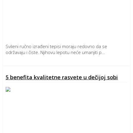
Svileni ručno izrađeni tepisi moraju redovno da se
održavaju i čiste. Njihovu lepotu neće umanjiti p...
Detaljnije
5 benefita kvalitetne rasvete u dečijoj sobi