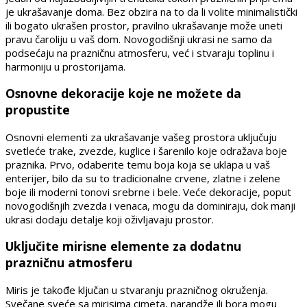
je ukrašavanje doma. Bez obzira na to da li volite minimalistički
ili bogato ukrašen prostor, pravilno ukrašavanje može uneti
pravu čaroliju u vaš dom. Novogodišnji ukrasi ne samo da
podsećaju na prazničnu atmosferu, već i stvaraju toplinu i
harmoniju u prostorijama.
Osnovne dekoracije koje ne možete da
propustite
Osnovni elementi za ukrašavanje vašeg prostora uključuju
svetleće trake, zvezde, kuglice i šarenilo koje odražava boje
praznika. Prvo, odaberite temu boja koja se uklapa u vaš
enterijer, bilo da su to tradicionalne crvene, zlatne i zelene
boje ili moderni tonovi srebrne i bele. Veće dekoracije, poput
novogodišnjih zvezda i venaca, mogu da dominiraju, dok manji
ukrasi dodaju detalje koji oživljavaju prostor.
Uključite mirisne elemente za dodatnu
prazničnu atmosferu
Miris je takođe ključan u stvaranju prazničnog okruženja.
Svečane sveće sa mirisima cimeta, narandže ili bora mogu