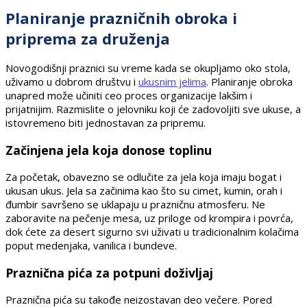
Planiranje prazničnih obroka i
priprema za druženja
Novogodišnji praznici su vreme kada se okupljamo oko stola,
uživamo u dobrom društvu i
ukusnim jelima
. Planiranje obroka
unapred može učiniti ceo proces organizacije lakšim i
prijatnijim. Razmislite o jelovniku koji će zadovoljiti sve ukuse, a
istovremeno biti jednostavan za pripremu.
Začinjena jela koja donose toplinu
Za početak, obavezno se odlučite za jela koja imaju bogat i
ukusan ukus. Jela sa začinima kao što su cimet, kumin, orah i
đumbir savršeno se uklapaju u prazničnu atmosferu. Ne
zaboravite na pečenje mesa, uz priloge od krompira i povrća,
dok ćete za desert sigurno svi uživati u tradicionalnim kolačima
poput medenjaka, vanilica i bundeve.
Praznična pića za potpuni doživljaj
Praznična pića su takođe neizostavan deo večere. Pored