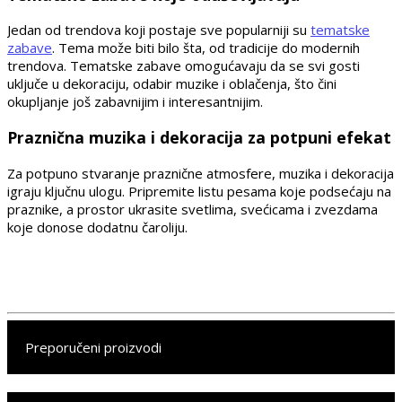
Jedan od trendova koji postaje sve popularniji su
tematske
zabave
. Tema može biti bilo šta, od tradicije do modernih
trendova. Tematske zabave omogućavaju da se svi gosti
uključe u dekoraciju, odabir muzike i oblačenja, što čini
okupljanje još zabavnijim i interesantnijim.
Praznična muzika i dekoracija za potpuni efekat
Za potpuno stvaranje praznične atmosfere, muzika i dekoracija
igraju ključnu ulogu. Pripremite listu pesama koje podsećaju na
praznike, a prostor ukrasite svetlima, svećicama i zvezdama
koje donose dodatnu čaroliju.
Preporučeni proizvodi