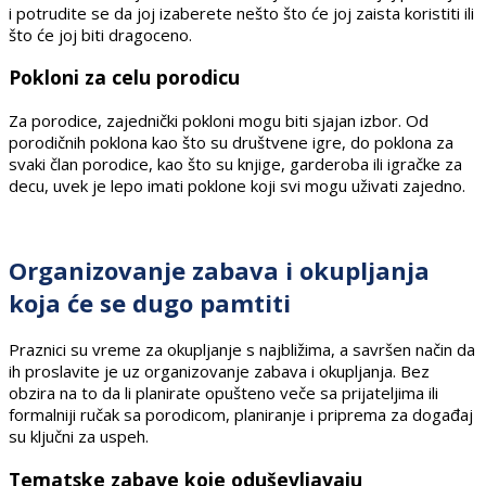
i potrudite se da joj izaberete nešto što će joj zaista koristiti ili
što će joj biti dragoceno.
Pokloni za celu porodicu
Za porodice, zajednički pokloni mogu biti sjajan izbor. Od
porodičnih poklona kao što su društvene igre, do poklona za
svaki član porodice, kao što su knjige, garderoba ili igračke za
decu, uvek je lepo imati poklone koji svi mogu uživati zajedno.
Organizovanje zabava i okupljanja
koja će se dugo pamtiti
Praznici su vreme za okupljanje s najbližima, a savršen način da
ih proslavite je uz organizovanje zabava i okupljanja. Bez
obzira na to da li planirate opušteno veče sa prijateljima ili
formalniji ručak sa porodicom, planiranje i priprema za događaj
su ključni za uspeh.
Tematske zabave koje oduševljavaju